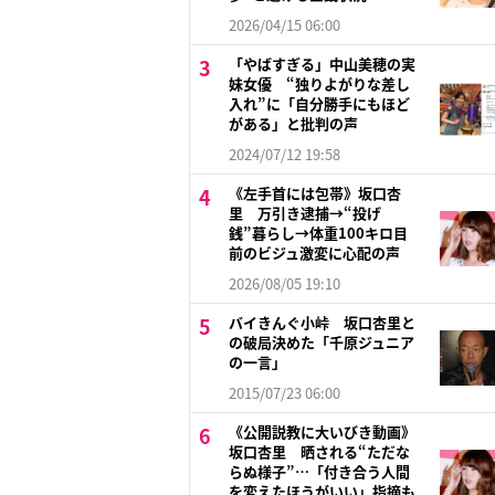
2026/04/15 06:00
「やばすぎる」中山美穂の実
妹女優 “独りよがりな差し
入れ”に「自分勝手にもほど
がある」と批判の声
2024/07/12 19:58
《左手首には包帯》坂口杏
里 万引き逮捕→“投げ
銭”暮らし→体重100キロ目
前のビジュ激変に心配の声
2026/08/05 19:10
バイきんぐ小峠 坂口杏里と
の破局決めた「千原ジュニア
の一言」
2015/07/23 06:00
《公開説教に大いびき動画》
坂口杏里 晒される“ただな
らぬ様子”…「付き合う人間
を変えたほうがいい」指摘も