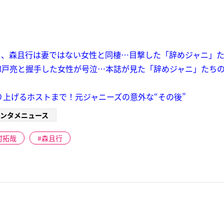
り、森且行は妻ではない女性と同棲…目撃した「辞めジャニ」
戸亮と握手した女性が号泣…本誌が見た「辞めジャニ」たちの
売り上げるホストまで！元ジャニーズの意外な“その後”
ンタメニュース
村拓哉
森且行