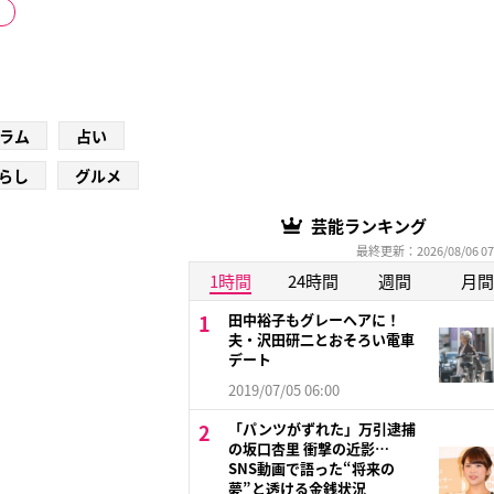
ラム
占い
らし
グルメ
芸能ランキング
最終更新：2026/08/06 07
1時間
24時間
週間
月間
田中裕子もグレーヘアに！
夫・沢田研二とおそろい電車
デート
2019/07/05 06:00
「パンツがずれた」万引逮捕
の坂口杏里 衝撃の近影…
SNS動画で語った“将来の
夢”と透ける金銭状況