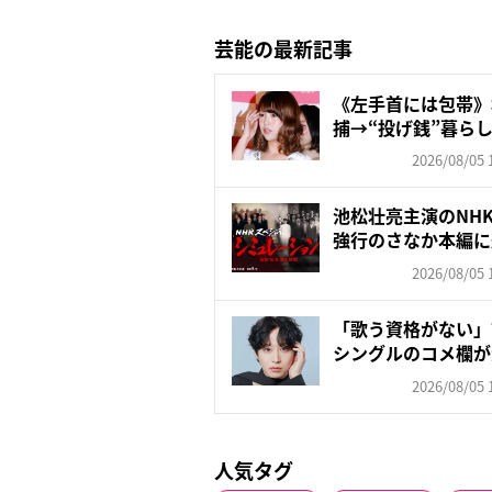
芸能の最新記事
《左手首には包帯》
捕→“投げ銭”暮らし→
2026/08/05 
池松壮亮主演のNH
強行のさなか本編に
2026/08/05 
「歌う資格がない」
シングルのコメ欄が
田沙...
2026/08/05 
人気タグ