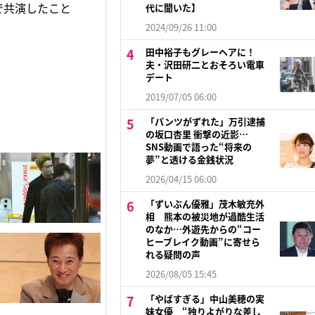
で共演したこと
代に聞いた】
2024/09/26 11:00
田中裕子もグレーヘアに！
夫・沢田研二とおそろい電車
デート
2019/07/05 06:00
「パンツがずれた」万引逮捕
の坂口杏里 衝撃の近影…
SNS動画で語った“将来の
夢”と透ける金銭状況
2026/04/15 06:00
「ずいぶん優雅」茂木敏充外
相 熊本の被災地が過酷生活
のなか…外遊先からの“コー
ヒーブレイク動画”に寄せら
れる疑問の声
2026/08/05 15:45
「やばすぎる」中山美穂の実
妹女優 “独りよがりな差し