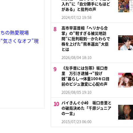
入れ”に「自分勝手にもほど
がある」と批判の声
2024/07/12 19:58
高市早苗首相「ヘリから合
たちの熱愛現場
掌」の“軽すぎる被災地訪
問”に批判殺到…かたわらで
“気さくなオフ”現
株を上げた“熊本選出”大臣
とは
2026/08/04 18:10
《左手首には包帯》坂口杏
里 万引き逮捕→“投げ
銭”暮らし→体重100キロ目
前のビジュ激変に心配の声
2026/08/05 19:10
バイきんぐ小峠 坂口杏里と
の破局決めた「千原ジュニア
の一言」
2015/07/23 06:00