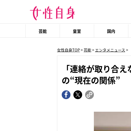
芸能
皇室
国内
女性自身TOP
>
芸能
>
エンタメニュース
>
「連絡が取り合え
の“現在の関係”