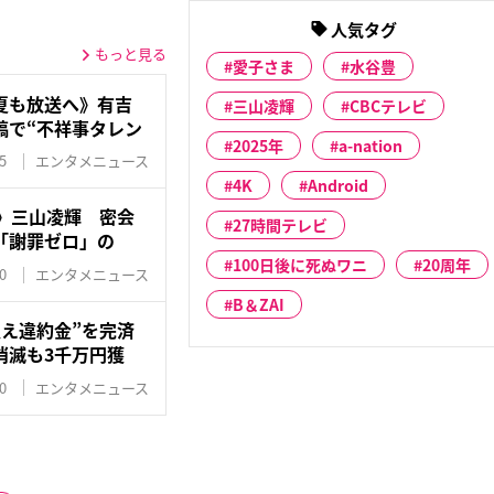
人気タグ
もっと見る
愛子さま
水谷豊
夏も放送へ》有吉
三山凌輝
CBCテレビ
稿で“不祥事タレン
2025年
a-nation
5
エンタメニュース
4K
Android
》三山凌輝 密会
27時間テレビ
「謝罪ゼロ」の
100日後に死ぬワニ
20周年
0
エンタメニュース
B＆ZAI
え違約金”を完済
消滅も3千万円獲
0
エンタメニュース