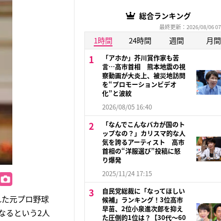
総合ランキング
最終更新：2026/08/06 07
1時間
24時間
週間
月間
「アホか」芥川賞作家も苦
言…高市首相 熊本地震の視
察動画が大炎上、被災地訪問
を“プロモーションビデオ
化”と波紋
2026/08/05 16:40
「なんでこんなバカが国のト
ップなの？」カリスマ的な人
気を誇るアーティスト 高市
首相の“洋服選び”投稿に怒
り爆発
2025/11/24 17:15
自民党総裁に「なってほしい
れた元プロ野球
候補」ランキング！3位高市
早苗、2位小泉進次郎を抑え
なるという2人
た圧倒的1位は？【30代〜60