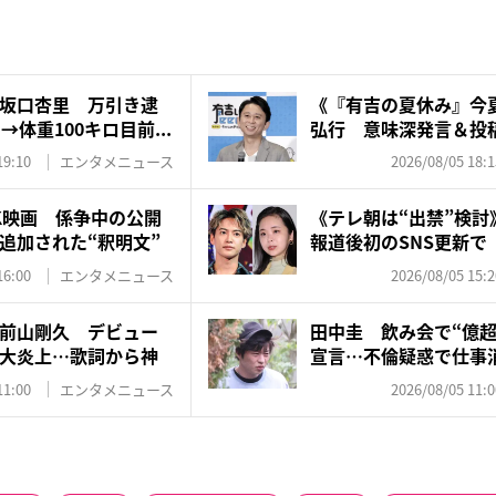
坂口杏里 万引き逮
《『有吉の夏休み』今
体重100キロ目前...
弘行 意味深発言＆投
ト...
19:10
エンタメニュース
2026/08/05 18:1
K映画 係争中の公開
《テレ朝は“出禁”検討
追加された“釈明文”
報道後初のSNS更新で
強...
16:00
エンタメニュース
2026/08/05 15:2
前山剛久 デビュー
田中圭 飲み会で“億超
大炎上…歌詞から神
宣言…不倫疑惑で仕事
得...
11:00
エンタメニュース
2026/08/05 11:0