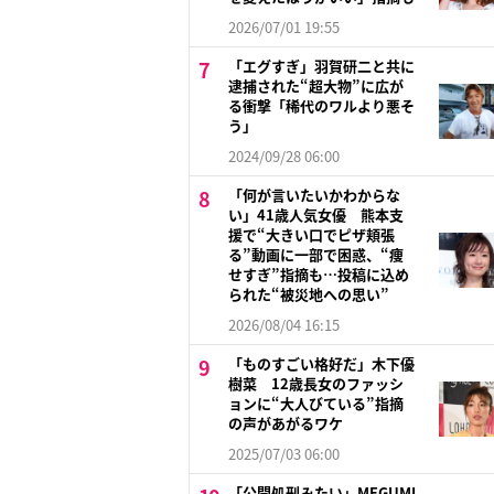
2026/07/01 19:55
「エグすぎ」羽賀研二と共に
逮捕された“超大物”に広が
る衝撃「稀代のワルより悪そ
う」
2024/09/28 06:00
「何が言いたいかわからな
い」41歳人気女優 熊本支
援で“大きい口でピザ頬張
る”動画に一部で困惑、“痩
せすぎ”指摘も…投稿に込め
られた“被災地への思い”
2026/08/04 16:15
「ものすごい格好だ」木下優
樹菜 12歳長女のファッシ
ョンに“大人びている”指摘
の声があがるワケ
2025/07/03 06:00
「公開処刑みたい」MEGUMI