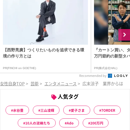
【西野亮廣】つくりたいものを追求できる環
『カートン買い、ダ
境の作り方とは
万円節約の新型タ
PR(FINCHI on GOETHE)
PR(株式会社HAL)
Recommended by
女性自身TOP
>
芸能
>
エンタメニュース
>
広末涼子 業界からは「
人気タグ
水谷豊
三山凌輝
愛子さま
7ORDER
10人の泥棒たち
Ado
200万円