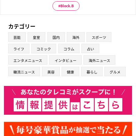
Block.B
カテゴリー
芸能
皇室
国内
海外
スポーツ
ライフ
コミック
コラム
占い
エンタメニュース
インタビュー
海外ニュース
韓流ニュース
美容
健康
暮らし
グルメ