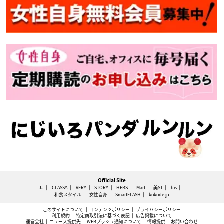
Official Site
JJ
CLASSY.
VERY
STORY
HERS
Mart
美ST
bis
和食スタイル
女性自身
SmartFLASH
kokode.jp
このサイトについて
コンテンツポリシー
プライバシーポリシー
利用規約
特定商取引法に基づく表記
広告掲載について
運営会社
ニュース提供先
WEBプッシュ通知について
情報提供
お問い合わせ