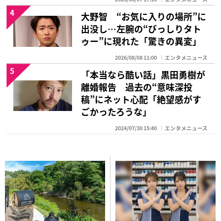
4
大野智 “お気に入りの場所”に
出没し…左腕の“びっしりタト
ゥー”に現れた「驚きの異変」
2026/08/08 11:00
エンタメニュース
5
「本当なら酷い話」黒田勇樹が
離婚報告 過去の“意味深投
稿”にネット心配「絶望感がす
ごかったろうな」
2024/07/30 15:40
エンタメニュース