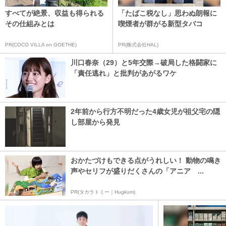
すべてが絶景、収益も得られる
「たばこ税なし」思わぬ朗報に
その仕組みとは
喫煙者が群がる新型タバコ
PR(COCO VILLA on GOETHE)
PR(株式会社HAL)
川口春奈（29）と5年交際→破局した格闘家に
「責任逃れ」と批判があがるワケ
2年前から行方不明だった4歳女児が祖父宅の隠
し部屋から発見
おかたづけもできる点がうれしい！ 動物の鳴き
声やセリフが盛りだくさんの「アニア ...
PR(タカラトミー｜Hugkum)