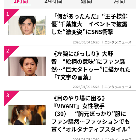
1時間
24時間
週間
月間
1
「何があったんだ」“王子様俳
優”千葉雄大 イベントで披露
した“激変姿”にSNS衝撃
2026/03/04 16:20
エンタメニュース
2
《左腕にびっしり》大野
智 “絵柄の意味”にファン騒
然…“巨大タトゥー”に描かれた
「7文字の言葉」
2026/07/09 15:25
エンタメニュース
3
《目のやり場に困る》
『VIVANT』女性歌手
（30） “胸元ぽっかり”服に
ファン騒然…ファッションでも
貫く“オルタナティブスタイル”
2026/08/07 17:10
エンタメニュース