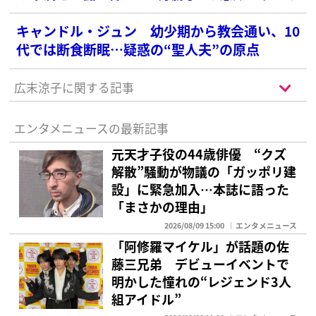
キャンドル・ジュン 幼少期から教会通い、10
代では断食断眠…疑惑の“聖人夫”の原点
広末涼子に関する記事
エンタメニュースの最新記事
元天才子役の44歳俳優 “クズ
解散”騒動が物議の「ガッポリ建
設」に緊急加入…本誌に語った
「まさかの理由」
2026/08/09 15:00
エンタメニュース
「阿修羅マイケル」が話題の佐
藤三兄弟 デビューイベントで
明かした憧れの“レジェンド3人
組アイドル”