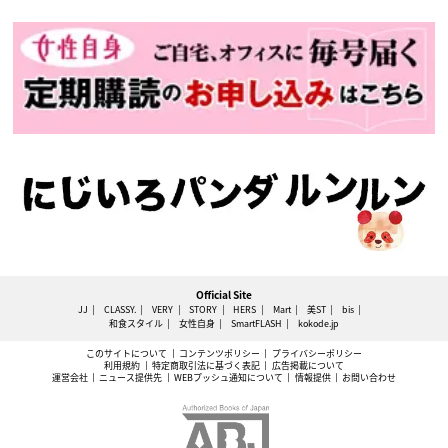
Official Site
JJ
CLASSY.
VERY
STORY
HERS
Mart
美ST
bis
和食スタイル
女性自身
SmartFLASH
kokode.jp
このサイトについて
コンテンツポリシー
プライバシーポリシー
利用規約
特定商取引法に基づく表記
広告掲載について
運営会社
ニュース提供先
WEBプッシュ通知について
情報提供
お問い合わせ