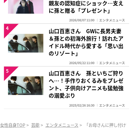
親友の認知症にショック…支え
に孫と贈る「プレゼント」
2026/08/07 11:00
エンタメニュース
4
山口百恵さん GWに長男夫妻
＆孫との初海外旅行！訪れたア
イドル時代から愛する「思い出
のリゾート」
2026/05/22 11:00
エンタメニュース
5
山口百恵さん 孫といちご狩り
へ…！手作りおくるみをプレゼ
ント、子供向けアニメも猛勉強
の溺愛ぶり
2025/02/26 16:30
エンタメニュース
女性自身TOP
>
芸能
>
エンタメニュース
>
「お母さんに押し付けす