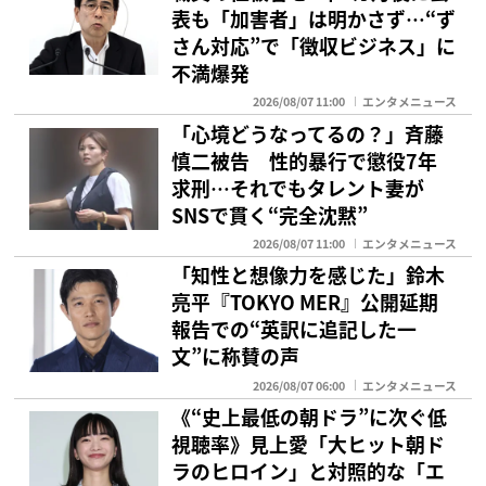
表も「加害者」は明かさず…“ず
さん対応”で「徴収ビジネス」に
不満爆発
2026/08/07 11:00
エンタメニュース
「心境どうなってるの？」斉藤
慎二被告 性的暴行で懲役7年
求刑…それでもタレント妻が
SNSで貫く“完全沈黙”
2026/08/07 11:00
エンタメニュース
「知性と想像力を感じた」鈴木
亮平『TOKYO MER』公開延期
報告での“英訳に追記した一
文”に称賛の声
2026/08/07 06:00
エンタメニュース
《“史上最低の朝ドラ”に次ぐ低
視聴率》見上愛「大ヒット朝ド
ラのヒロイン」と対照的な「エ