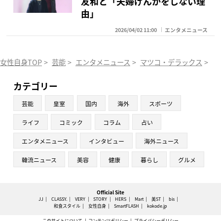
友和と「夫婦げんかをしない理
由」
2026/04/02 11:00
エンタメニュース
女性自身TOP
>
芸能
>
エンタメニュース
>
マツコ・デラックス
>
マ
カテゴリー
芸能
皇室
国内
海外
スポーツ
ライフ
コミック
コラム
占い
エンタメニュース
インタビュー
海外ニュース
韓流ニュース
美容
健康
暮らし
グルメ
Official Site
JJ
CLASSY.
VERY
STORY
HERS
Mart
美ST
bis
和食スタイル
女性自身
SmartFLASH
kokode.jp
このサイトについて
コンテンツポリシー
プライバシーポリシー