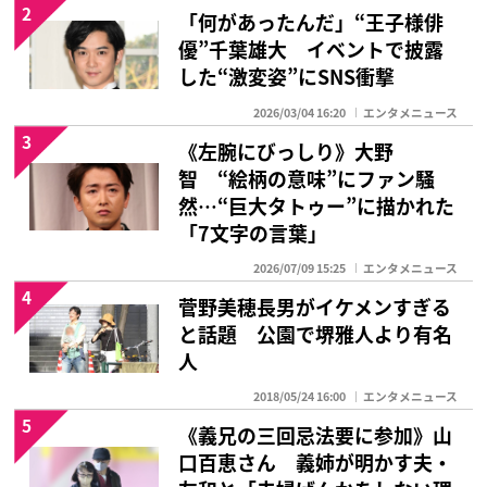
2
「何があったんだ」“王子様俳
優”千葉雄大 イベントで披露
した“激変姿”にSNS衝撃
2026/03/04 16:20
エンタメニュース
3
《左腕にびっしり》大野
智 “絵柄の意味”にファン騒
然…“巨大タトゥー”に描かれた
「7文字の言葉」
2026/07/09 15:25
エンタメニュース
4
菅野美穂長男がイケメンすぎる
と話題 公園で堺雅人より有名
人
2018/05/24 16:00
エンタメニュース
5
《義兄の三回忌法要に参加》山
口百恵さん 義姉が明かす夫・