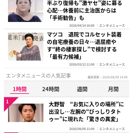
半ぶり復帰も”激ヤセ”姿に募る
心配…休養前に主治医からは
「手術勧告」も
2026/04/14 16:00
エンタメニュース
マツコ 退院でコルセット装着
の自宅療養の日々…退屈癒や
す“終の棲家探し”で検討する
「最有力候補」
2026/03/12 11:00
エンタメニュース
エンタメニュースの人気記事
最終更新：2026/08/08 14:00
1時間
24時間
週間
月間
1
大野智 “お気に入りの場所”に
出没し…左腕の“びっしりタト
ゥー”に現れた「驚きの異変」
2026/08/08 11:00
エンタメニュース