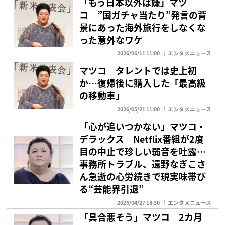
「もう日本以外は嫌」マツ
コ ”国ガチャ当たり”発言の背
景にあった海外旅行をしなくな
った意外なワケ
2026/06/11 11:00
エンタメニュース
マツコ タレントでは史上初
か…復帰後に購入した「最高級
の移動車」
2026/05/21 11:00
エンタメニュース
「心が追いつかない」マツコ・
デラックス Netflix番組が2度
目の中止で珍しい弱音を吐露…
事務所トラブル、遠野なぎこさ
ん急逝の心労続きで現実味帯び
る“芸能界引退”
2026/04/27 18:30
エンタメニュース
「具合悪そう」マツコ 2カ月