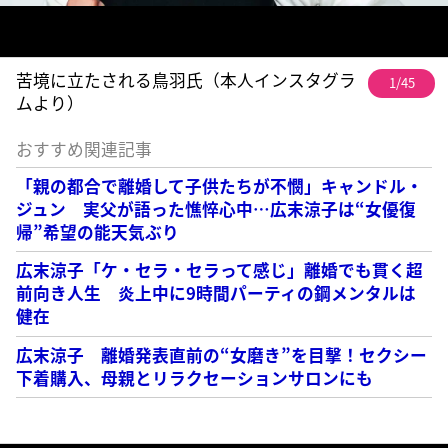
苦境に立たされる鳥羽氏（本人インスタグラ
1/45
ムより）
おすすめ関連記事
「親の都合で離婚して子供たちが不憫」キャンドル・
ジュン 実父が語った憔悴心中…広末涼子は“女優復
帰”希望の能天気ぶり
広末涼子「ケ・セラ・セラって感じ」離婚でも貫く超
前向き人生 炎上中に9時間パーティの鋼メンタルは
健在
広末涼子 離婚発表直前の“女磨き”を目撃！セクシー
下着購入、母親とリラクセーションサロンにも