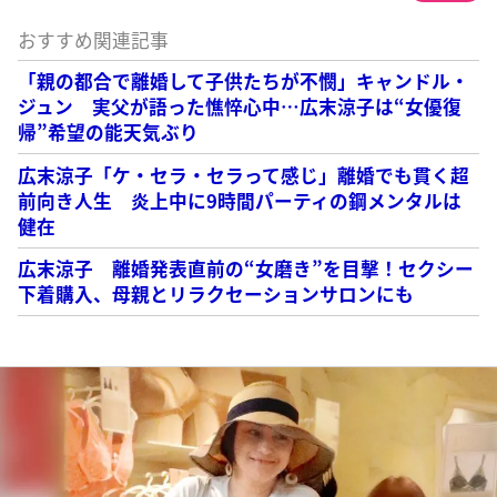
おすすめ関連記事
「親の都合で離婚して子供たちが不憫」キャンドル・
ジュン 実父が語った憔悴心中…広末涼子は“女優復
帰”希望の能天気ぶり
広末涼子「ケ・セラ・セラって感じ」離婚でも貫く超
前向き人生 炎上中に9時間パーティの鋼メンタルは
健在
広末涼子 離婚発表直前の“女磨き”を目撃！セクシー
下着購入、母親とリラクセーションサロンにも