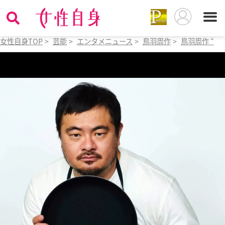
女性自身TOP
>
芸能
>
エンタメニュース
>
鳥羽周作
>
鳥羽周作 “