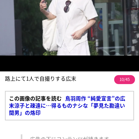
路上にて1人で自撮りする広末
10/45
この画像の記事を読む
鳥羽周作 “純愛宣言”の広
末涼子と疎遠に…得るものナシな「夢見た勘違い
間男」の烙印
広告の下にコンテンツが続きます