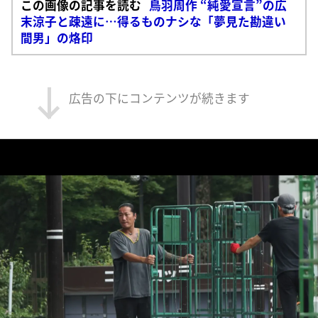
この画像の記事を読む
鳥羽周作 “純愛宣言”の広
末涼子と疎遠に…得るものナシな「夢見た勘違い
間男」の烙印
広告の下にコンテンツが続きます