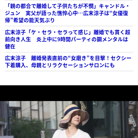
「親の都合で離婚して子供たちが不憫」キャンドル・
ジュン 実父が語った憔悴心中…広末涼子は“女優復
帰”希望の能天気ぶり
広末涼子「ケ・セラ・セラって感じ」離婚でも貫く超
前向き人生 炎上中に9時間パーティの鋼メンタルは
健在
広末涼子 離婚発表直前の“女磨き”を目撃！セクシー
下着購入、母親とリラクセーションサロンにも