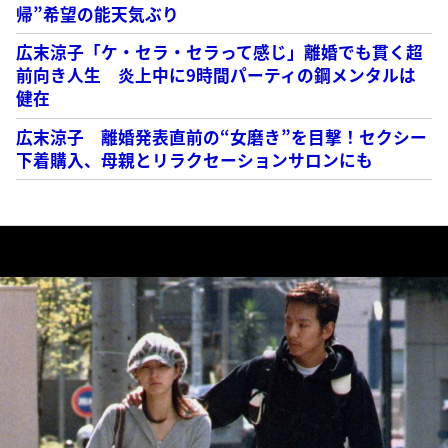
帰”希望の能天気ぶり
広末涼子「ケ・セラ・セラって感じ」離婚でも貫く超
前向き人生 炎上中に9時間パーティの鋼メンタルは
健在
広末涼子 離婚発表直前の“女磨き”を目撃！セクシー
下着購入、母親とリラクセーションサロンにも