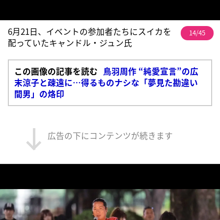
6月21日、イベントの参加者たちにスイカを
14/45
配っていたキャンドル・ジュン氏
この画像の記事を読む
鳥羽周作 “純愛宣言”の広
末涼子と疎遠に…得るものナシな「夢見た勘違い
間男」の烙印
広告の下にコンテンツが続きます