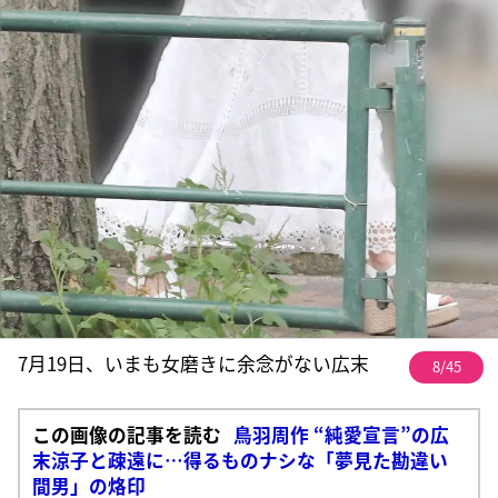
7月19日、いまも女磨きに余念がない広末
8/45
この画像の記事を読む
鳥羽周作 “純愛宣言”の広
末涼子と疎遠に…得るものナシな「夢見た勘違い
間男」の烙印