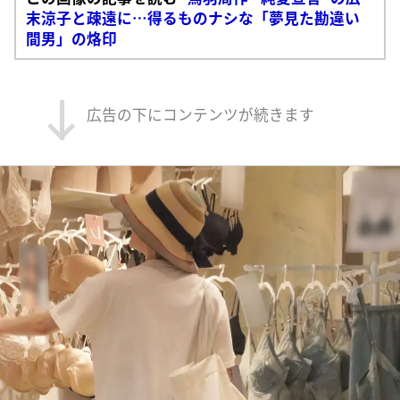
末涼子と疎遠に…得るものナシな「夢見た勘違い
間男」の烙印
広告の下にコンテンツが続きます