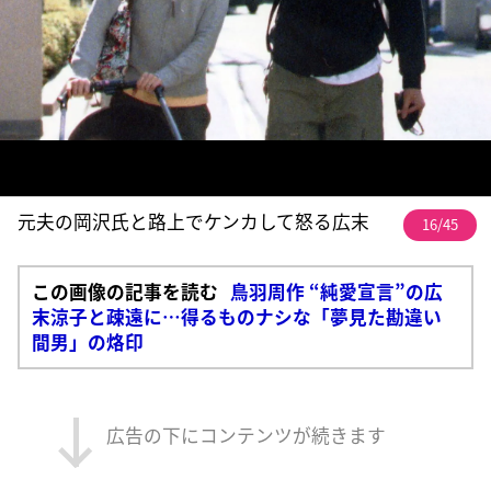
元夫の岡沢氏と路上でケンカして怒る広末
16/45
この画像の記事を読む
鳥羽周作 “純愛宣言”の広
末涼子と疎遠に…得るものナシな「夢見た勘違い
間男」の烙印
広告の下にコンテンツが続きます