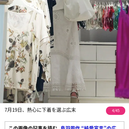
7月19日、熱心に下着を選ぶ広末
4/45
この画像の記事を読む
鳥羽周作 “純愛宣言”の広