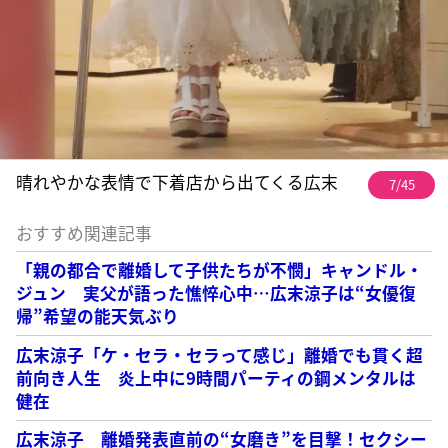
晴れやかな表情で下着店から出てくる広末
7/45
おすすめ関連記事
「親の都合で離婚して子供たちが不憫」キャンドル・
ジュン 実父が語った憔悴心中…広末涼子は“女優復
帰”希望の能天気ぶり
広末涼子「ケ・セラ・セラって感じ」離婚でも貫く超
前向き人生 炎上中に9時間パーティの鋼メンタルは
健在
広末涼子 離婚発表直前の“女磨き”を目撃！セクシー