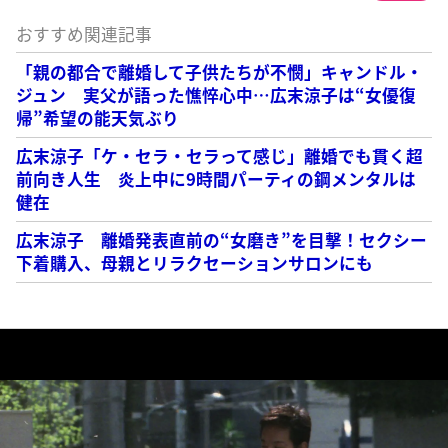
おすすめ関連記事
「親の都合で離婚して子供たちが不憫」キャンドル・
ジュン 実父が語った憔悴心中…広末涼子は“女優復
帰”希望の能天気ぶり
広末涼子「ケ・セラ・セラって感じ」離婚でも貫く超
前向き人生 炎上中に9時間パーティの鋼メンタルは
健在
広末涼子 離婚発表直前の“女磨き”を目撃！セクシー
下着購入、母親とリラクセーションサロンにも