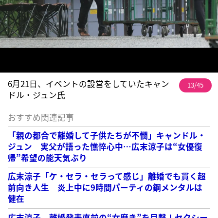
6月21日、イベントの設営をしていたキャン
13/45
ドル・ジュン氏
おすすめ関連記事
「親の都合で離婚して子供たちが不憫」キャンドル・
ジュン 実父が語った憔悴心中…広末涼子は“女優復
帰”希望の能天気ぶり
広末涼子「ケ・セラ・セラって感じ」離婚でも貫く超
前向き人生 炎上中に9時間パーティの鋼メンタルは
健在
広末涼子 離婚発表直前の“女磨き”を目撃！セクシー