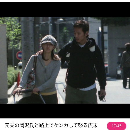
元夫の岡沢氏と路上でケンカして怒る広末
17/45