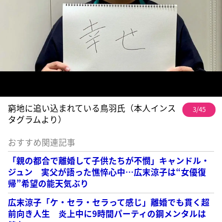
窮地に追い込まれている鳥羽氏（本人インス
3/45
タグラムより）
おすすめ関連記事
「親の都合で離婚して子供たちが不憫」キャンドル・
ジュン 実父が語った憔悴心中…広末涼子は“女優復
帰”希望の能天気ぶり
広末涼子「ケ・セラ・セラって感じ」離婚でも貫く超
前向き人生 炎上中に9時間パーティの鋼メンタルは