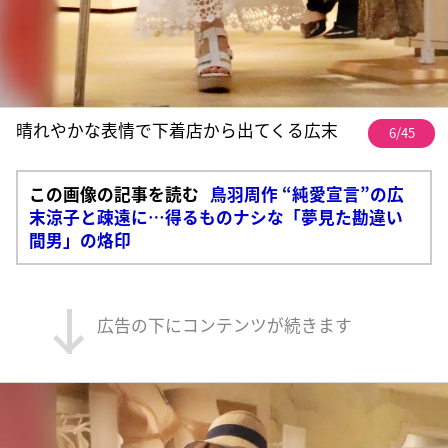
晴れやかな表情で下着店から出てくる広末
6/45
この画像の記事を読む
鳥羽周作 “純愛宣言”の広
末涼子と疎遠に…得るものナシな「夢見た勘違い
間男」の烙印
広告の下にコンテンツが続きます