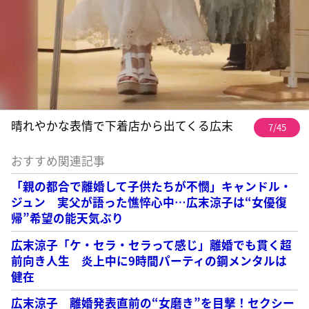
晴れやかな表情で下着店から出てくる広末
7/45
おすすめ関連記事
「親の都合で離婚して子供たちが不憫」キャンドル・
ジュン 実父が語った憔悴心中…広末涼子は“女優復
帰”希望の能天気ぶり
広末涼子「ケ・セラ・セラって感じ」離婚でも貫く超
前向き人生 炎上中に9時間パーティの鋼メンタルは
健在
広末涼子 離婚発表直前の“女磨き”を目撃！セクシー