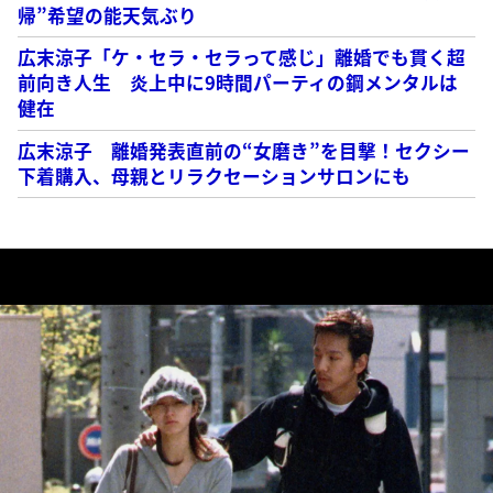
帰”希望の能天気ぶり
広末涼子「ケ・セラ・セラって感じ」離婚でも貫く超
前向き人生 炎上中に9時間パーティの鋼メンタルは
健在
広末涼子 離婚発表直前の“女磨き”を目撃！セクシー
下着購入、母親とリラクセーションサロンにも