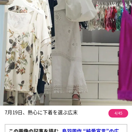
7月19日、熱心に下着を選ぶ広末
4/45
この画像の記事を読む
鳥羽周作 “純愛宣言”の広