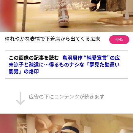
晴れやかな表情で下着店から出てくる広末
6/45
この画像の記事を読む
鳥羽周作 “純愛宣言”の広
末涼子と疎遠に…得るものナシな「夢見た勘違い
間男」の烙印
広告の下にコンテンツが続きます