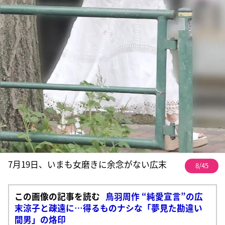
7月19日、いまも女磨きに余念がない広末
8/45
この画像の記事を読む
鳥羽周作 “純愛宣言”の広
末涼子と疎遠に…得るものナシな「夢見た勘違い
間男」の烙印