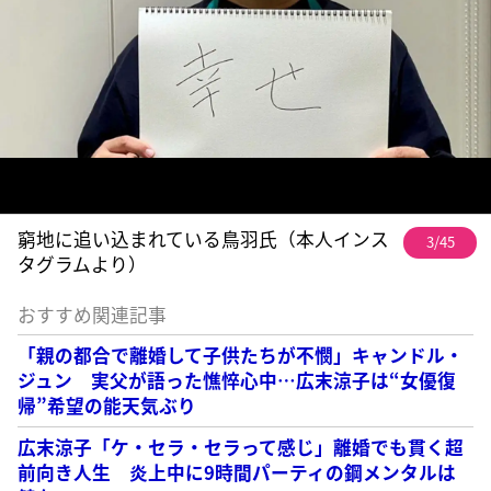
窮地に追い込まれている鳥羽氏（本人インス
3/45
タグラムより）
おすすめ関連記事
「親の都合で離婚して子供たちが不憫」キャンドル・
ジュン 実父が語った憔悴心中…広末涼子は“女優復
帰”希望の能天気ぶり
広末涼子「ケ・セラ・セラって感じ」離婚でも貫く超
前向き人生 炎上中に9時間パーティの鋼メンタルは