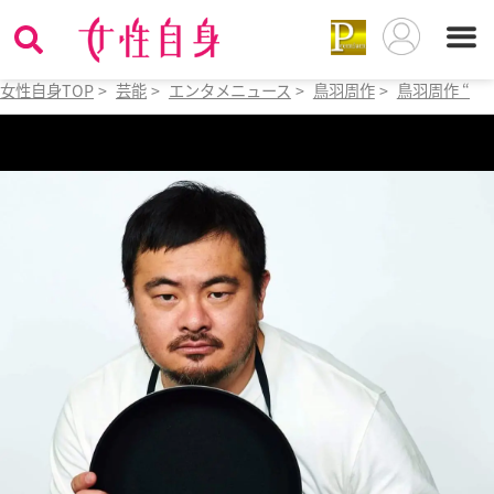
女性自身TOP
>
芸能
>
エンタメニュース
>
鳥羽周作
>
鳥羽周作 “