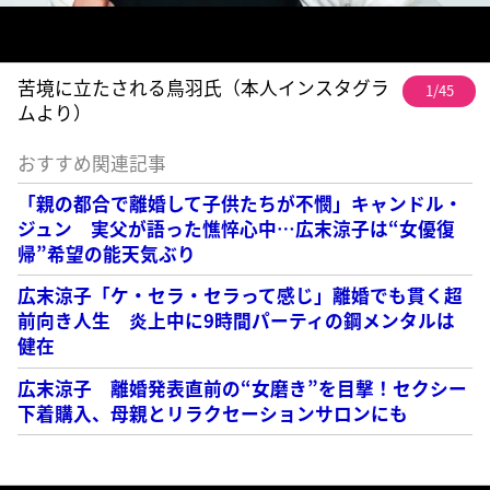
苦境に立たされる鳥羽氏（本人インスタグラ
1/45
ムより）
おすすめ関連記事
「親の都合で離婚して子供たちが不憫」キャンドル・
ジュン 実父が語った憔悴心中…広末涼子は“女優復
帰”希望の能天気ぶり
広末涼子「ケ・セラ・セラって感じ」離婚でも貫く超
前向き人生 炎上中に9時間パーティの鋼メンタルは
健在
広末涼子 離婚発表直前の“女磨き”を目撃！セクシー
下着購入、母親とリラクセーションサロンにも