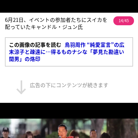
6月21日、イベントの参加者たちにスイカを
14/45
配っていたキャンドル・ジュン氏
この画像の記事を読む
鳥羽周作 “純愛宣言”の広
末涼子と疎遠に…得るものナシな「夢見た勘違い
間男」の烙印
広告の下にコンテンツが続きます