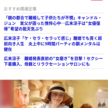
おすすめ関連記事
「親の都合で離婚して子供たちが不憫」キャンドル・
ジュン 実父が語った憔悴心中…広末涼子は“女優復
帰”希望の能天気ぶり
広末涼子「ケ・セラ・セラって感じ」離婚でも貫く超
前向き人生 炎上中に9時間パーティの鋼メンタルは
健在
広末涼子 離婚発表直前の“女磨き”を目撃！セクシー
下着購入、母親とリラクセーションサロンにも