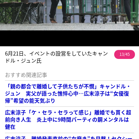
6月21日、イベントの設営をしていたキャン
13/45
ドル・ジュン氏
おすすめ関連記事
「親の都合で離婚して子供たちが不憫」キャンドル・
ジュン 実父が語った憔悴心中…広末涼子は“女優復
帰”希望の能天気ぶり
広末涼子「ケ・セラ・セラって感じ」離婚でも貫く超
前向き人生 炎上中に9時間パーティの鋼メンタルは
健在
広末涼子 離婚発表直前の“女磨き”を目撃！セクシー