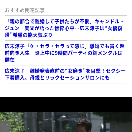
おすすめ関連記事
「親の都合で離婚して子供たちが不憫」キャンドル・
ジュン 実父が語った憔悴心中…広末涼子は“女優復
帰”希望の能天気ぶり
広末涼子「ケ・セラ・セラって感じ」離婚でも貫く超
前向き人生 炎上中に9時間パーティの鋼メンタルは
健在
広末涼子 離婚発表直前の“女磨き”を目撃！セクシー
下着購入、母親とリラクセーションサロンにも