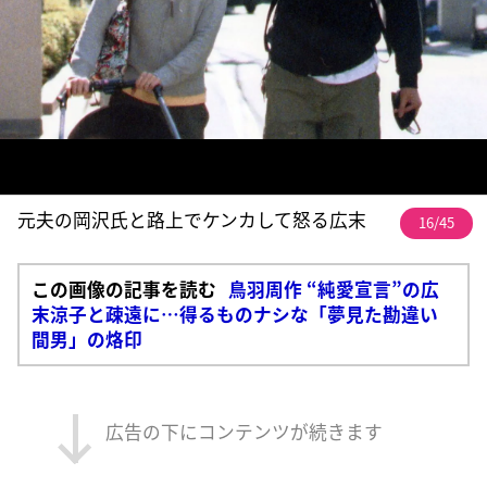
元夫の岡沢氏と路上でケンカして怒る広末
16/45
この画像の記事を読む
鳥羽周作 “純愛宣言”の広
末涼子と疎遠に…得るものナシな「夢見た勘違い
間男」の烙印
広告の下にコンテンツが続きます