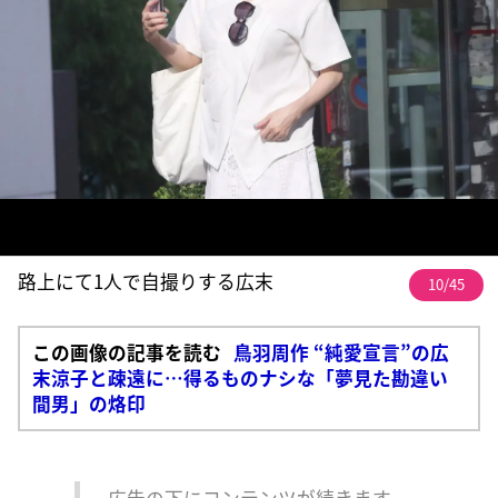
路上にて1人で自撮りする広末
10/45
この画像の記事を読む
鳥羽周作 “純愛宣言”の広
末涼子と疎遠に…得るものナシな「夢見た勘違い
間男」の烙印
広告の下にコンテンツが続きます