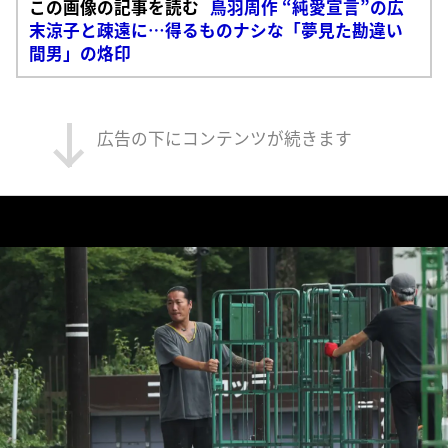
この画像の記事を読む
鳥羽周作 “純愛宣言”の広
末涼子と疎遠に…得るものナシな「夢見た勘違い
間男」の烙印
広告の下にコンテンツが続きます