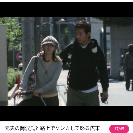
元夫の岡沢氏と路上でケンカして怒る広末
17/45