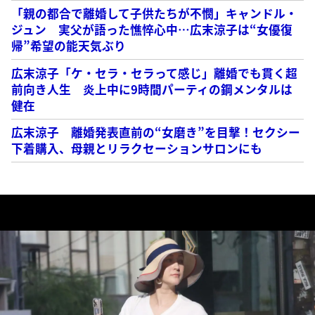
「親の都合で離婚して子供たちが不憫」キャンドル・
ジュン 実父が語った憔悴心中…広末涼子は“女優復
帰”希望の能天気ぶり
広末涼子「ケ・セラ・セラって感じ」離婚でも貫く超
前向き人生 炎上中に9時間パーティの鋼メンタルは
健在
広末涼子 離婚発表直前の“女磨き”を目撃！セクシー
下着購入、母親とリラクセーションサロンにも