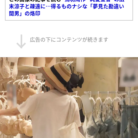
末涼子と疎遠に…得るものナシな「夢見た勘違い
間男」の烙印
広告の下にコンテンツが続きます