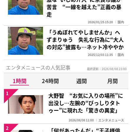
苦言 “一線を越えた”正義の暴
走
2026/01/25 15:20
国内
「うぬぼれてやしませんか」へ
ずまりゅう 失礼な行為に“大人
の対応”披露も…ネット冷ややか
2025/12/03 11:35
国内
エンタメニュースの人気記事
最終更新：2026/08/08 23:00
1時間
24時間
週間
月間
1
大野智 “お気に入りの場所”に
出没し…左腕の“びっしりタト
ゥー”に現れた「驚きの異変」
2026/08/08 11:00
エンタメニュース
2
「何があったんだ」“王子様俳