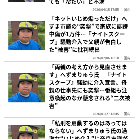
ても「冷たい」と不満
2026/04/15 17:55
国内
「ネットいじめ煽っただけ」へ
ずま市議の“突撃”で家族に誹謗
中傷が1万件…『ナイトスクー
プ』騒動介入で父親が告白し
た“被害”に批判続出
2026/02/06 16:10
国内
「両親の考え方から見直させま
す」へずまりゅう氏 『ナイト
スクープ』騒動に介入宣言、母
親の仕事先にも突撃…番組も注
意喚起のなか懸念される“二次被
害”
2026/01/27 18:45
国内
「私刑を扇動するのはあっては
ならない」へずまりゅう氏の過
激な“いじめ介入”に奈良市議が