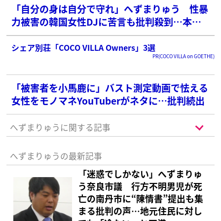
「自分の身は自分で守れ」へずまりゅう 性暴
力被害の韓国女性DJに苦言も批判殺到…本人
に「話題作りお疲れ様」とリプライまで
シェア別荘「COCO VILLA Owners」3選
PR(COCO VILLA on GOETHE)
「被害者を小馬鹿に」バスト測定動画で怯える
女性をモノマネYouTuberがネタに…批判続出
へずまりゅうに関する記事
へずまりゅうの最新記事
「迷惑でしかない」へずまりゅ
う奈良市議 行方不明男児が死
亡の南丹市に“陳情書”提出も集
まる批判の声…地元住民に対し