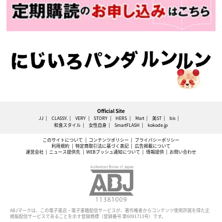
Official Site
JJ
CLASSY.
VERY
STORY
HERS
Mart
美ST
bis
和食スタイル
女性自身
SmartFLASH
kokode.jp
このサイトについて
コンテンツポリシー
プライバシーポリシー
利用規約
特定商取引法に基づく表記
広告掲載について
運営会社
ニュース提供先
WEBプッシュ通知について
情報提供
お問い合わせ
ABJマークは、この電子書店・電子書籍配信サービスが、著作権者からコンテンツ使用許諾を得た正
規版配信サービスであることを示す登録商標（登録番号 第6091713号）です。