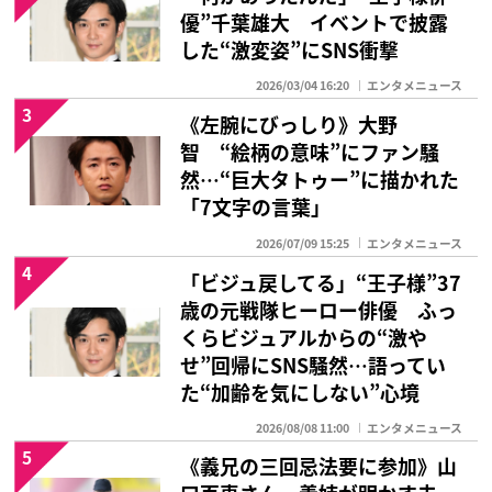
優”千葉雄大 イベントで披露
した“激変姿”にSNS衝撃
2026/03/04 16:20
エンタメニュース
3
《左腕にびっしり》大野
智 “絵柄の意味”にファン騒
然…“巨大タトゥー”に描かれた
「7文字の言葉」
2026/07/09 15:25
エンタメニュース
4
「ビジュ戻してる」“王子様”37
歳の元戦隊ヒーロー俳優 ふっ
くらビジュアルからの“激や
せ”回帰にSNS騒然…語ってい
た“加齢を気にしない”心境
2026/08/08 11:00
エンタメニュース
5
《義兄の三回忌法要に参加》山