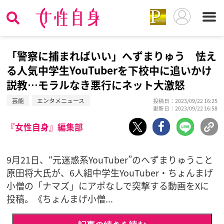
「警察に捕まればいい」へずまりゅう 怯え
る人気中学生YouTuberを下校中に追いかけ
説教…モラルなき悪行にネット大激怒
芸能
エンタメニュース
投稿日：2023/09/22 16:25
更新日：2023/09/22 16:58
『女性自身』編集部
9月21日、“元迷惑系YouTuber”のへずまりゅうこと
原田将大氏が、6人組中学生YouTuber・ちょんまげ
小僧の「ナマズ」にアポなしで突撃する動画をXに
投稿。《ちょんまげ小僧...