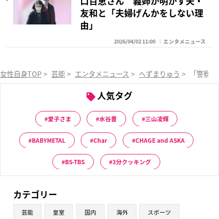
口百恵さん 義姉が明かす夫・
友和と「夫婦げんかをしない理
由」
2026/04/02 11:00
エンタメニュース
女性自身TOP
>
芸能
>
エンタメニュース
>
へずまりゅう
>
「警察に
人気タグ
愛子さま
水谷豊
三山凌輝
BABYMETAL
Char
CHAGE and ASKA
BS-TBS
3分クッキング
カテゴリー
芸能
皇室
国内
海外
スポーツ