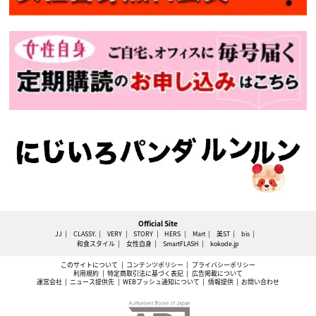
Official Site
JJ
CLASSY.
VERY
STORY
HERS
Mart
美ST
bis
和食スタイル
女性自身
SmartFLASH
kokode.jp
このサイトについて
コンテンツポリシー
プライバシーポリシー
利用規約
特定商取引法に基づく表記
広告掲載について
運営会社
ニュース提供先
WEBプッシュ通知について
情報提供
お問い合わせ