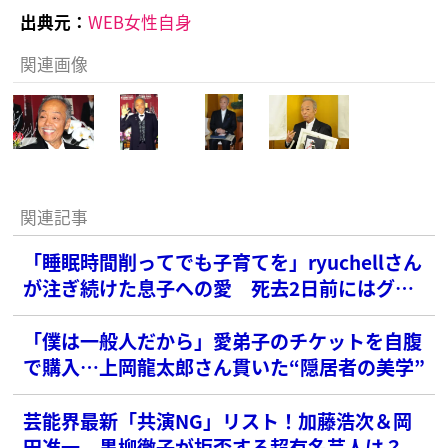
出典元：
WEB女性自身
関連画像
関連記事
「睡眠時間削ってでも子育てを」ryuchellさん
が注ぎ続けた息子への愛 死去2日前にはグア
ムへ渡り5歳のお祝い
「僕は一般人だから」愛弟子のチケットを自腹
で購入…上岡龍太郎さん貫いた“隠居者の美学”
芸能界最新「共演NG」リスト！加藤浩次＆岡
田准一、黒柳徹子が拒否する超有名芸人は？