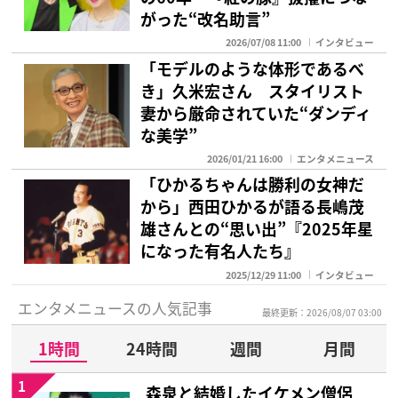
がった“改名助言”
2026/07/08 11:00
インタビュー
「モデルのような体形であるべ
き」久米宏さん スタイリスト
妻から厳命されていた“ダンディ
な美学”
2026/01/21 16:00
エンタメニュース
「ひかるちゃんは勝利の女神だ
から」西田ひかるが語る長嶋茂
雄さんとの“思い出”『2025年星
になった有名人たち』
2025/12/29 11:00
インタビュー
エンタメニュースの人気記事
最終更新：2026/08/07 03:00
1時間
24時間
週間
月間
1
森泉と結婚したイケメン僧侶