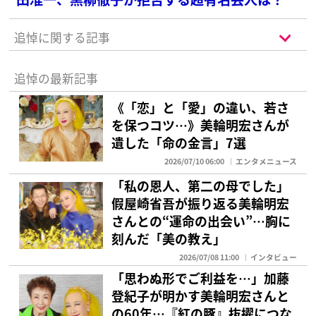
追悼に関する記事
追悼の最新記事
《「恋」と「愛」の違い、若さ
を保つコツ…》美輪明宏さんが
遺した「命の金言」7選
2026/07/10 06:00
エンタメニュース
「私の恩人、第二の母でした」
假屋崎省吾が振り返る美輪明宏
さんとの“運命の出会い”…胸に
刻んだ「美の教え」
2026/07/08 11:00
インタビュー
「思わぬ形でご利益を…」加藤
登紀子が明かす美輪明宏さんと
の60年…『紅の豚』抜擢につな