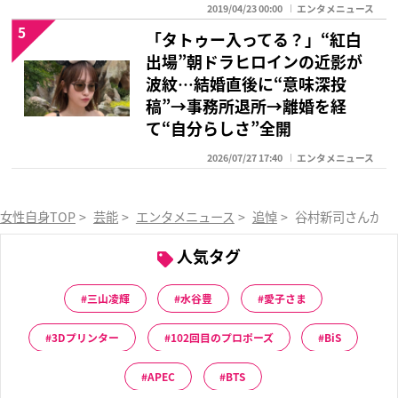
2019/04/23 00:00
エンタメニュース
5
「タトゥー入ってる？」“紅白
出場”朝ドラヒロインの近影が
波紋…結婚直後に“意味深投
稿”→事務所退所→離婚を経
て“自分らしさ”全開
2026/07/27 17:40
エンタメニュース
女性自身TOP
>
芸能
>
エンタメニュース
>
追悼
>
谷村新司さんが本
人気タグ
三山凌輝
水谷豊
愛子さま
3Dプリンター
102回目のプロポーズ
BiS
APEC
BTS