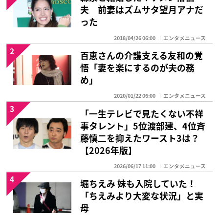
夫 前妻はズムサタ望月アナだ
った
2018/04/26 06:00
エンタメニュース
2
百恵さんの介護支える友和の覚
悟「妻を楽にするのが夫の務
め」
2020/01/22 06:00
エンタメニュース
3
「一生テレビで見たくない不祥
事タレント」5位渡部建、4位斉
藤慎二を抑えたワースト3は？
【2026年版】
2026/06/17 11:00
エンタメニュース
4
堀ちえみ 妹も入院していた！
「ちえみより大変な状況」と実
母