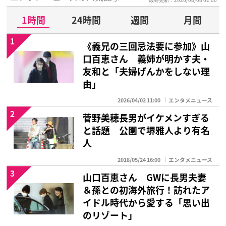
1時間
24時間
週間
月間
1
《義兄の三回忌法要に参加》山
口百恵さん 義姉が明かす夫・
友和と「夫婦げんかをしない理
由」
2026/04/02 11:00
エンタメニュース
2
菅野美穂長男がイケメンすぎる
と話題 公園で堺雅人より有名
人
2018/05/24 16:00
エンタメニュース
3
山口百恵さん GWに長男夫妻
＆孫との初海外旅行！訪れたア
イドル時代から愛する「思い出
のリゾート」