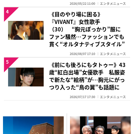
2026/05/22 11:00
エンタメニュース
4
《目のやり場に困る》
『VIVANT』女性歌手
（30） “胸元ぽっかり”服に
ファン騒然…ファッションでも
貫く“オルタナティブスタイル”
2026/08/07 17:10
エンタメニュース
5
《前にも後ろにもタトゥー》43
歳“紅白出場”女優歌手 私服姿
で新たな“絵柄”が…胸元にがっ
つり入った“鳥の翼”も話題に
2026/07/17 17:30
エンタメニュース