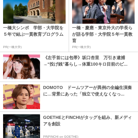
一橋大シンポ 学部・大学院を
一橋・慶應・東京外大の学長ら
５年で結ぶ一貫教育プログラム
が語る学部・大学院５年一貫教
育
PR(一橋大学)
PR(一橋大学)
《左手首には包帯》坂口杏里 万引き逮捕
→“投げ銭”暮らし→体重100キロ目前のビ...
DOMOTO ドームツアーが異例の全編生演奏
に…背景にあった「独立で使えなくなっ...
GOETHEとFINCHIがタッグを組み、新メディ
アを創設
PR(FINCHI on GOETHE)