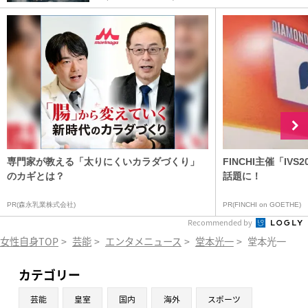
専門家が教える「太りにくいカラダづくり」
FINCHI主催「IV
のカギとは？
話題に！
PR(森永乳業株式会社)
PR(FINCHI on GOETHE)
Recommended by
女性自身TOP
>
芸能
>
エンタメニュース
>
堂本光一
>
堂本光一 羽
カテゴリー
芸能
皇室
国内
海外
スポーツ