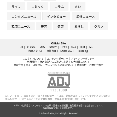
ライフ
コミック
コラム
占い
エンタメニュース
インタビュー
海外ニュース
韓流ニュース
美容
健康
暮らし
グルメ
Official Site
JJ
CLASSY.
VERY
STORY
HERS
Mart
美ST
bis
和食スタイル
女性自身
SmartFLASH
kokode.jp
このサイトについて
コンテンツポリシー
プライバシーポリシー
利用規約
特定商取引法に基づく表記
広告掲載について
運営会社
ニュース提供先
WEBプッシュ通知について
情報提供
お問い合わせ
ABJマークは、この電子書店・電子書籍配信サービスが、著作権者からコンテンツ使用許諾を得た正
規版配信サービスであることを示す登録商標（登録番号 第6091713号）です。
本サイトに掲載されているすべての文章・画像の無断転載・複製行為を固く禁止します。すべて
の著作権は光文社に帰属します。
© Kobunsha Co., Ltd. All Rights Reserved.