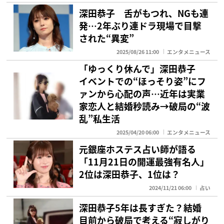
深田恭子 舌がもつれ、NGも連
発…2年ぶり連ドラ現場で目撃
された“異変”
2025/08/26 11:00
エンタメニュース
「ゆっくり休んで」深田恭子
イベントでの“ほっそり姿”にフ
ァンから心配の声…近年は実業
家恋人と結婚秒読み→破局の“波
乱”私生活
2025/04/20 06:00
エンタメニュース
元銀座ホステス占い師が語る
「11月21日の開運最強有名人」
2位は深田恭子、1位は？
2024/11/21 06:00
占い
深田恭子5年は長すぎた？結婚
目前から破局で考える“寂しがり