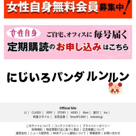
Official Site
JJ
CLASSY.
VERY
STORY
HERS
Mart
美ST
bis
和食スタイル
女性自身
SmartFLASH
kokode.jp
このサイトについて
コンテンツポリシー
プライバシーポリシー
利用規約
特定商取引法に基づく表記
広告掲載について
運営会社
ニュース提供先
WEBプッシュ通知について
情報提供
お問い合わせ