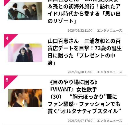
＆孫との初海外旅行！訪れたア
イドル時代から愛する「思い出
のリゾート」
2026/05/22 11:00
エンタメニュース
4
山口百恵さん 三浦友和との百
貨店デートを目撃！73歳の誕生
日に贈った「プレゼントの中
身」
2025/02/08 11:00
エンタメニュース
5
《目のやり場に困る》
『VIVANT』女性歌手
（30） “胸元ぽっかり”服に
ファン騒然…ファッションでも
貫く“オルタナティブスタイル”
2026/08/07 17:10
エンタメニュース