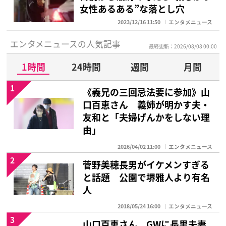
女性あるある”な落とし穴
2023/12/16 11:50
エンタメニュース
エンタメニュースの人気記事
最終更新：2026/08/08 00:00
1時間
24時間
週間
月間
1
《義兄の三回忌法要に参加》山
口百恵さん 義姉が明かす夫・
友和と「夫婦げんかをしない理
由」
2026/04/02 11:00
エンタメニュース
2
菅野美穂長男がイケメンすぎる
と話題 公園で堺雅人より有名
人
2018/05/24 16:00
エンタメニュース
3
山口百恵さん GWに長男夫妻