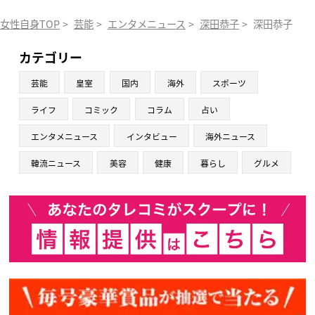
女性自身TOP
>
芸能
>
エンタメニュース
>
深田恭子
>
深田恭子 実
カテゴリー
芸能
皇室
国内
海外
スポーツ
ライフ
コミック
コラム
占い
エンタメニュース
インタビュー
海外ニュース
韓流ニュース
美容
健康
暮らし
グルメ