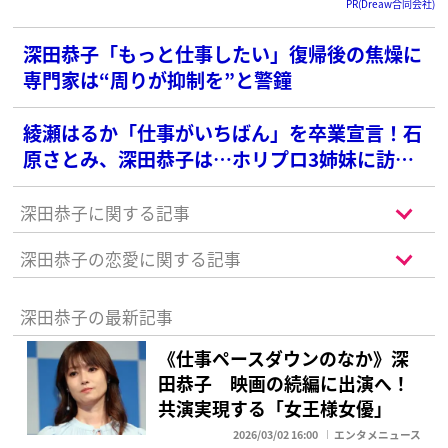
PR(Dreaw合同会社)
深田恭子「もっと仕事したい」復帰後の焦燥に
専門家は“周りが抑制を”と警鐘
綾瀬はるか「仕事がいちばん」を卒業宣言！石
原さとみ、深田恭子は…ホリプロ3姉妹に訪れ
たアラフォーの転機
深田恭子に関する記事
深田恭子の恋愛に関する記事
深田恭子の最新記事
《仕事ペースダウンのなか》深
田恭子 映画の続編に出演へ！
共演実現する「女王様女優」
2026/03/02 16:00
エンタメニュース