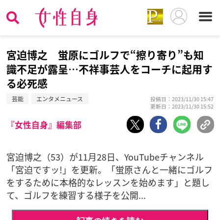
宮迫博之 蛍原にゴルフで“擦り寄り”も知
識不足が露呈…不祥事芸人をコーチに起用す
る必死感
芸能
エンタメニュース
投稿日：2023/11/30 15:47
更新日：2023/11/30 15:52
『女性自身』編集部
宮迫博之（53）が11月28日、YouTubeチャンネル
「宮迫ですッ!」を更新。「蛍原さんと一緒にゴルフ
をするために本格的なレッスンを始めます」と題し
て、ゴルフを練習する様子を公開...