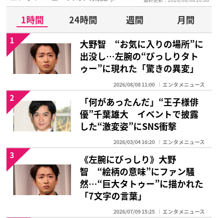
1時間
24時間
週間
月間
1
大野智 “お気に入りの場所”に
出没し…左腕の“びっしりタト
ゥー”に現れた「驚きの異変」
2026/08/08 11:00
エンタメニュース
2
「何があったんだ」“王子様俳
優”千葉雄大 イベントで披露
した“激変姿”にSNS衝撃
2026/03/04 16:20
エンタメニュース
3
《左腕にびっしり》大野
智 “絵柄の意味”にファン騒
然…“巨大タトゥー”に描かれた
「7文字の言葉」
2026/07/09 15:25
エンタメニュース