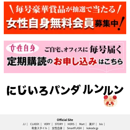
Official Site
JJ
CLASSY.
VERY
STORY
HERS
Mart
美ST
bis
和食スタイル
女性自身
SmartFLASH
kokode.jp