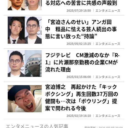
る対応への苦言に共感の声殺到
2025/07/29 18:50
エンタメニュース
「宮迫さんのせい」アンガ田
中 粗品に怯える芸人続出の事
態に言い放った“持論”
2025/05/02 15:25
エンタメニュース
フジテレビ CM激減のなか『R-
1』に片瀬那奈勤務の企業CMが
流れた理由
2025/03/15 06:00
エンタメニュース
宮迫博之 再起かけた「キック
ボクシング」再生回数37万回の
健闘も…次は「ボウリング」提
案で問われる今後
2025/02/19 16:10
エンタメニュース
エンタメニュースの人気記事
最終更新：2026/08/08 20:00