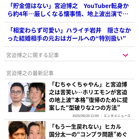
「貯金億はない」宮迫博之 YouTuber転身か
ら約4年…厳しくなる懐事情、地上波出演でき
ない現状
「相変わらず可愛い」ハライチ岩井 隠さなか
った結婚相手の元おはガールへの“特別扱い”
宮迫博之に関する記事
宮迫博之の最新記事
「むちゃくちゃやん」と宮迫博
之は苦笑い…ホリエモンが宮迫
の地上波“本格”復帰のために提
案した“型破りな2つの方法”
2025/09/20 11:00
エンタメニュース
「もう一生戻れない」ヒカル
国分太一の“コンプラ問題”めぐ