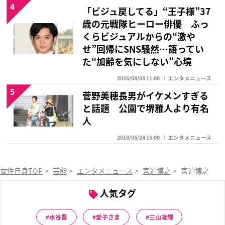
4
「ビジュ戻してる」“王子様”37
歳の元戦隊ヒーロー俳優 ふっ
くらビジュアルからの“激や
せ”回帰にSNS騒然…語ってい
た“加齢を気にしない”心境
2026/08/08 11:00
エンタメニュース
5
菅野美穂長男がイケメンすぎる
と話題 公園で堺雅人より有名
人
2018/05/24 16:00
エンタメニュース
女性自身TOP
>
芸能
>
エンタメニュース
>
宮迫博之
>
宮迫博之 蛍
人気タグ
水谷豊
愛子さま
三山凌輝