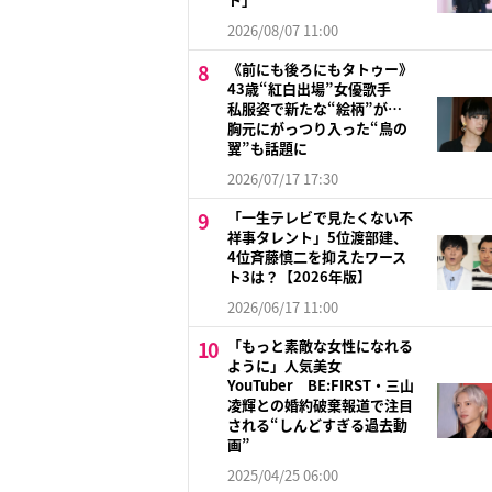
2026/08/07 11:00
《前にも後ろにもタトゥー》
43歳“紅白出場”女優歌手
私服姿で新たな“絵柄”が…
胸元にがっつり入った“鳥の
翼”も話題に
2026/07/17 17:30
「一生テレビで見たくない不
祥事タレント」5位渡部建、
4位斉藤慎二を抑えたワース
ト3は？【2026年版】
2026/06/17 11:00
「もっと素敵な女性になれる
ように」人気美女
YouTuber BE:FIRST・三山
凌輝との婚約破棄報道で注目
される“しんどすぎる過去動
画”
2025/04/25 06:00