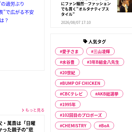
”の過労ぶり
にファン騒然…ファッション
でも貫く“オルタナティブス
表”で広がる不安
タイル”
は？
2026/08/07 17:10
人気タグ
愛子さま
三山凌輝
水谷豊
3年B組金八先生
20世紀
BUMP OF CHICKEN
CBCテレビ
AKB総選挙
1995年
もっと見る
102回目のプロポーズ
父・萬斎は「日曜
CHEMISTRY
BoA
かった親子の“悲