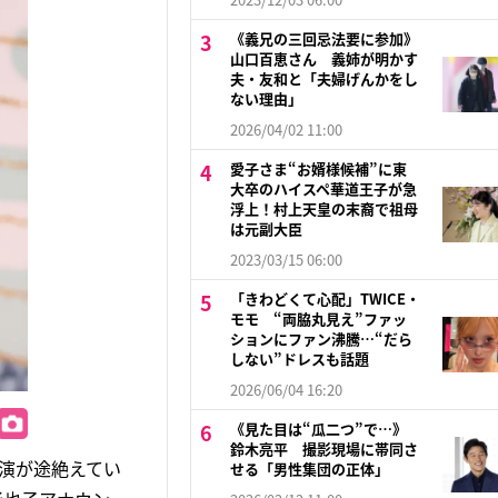
《義兄の三回忌法要に参加》
山口百恵さん 義姉が明かす
夫・友和と「夫婦げんかをし
ない理由」
2026/04/02 11:00
愛子さま“お婿様候補”に東
大卒のハイスペ華道王子が急
浮上！村上天皇の末裔で祖母
は元副大臣
2023/03/15 06:00
「きわどくて心配」TWICE・
モモ “両脇丸見え”ファッ
ションにファン沸騰…“だら
しない”ドレスも話題
2026/06/04 16:20
《見た目は“瓜二つ”で…》
鈴木亮平 撮影現場に帯同さ
出演が途絶えてい
せる「男性集団の正体」