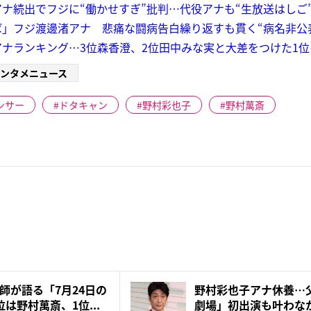
ナ続出でフジに“働かせすぎ”批判…代役アナも“生放送はしご
」フジ渡邊渚アナ 悲痛な闘病告白繰り返すも貫く“病名非公
ナランキング…3位森香澄、2位田中みな実と大差をつけた1位
ンタメニュース
ンサー
ドタキャン
野村彩也子
野村萬斎
師が語る「7月24日の
野村彩也子アナ休養…
は野村萬斎、1位...
劇場」初出演も叶わな