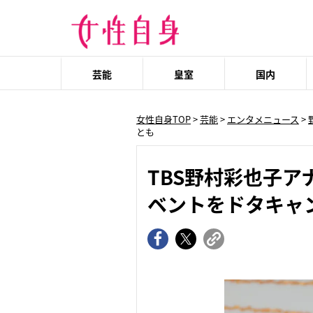
芸能
皇室
国内
女性自身TOP
>
芸能
>
エンタメニュース
>
とも
TBS野村彩也子
ベントをドタキャ