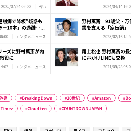
願”
2025/07/24 06:00
占い
2024/04/14 16:0
遅刻癖で降板”疑惑も
野村萬斎 91歳父・万
ー10本」の過酷…...
業を支える「家伝鍋」
06:00
エンタメニュース
2023/02/16 15:5
リーズに野村萬斎が内
尾上松也 野村萬斎の
敵役に
に声かけLINEも交換
14:07
エンタメニュース
2021/05/25 06:0
谷豊
Breaking Down
20世紀
Amazon
Bo
 Timez
Cloud ten
COUNTDOWN JAPAN
国内
海外
スポーツ
ライフ
コミック
コ