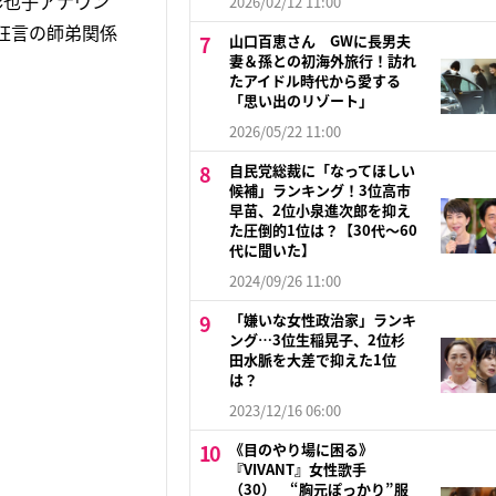
彩也子アナウン
2026/02/12 11:00
狂言の師弟関係
山口百恵さん GWに長男夫
妻＆孫との初海外旅行！訪れ
たアイドル時代から愛する
「思い出のリゾート」
2026/05/22 11:00
自民党総裁に「なってほしい
候補」ランキング！3位高市
早苗、2位小泉進次郎を抑え
た圧倒的1位は？【30代〜60
代に聞いた】
2024/09/26 11:00
「嫌いな女性政治家」ランキ
ング…3位生稲晃子、2位杉
田水脈を大差で抑えた1位
は？
2023/12/16 06:00
《目のやり場に困る》
『VIVANT』女性歌手
（30） “胸元ぽっかり”服