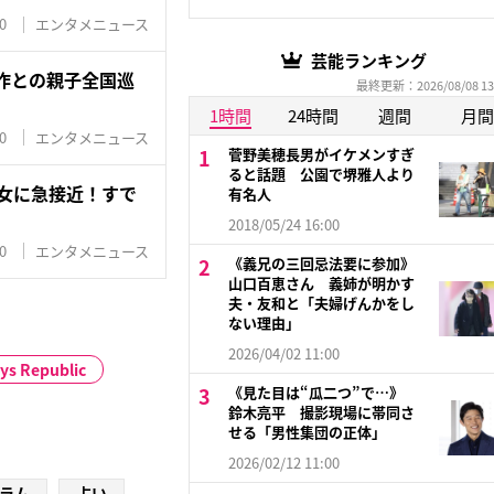
0
エンタメニュース
芸能ランキング
作との親子全国巡
最終更新：2026/08/08 13
1時間
24時間
週間
月間
0
エンタメニュース
菅野美穂長男がイケメンすぎ
ると話題 公園で堺雅人より
長女に急接近！すで
有名人
2018/05/24 16:00
0
エンタメニュース
《義兄の三回忌法要に参加》
山口百恵さん 義姉が明かす
夫・友和と「夫婦げんかをし
ない理由」
2026/04/02 11:00
ys Republic
《見た目は“瓜二つ”で…》
鈴木亮平 撮影現場に帯同さ
せる「男性集団の正体」
2026/02/12 11:00
ラム
占い