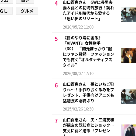
山口百恵さん GWに長男夫
妻＆孫との初海外旅行！訪れ
らし
グルメ
たアイドル時代から愛する
「思い出のリゾート」
2026/05/22 11:00
《目のやり場に困る》
『VIVANT』女性歌手
（30） “胸元ぽっかり”服
にファン騒然…ファッション
でも貫く“オルタナティブス
タイル”
2026/08/07 17:10
山口百恵さん 孫といちご狩
りへ…！手作りおくるみをプ
レゼント、子供向けアニメも
猛勉強の溺愛ぶり
2025/02/26 16:30
山口百恵さん 夫・三浦友和
が親友の認知症にショック…
支えに孫と贈る「プレゼン
ト」