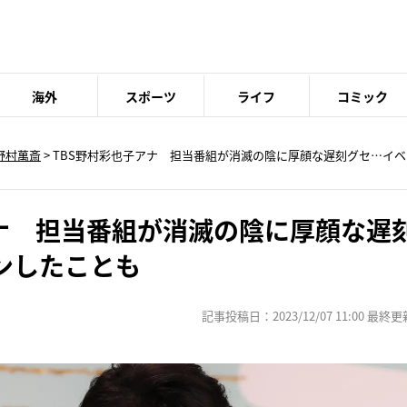
海外
スポーツ
ライフ
コミック
野村萬斎
> TBS野村彩也子アナ 担当番組が消滅の陰に厚顔な遅刻グセ…イ
アナ 担当番組が消滅の陰に厚顔な遅
ンしたことも
記事投稿日：2023/12/07 11:00 最終更新日