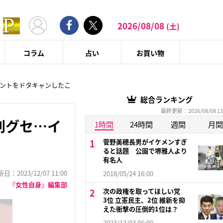
2026/08/08
(土)
コラム
占い
お買い物
ベントをドタキャンしたこ
総合ランキング
最終更新：2026/08/08 13
刻グセ…イ
1時間
24時間
週間
月間
菅野美穂長男がイケメンすぎ
ると話題 公園で堺雅人より
有名人
：2023/12/07 11:00
2018/05/24 16:00
『女性自身』編集部
次の政権を取ってほしい党
3位 立憲民主、2位 維新を抑
えた衝撃の圧倒的1位は？
2023/12/03 06:00