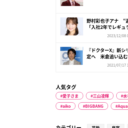
野村彩也子アナ “
「入社2年でレギュラ
2023/12/08 
『ドクターX』新シ
定へ 米倉追い込む
2021/07/17 
人気タグ
愛子さま
三山凌輝
水
aiko
BIGBANG
Aqua
カテゴリー
芸能
皇室