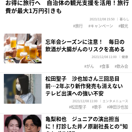
お得に旅行へ 自治体の観光支援を活用！旅行
費が最大1万円引きも
2023/12/08 15:50
暮らし
旅行
キャンペーン
観光
忘年会シーズンに注意！ 毎日の
飲酒が大腸がんのリスクを高める
2023/12/08 11:00
健康
がん
食事
飲み会
松田聖子 沙也加さん三回忌目
前…2年ぶり新作発売も消えない
テレビ出演への強い不安
2023/12/08 11:00
エンタメニュース
松田聖子
歌手
神田沙也加
亀梨和也 ジュニアの演出担当
に！打診した井ノ原副社長との“知