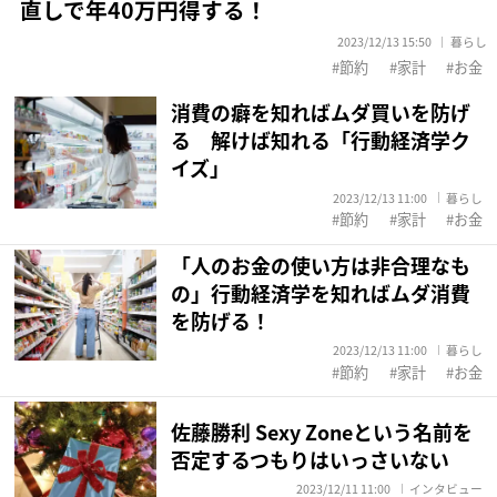
直しで年40万円得する！
2023/12/13 15:50
暮らし
節約
家計
お金
消費の癖を知ればムダ買いを防げ
る 解けば知れる「行動経済学ク
イズ」
2023/12/13 11:00
暮らし
節約
家計
お金
「人のお金の使い方は非合理なも
の」行動経済学を知ればムダ消費
を防げる！
2023/12/13 11:00
暮らし
節約
家計
お金
佐藤勝利 Sexy Zoneという名前を
否定するつもりはいっさいない
2023/12/11 11:00
インタビュー