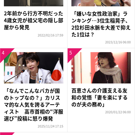
2年前から行方不明だった
「嫌いな女性政治家」ラ
4歳女児が祖父宅の隠し部
ンキング…3位生稲晃子、
屋から発見
2位杉田水脈を大差で抑え
た1位は？
2022/02/16 17:59
2023/12/16 06:00
4
5
百恵さんの介護支える友
「なんでこんなバカが国
和の覚悟「妻を楽にする
のトップなの？」カリス
のが夫の務め」
マ的な人気を誇るアーテ
ィスト 高市首相の“洋服
2020/01/22 06:00
選び”投稿に怒り爆発
2025/11/24 17:15