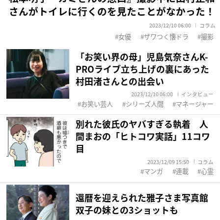
さんがトイレに行くのを見たことがなかった！
2023/12/10 06:00
コラム
女優
ザワつく懐ドラ
撮影
「お笑い界の母」児島気奈さんK-
PROライブ立ち上げの裏にあった
村田渚さんとの出会い
2023/12/10 06:00
インタビュー
お笑い芸人
シリーズ人間
マネージャー
別れた彼氏のヤバすぎる執着 人
間まおの「ヒトコワ実話」11コワ
目
2023/12/09 15:50
コラム
マンガ
連載
心霊
還暦を迎えられた雅子さま写真館
双子の妹との3ショットも