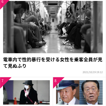
6
電車内で性的暴行を受ける女性を乗客全員が見
て見ぬふり
2021/10/19 19:12
7
8