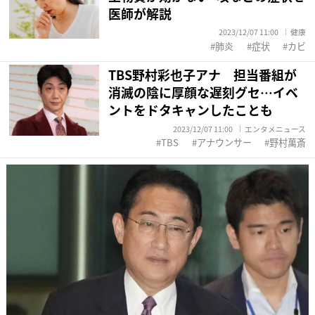
医師が解説
2023/12/07 11:00
健康
肺炎
症状
カビ
TBS野村彩也子アナ 担当番組が
消滅の陰に厚顔な遅刻グセ…イベ
ントをドタキャンしたことも
2023/12/07 11:00
エンタメニュース
TBS
アナウンサー
野村萬斎