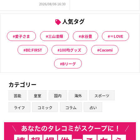
2026/08/06 16:30
人気タグ
愛子さま
三山凌輝
水谷豊
＝LOVE
BE:FIRST
100均グッズ
Cocomi
Bリーグ
カテゴリー
芸能
皇室
国内
海外
スポーツ
ライフ
コミック
コラム
占い