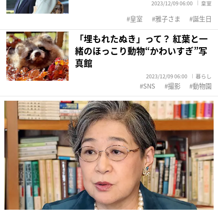
2023/12/09 06:00
皇室
皇室
雅子さま
誕生日
「埋もれたぬき」って？ 紅葉と一
緒のほっこり動物“かわいすぎ”写
真館
2023/12/09 06:00
暮らし
SNS
撮影
動物園