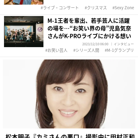
ライブ・コンサート
クリスマス
Sexy Zone
M-1王者を輩出、若手芸人に活躍
の場を…“お笑い界の母”児島気奈
さんがK-PROライブにかける想い
2023/12/10 06:00
インタビュー
お笑い芸人
シリーズ人間
M-1グランプリ
松本明子『カミさんの悪口』撮影中に田村正和