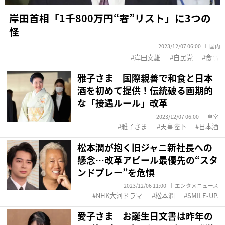
岸田首相「1千800万円“奢”リスト」に3つの
怪
2023/12/07 06:00
国内
岸田文雄
自民党
食事
雅子さま 国際親善で和食と日本
酒を初めて提供！伝統破る画期的
な「接遇ルール」改革
2023/12/07 06:00
皇室
雅子さま
天皇陛下
日本酒
松本潤が抱く旧ジャニ新社長への
懸念…改革アピール最優先の“スタ
ンドプレー”を危惧
2023/12/06 11:00
エンタメニュース
NHK大河ドラマ
松本潤
SMILE-UP.
愛子さま お誕生日文書は昨年の