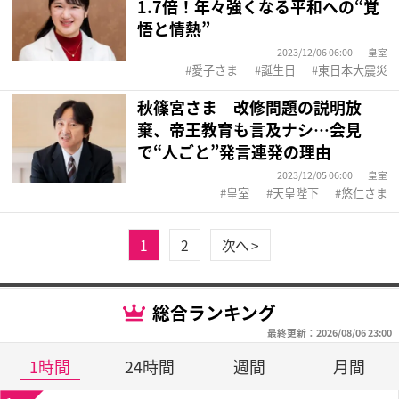
1.7倍！年々強くなる平和への“覚
悟と情熱”
2023/12/06 06:00
皇室
愛子さま
誕生日
東日本大震災
秋篠宮さま 改修問題の説明放
棄、帝王教育も言及ナシ…会見
で“人ごと”発言連発の理由
2023/12/05 06:00
皇室
皇室
天皇陛下
悠仁さま
1
2
次へ >
総合ランキング
最終更新：2026/08/06 23:00
1時間
24時間
週間
月間