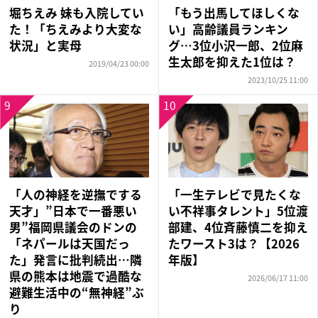
堀ちえみ 妹も入院してい
「もう出馬してほしくな
た！「ちえみより大変な
い」高齢議員ランキン
状況」と実母
グ…3位小沢一郎、2位麻
生太郎を抑えた1位は？
2019/04/23 00:00
2023/10/25 11:00
9
10
「人の神経を逆撫でする
「一生テレビで見たくな
天才」”日本で一番悪い
い不祥事タレント」5位渡
男”福岡県議会のドンの
部建、4位斉藤慎二を抑え
「ネパールは天国だっ
たワースト3は？【2026
た」発言に批判続出…隣
年版】
県の熊本は地震で過酷な
2026/06/17 11:00
避難生活中の“無神経”ぶ
り