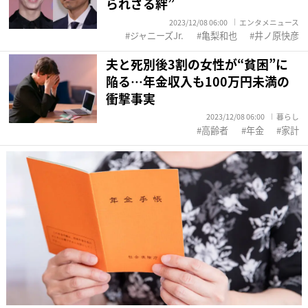
られざる絆”
2023/12/08 06:00
エンタメニュース
ジャニーズJr.
亀梨和也
井ノ原快彦
夫と死別後3割の女性が“貧困”に
陥る…年金収入も100万円未満の
衝撃事実
2023/12/08 06:00
暮らし
高齢者
年金
家計