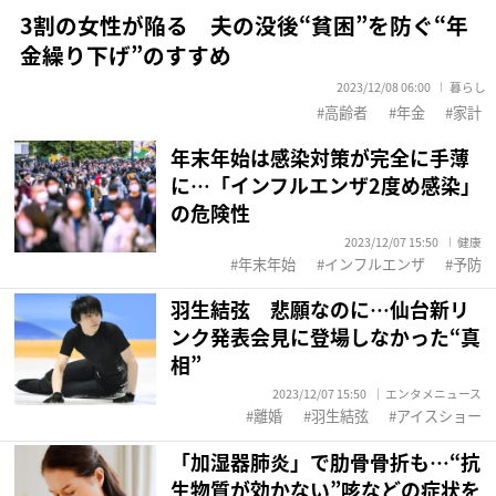
3割の女性が陥る 夫の没後“貧困”を防ぐ“年
金繰り下げ”のすすめ
2023/12/08 06:00
暮らし
高齢者
年金
家計
年末年始は感染対策が完全に手薄
に…「インフルエンザ2度め感染」
の危険性
2023/12/07 15:50
健康
年末年始
インフルエンザ
予防
羽生結弦 悲願なのに…仙台新リ
ンク発表会見に登場しなかった“真
相”
2023/12/07 15:50
エンタメニュース
離婚
羽生結弦
アイスショー
「加湿器肺炎」で肋骨骨折も…“抗
生物質が効かない”咳などの症状を