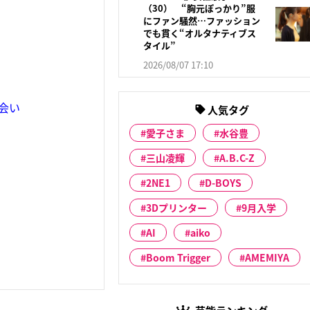
（30） “胸元ぽっかり”服
にファン騒然…ファッション
でも貫く“オルタナティブス
タイル”
2026/08/07 17:10
会い
人気タグ
愛子さま
水谷豊
三山凌輝
A.B.C-Z
2NE1
D-BOYS
3Dプリンター
9月入学
AI
aiko
Boom Trigger
AMEMIYA