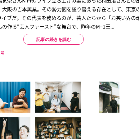
気奈さんK-PROライブ立ち上げの裏にあった村田渚さんとの
、大阪の吉本興業。その勢力図を塗り替える存在として、東京
」ライブだ。その代表を務めるのが、芸人たちから「お笑い界の
作る“芸人ファースト”な舞台で、昨年のM−1王...
記事の続きを読む
日号