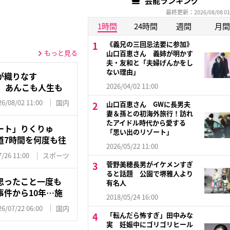
芸能ランキング
最終更新：2026/08/08 01
1時間
24時間
週間
月間
《義兄の三回忌法要に参加》
もっと見る
山口百恵さん 義姉が明かす
夫・友和と「夫婦げんかをし
ない理由」
が織りなす
 あんこも人生も
2026/04/02 11:00
26/08/02 11:00
国内
山口百恵さん GWに長男夫
妻＆孫との初海外旅行！訪れ
たアイドル時代から愛する
ート」りくりゅ
「思い出のリゾート」
道7時間を何度も往
2026/05/22 11:00
/26 11:00
スポーツ
菅野美穂長男がイケメンすぎ
ると話題 公園で堺雅人より
思ったこと一度も
有名人
件から10年…施
2018/05/24 16:00
26/07/22 06:00
国内
「転んだら怖すぎ」田中みな
実 妊娠中にゴリゴリヒール