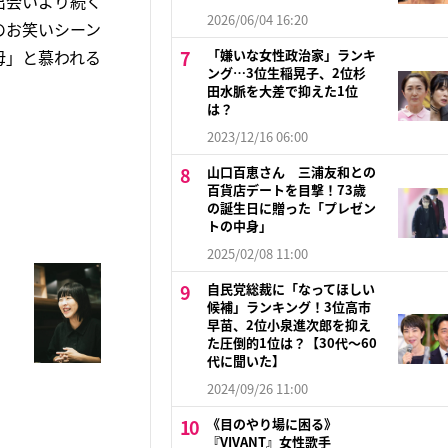
出会いより続く
2026/06/04 16:20
のお笑いシーン
母」と慕われる
「嫌いな女性政治家」ランキ
ング…3位生稲晃子、2位杉
田水脈を大差で抑えた1位
は？
2023/12/16 06:00
山口百恵さん 三浦友和との
百貨店デートを目撃！73歳
の誕生日に贈った「プレゼン
トの中身」
2025/02/08 11:00
自民党総裁に「なってほしい
候補」ランキング！3位高市
早苗、2位小泉進次郎を抑え
た圧倒的1位は？【30代〜60
代に聞いた】
2024/09/26 11:00
《目のやり場に困る》
『VIVANT』女性歌手