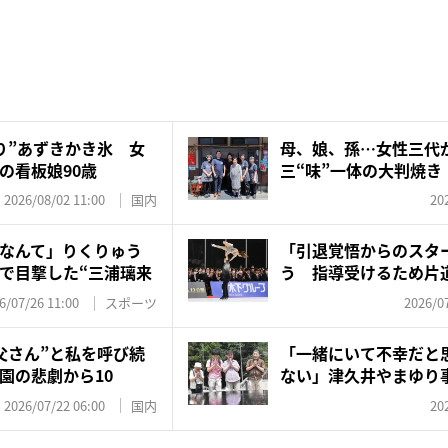
り”あずきかき氷 女
母、娘、孫…女性三代
の看板娘90歳
三“味”一体の大判焼き
決め手は...
2026/08/02 11:00
国内
20
なんて」りくりゅう
「引退覚悟からのスタ
で目撃した“三浦璃来
う 指導受けるため片
復、...
6/07/26 11:00
スポーツ
2026/07
父さん”と私を呼び続
「一緒にいて不幸だと
園の悲劇から10
ない」津久井やまゆり事
設...
2026/07/22 06:00
国内
20