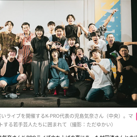
いライブを開催するK-PRO代表の児島気奈さん（中央）。マ
トする若手芸人たちに囲まれて（撮影：ただゆかい）