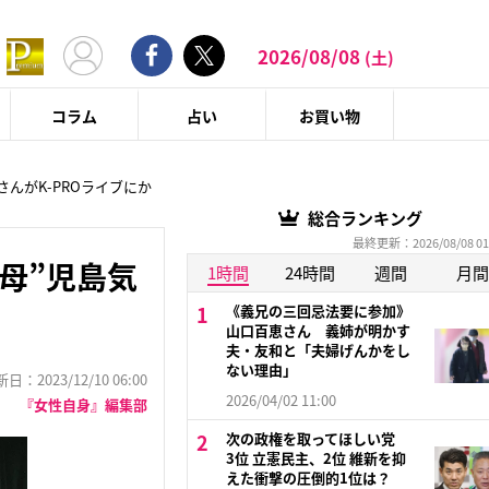
2026/08/08
(土)
コラム
占い
お買い物
さんがK-PROライブにか
総合ランキング
最終更新：2026/08/08 01
母”児島気
1時間
24時間
週間
月間
《義兄の三回忌法要に参加》
山口百恵さん 義姉が明かす
夫・友和と「夫婦げんかをし
ない理由」
：2023/12/10 06:00
2026/04/02 11:00
『女性自身』編集部
次の政権を取ってほしい党
3位 立憲民主、2位 維新を抑
えた衝撃の圧倒的1位は？