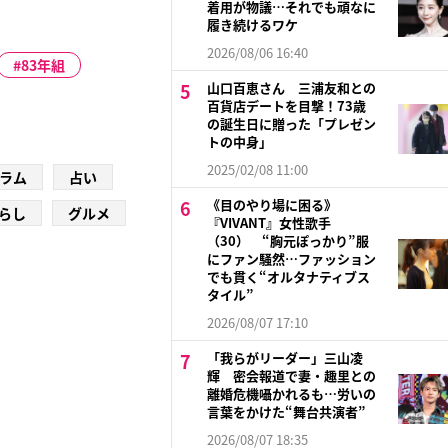
着用が物議…それでも頑なに
履き続けるワケ
2026/08/06 16:40
83年組
山口百恵さん 三浦友和との
百貨店デートを目撃！73歳
の誕生日に贈った「プレゼン
トの中身」
2025/02/08 11:00
ラム
占い
《目のやり場に困る》
らし
グルメ
『VIVANT』女性歌手
（30） “胸元ぽっかり”服
にファン騒然…ファッション
でも貫く“オルタナティブス
タイル”
2026/08/07 17:10
「我らがリーダー」三山凌
輝 密会報道で妻・趣里との
離婚危機囁かれるも…労いの
言葉をかけた“舞台共演者”
2026/08/07 18:35