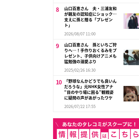
山口百恵さん 夫・三浦友和
が親友の認知症にショック…
支えに孫と贈る「プレゼン
ト」
2026/08/07 11:00
山口百恵さん 孫といちご狩
りへ…！手作りおくるみをプ
レゼント、子供向けアニメも
猛勉強の溺愛ぶり
2025/02/26 16:30
「野球なんかどうでも良いん
だろうな」元NHK女性アナ
“目のやり場に困る”観戦姿
に疑問の声があがったワケ
2026/07/22 17:55