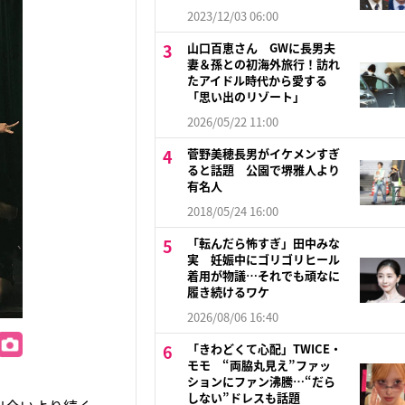
2023/12/03 06:00
山口百恵さん GWに長男夫
妻＆孫との初海外旅行！訪れ
たアイドル時代から愛する
「思い出のリゾート」
2026/05/22 11:00
菅野美穂長男がイケメンすぎ
ると話題 公園で堺雅人より
有名人
2018/05/24 16:00
「転んだら怖すぎ」田中みな
実 妊娠中にゴリゴリヒール
着用が物議…それでも頑なに
履き続けるワケ
2026/08/06 16:40
「きわどくて心配」TWICE・
モモ “両脇丸見え”ファッ
ションにファン沸騰…“だら
しない”ドレスも話題