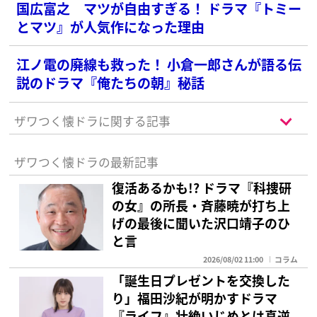
国広富之 マツが自由すぎる！ ドラマ『トミー
とマツ』が人気作になった理由
江ノ電の廃線も救った！ 小倉一郎さんが語る伝
説のドラマ『俺たちの朝』秘話
ザワつく懐ドラに関する記事
ザワつく懐ドラの最新記事
復活あるかも!? ドラマ『科捜研
の女』の所長・斉藤暁が打ち上
げの最後に聞いた沢口靖子のひ
と言
2026/08/02 11:00
コラム
「誕生日プレゼントを交換した
り」福田沙紀が明かすドラマ
『ライフ』壮絶いじめとは真逆