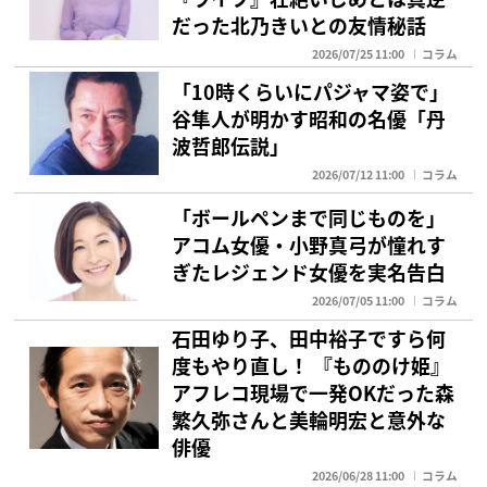
だった北乃きいとの友情秘話
2026/07/25 11:00
コラム
「10時くらいにパジャマ姿で」
谷隼人が明かす昭和の名優「丹
波哲郎伝説」
2026/07/12 11:00
コラム
「ボールペンまで同じものを」
アコム女優・小野真弓が憧れす
ぎたレジェンド女優を実名告白
2026/07/05 11:00
コラム
石田ゆり子、田中裕子ですら何
度もやり直し！ 『もののけ姫』
アフレコ現場で一発OKだった森
繁久弥さんと美輪明宏と意外な
俳優
2026/06/28 11:00
コラム