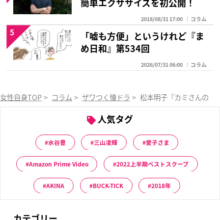
簡単エクササイズを初公開！
2018/08/31 17:00
コラム
5
「嘘も方便」というけれど『ま
め日和』第534回
2026/07/31 06:00
コラム
女性自身TOP
>
コラム
>
ザワつく懐ドラ
>
松本明子『カミさんの悪
人気タグ
水谷豊
三山凌輝
愛子さま
Amazon Prime Video
2022上半期ベストスクープ
AKINA
BUCK-TICK
2018年
カテゴリー