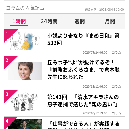
コラムの人気記事
最終更新：2026/08/08 10:00
1時間
24時間
週間
月間
1
小説より奇なり『まめ日和』第
533回
2026/07/24 06:00
コラム
2
丘みつ子“よ”が抜けてるぞ！
『前略おふくろさま』で倉本聰
先生に怒られた
2023/11/12 06:00
コラム
3
第143回 「清水アキラさんの
息子逮捕で感じた“親の思い”」
2017/10/17 19:00
コラム
4
「仕事ができる人」が実践する