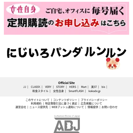
Official Site
JJ
CLASSY.
VERY
STORY
HERS
Mart
美ST
bis
和食スタイル
女性自身
SmartFLASH
kokode.jp
このサイトについて
コンテンツポリシー
プライバシーポリシー
利用規約
特定商取引法に基づく表記
広告掲載について
運営会社
ニュース提供先
WEBプッシュ通知について
情報提供
お問い合わせ