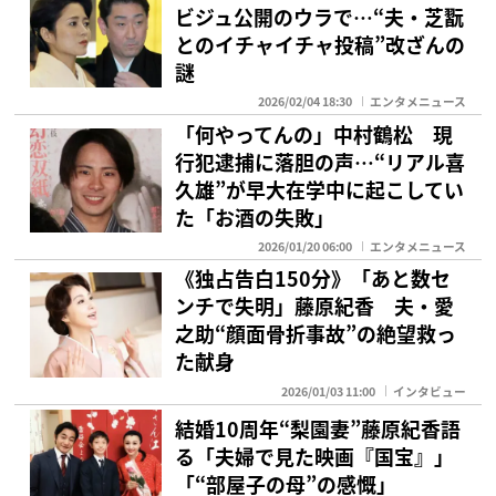
ビジュ公開のウラで…“夫・芝翫
とのイチャイチャ投稿”改ざんの
謎
2026/02/04 18:30
エンタメニュース
「何やってんの」中村鶴松 現
行犯逮捕に落胆の声…“リアル喜
久雄”が早大在学中に起こしてい
た「お酒の失敗」
2026/01/20 06:00
エンタメニュース
《独占告白150分》「あと数セ
ンチで失明」藤原紀香 夫・愛
之助“顔面骨折事故”の絶望救っ
た献身
2026/01/03 11:00
インタビュー
結婚10周年“梨園妻”藤原紀香語
る「夫婦で見た映画『国宝』」
「“部屋子の母”の感慨」