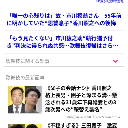
PR(森永乳業株式会社)
「唯一の心残りは」故・市川猿翁さん 55年前
に明かしていた“恩讐息子”香川照之への後悔
「もう見たくない」市川猿之助“執行猶予付
き”判決に得られぬ共感…歌舞伎復帰はさらな
るいばらの道へ
歌舞伎に関する記事
歌舞伎の最新記事
《父子の会話ナシ》香川照之
格上長男・團子と深まる溝…懸
念される31歳年下再婚妻との3
歳次男への“鞍替え襲名”
2026/05/12 11:00
エンタメニュース
《不穏すぎる》三田寛子 激変