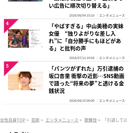
い広告に順次切り替える」
2026/08/04 15:10
エンタメニュース
4
「やばすぎる」中山美穂の実妹
女優 “独りよがりな差し入
れ”に「自分勝手にもほどがあ
る」と批判の声
2024/07/12 19:58
エンタメニュース
5
「パンツがずれた」万引逮捕の
坂口杏里 衝撃の近影…SNS動画
で語った“将来の夢”と透ける金
銭状況
2026/04/15 06:00
エンタメニュース
女性自身TOP
>
芸能
>
エンタメニュース
>
歌舞伎
>
「引退してほし