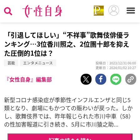
「引退してほしい」“不祥事”歌舞伎俳優ラ
ンキング…3位香川照之、2位團十郎を抑え
た圧倒的1位は？
芸能
エンタメニュース
投稿日：2023/12/31 06:00
更新日：2024/01/02 10:27
『女性自身』編集部
新型コロナ感染症が季節性インフルエンザと同じ5
類となり、劇場にもかつての賑わいが戻った。しか
し、歌舞伎界では、昨年報じられた市川中車（58）
の性加害報道に引き続き、5月に市川猿之助...