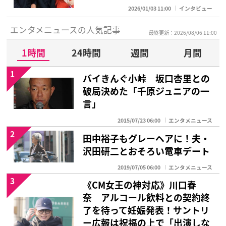
2026/01/03 11:00
インタビュー
エンタメニュースの人気記事
最終更新：2026/08/06 11:00
1時間
24時間
週間
月間
1
バイきんぐ小峠 坂口杏里との
破局決めた「千原ジュニアの一
言」
2015/07/23 06:00
エンタメニュース
2
田中裕子もグレーヘアに！夫・
沢田研二とおそろい電車デート
2019/07/05 06:00
エンタメニュース
3
《CM女王の神対応》川口春
奈 アルコール飲料との契約終
了を待って妊娠発表！サントリ
ー広報は祝福の上で「出演しな