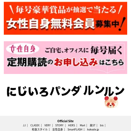
Official Site
JJ
CLASSY.
VERY
STORY
HERS
Mart
美ST
bis
和食スタイル
女性自身
SmartFLASH
kokode.jp