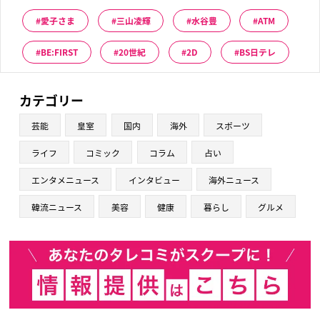
愛子さま
三山凌輝
水谷豊
ATM
BE:FIRST
20世紀
2D
BS日テレ
カテゴリー
芸能
皇室
国内
海外
スポーツ
ライフ
コミック
コラム
占い
エンタメニュース
インタビュー
海外ニュース
韓流ニュース
美容
健康
暮らし
グルメ