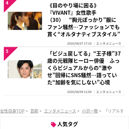
4
《目のやり場に困る》
『VIVANT』女性歌手
（30） “胸元ぽっかり”服に
ファン騒然…ファッションでも
貫く“オルタナティブスタイル”
2026/08/07 17:10
エンタメニュース
5
「ビジュ戻してる」“王子様”37
歳の元戦隊ヒーロー俳優 ふっ
くらビジュアルからの“激や
せ”回帰にSNS騒然…語ってい
た“加齢を気にしない”心境
2026/08/08 11:00
エンタメニュース
女性自身TOP
>
芸能
>
エンタメニュース
>
小沢一敬
>
「リアルすぎ
人気タグ