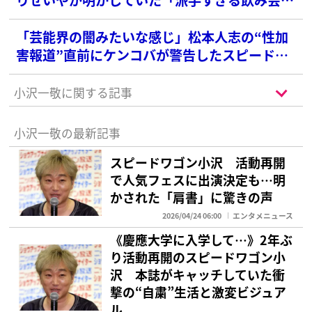
の実態…ケンコバは“芸能界の闇”と警鐘
「芸能界の闇みたいな感じ」松本人志の“性加
害報道”直前にケンコバが警告したスピードワ
ゴン小沢の“危うさ”
小沢一敬に関する記事
小沢一敬の最新記事
スピードワゴン小沢 活動再開
で人気フェスに出演決定も…明
かされた「肩書」に驚きの声
2026/04/24 06:00
エンタメニュース
《慶應大学に入学して…》2年ぶ
り活動再開のスピードワゴン小
沢 本誌がキャッチしていた衝
撃の“自粛”生活と激変ビジュア
ル