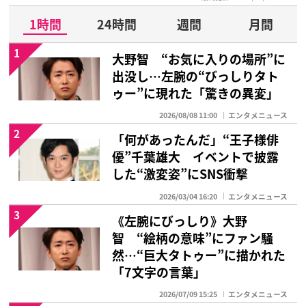
1時間
24時間
週間
月間
1
大野智 “お気に入りの場所”に
出没し…左腕の“びっしりタト
ゥー”に現れた「驚きの異変」
2026/08/08 11:00
エンタメニュース
2
「何があったんだ」“王子様俳
優”千葉雄大 イベントで披露
した“激変姿”にSNS衝撃
2026/03/04 16:20
エンタメニュース
3
《左腕にびっしり》大野
智 “絵柄の意味”にファン騒
然…“巨大タトゥー”に描かれた
「7文字の言葉」
2026/07/09 15:25
エンタメニュース