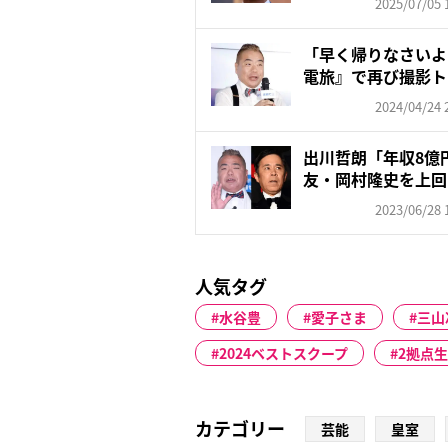
2025/07/05 
「早く帰りなさいよ
電旅』で再び撮影ト
の“...
2024/04/24 
出川哲朗「年収8億
友・岡村隆史を上回
2023/06/28 
人気タグ
水谷豊
愛子さま
三山
2024ベストスクープ
2拠点
カテゴリー
芸能
皇室