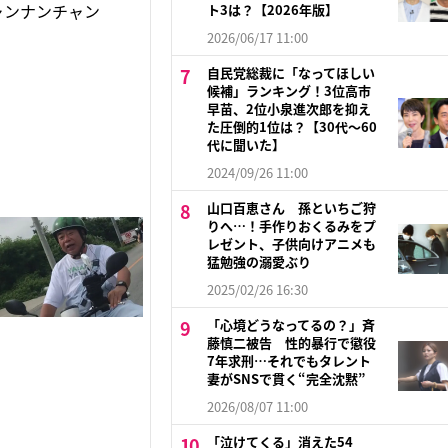
ャンナンチャン
ト3は？【2026年版】
2026/06/17 11:00
自民党総裁に「なってほしい
候補」ランキング！3位高市
早苗、2位小泉進次郎を抑え
た圧倒的1位は？【30代〜60
代に聞いた】
2024/09/26 11:00
山口百恵さん 孫といちご狩
りへ…！手作りおくるみをプ
レゼント、子供向けアニメも
猛勉強の溺愛ぶり
2025/02/26 16:30
「心境どうなってるの？」斉
藤慎二被告 性的暴行で懲役
7年求刑…それでもタレント
妻がSNSで貫く“完全沈黙”
2026/08/07 11:00
「泣けてくる」消えた54