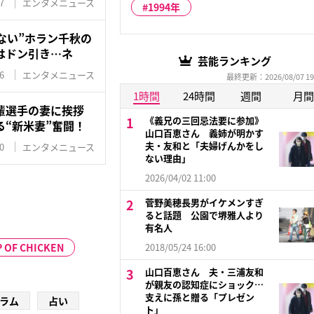
7
エンタメニュース
1994年
ない”ホラン千秋の
はドン引き…ネ
芸能ランキング
6
エンタメニュース
最終更新：2026/08/07 19
1時間
24時間
週間
月間
輩選手の妻に挨拶
《義兄の三回忌法要に参加》
“新米妻”奮闘！
山口百恵さん 義姉が明かす
夫・友和と「夫婦げんかをし
0
エンタメニュース
ない理由」
2026/04/02 11:00
菅野美穂長男がイケメンすぎ
ると話題 公園で堺雅人より
有名人
 OF CHICKEN
2018/05/24 16:00
山口百恵さん 夫・三浦友和
が親友の認知症にショック…
支えに孫と贈る「プレゼン
ラム
占い
ト」