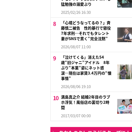
猛勉強の溺愛ぶり
2025/02/26 16:30
「心境どうなってるの？」斉
藤慎二被告 性的暴行で懲役
7年求刑…それでもタレント
妻がSNSで貫く“完全沈黙”
2026/08/07 11:00
「泣けてくる」消えた54
歳“旧ジャニ”アイドル 8年
ぶり“本業”姿にネット感
涙…現在は家賃3.4万円の“懐
事情”
2026/08/06 19:10
満島真之介 結婚2年目のラブ
ホ浮気！風俗店の裏切り2時
間
2017/03/07 00:00