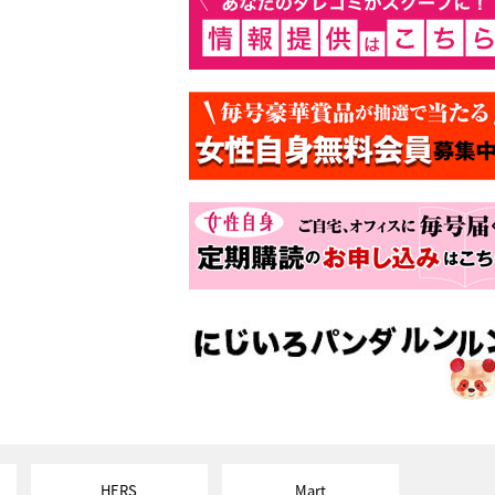
HERS
Mart