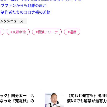
ラブファンからも非難の声が
…制作者たちのコロナ禍の苦悩
ンタメニュース
朗
東野幸治
横浜アリーナ
還暦
ック》国分太一 活
《匂わせ発言も》出川哲朗
なった『充電旅』の
演NGでも解禁が最有力視