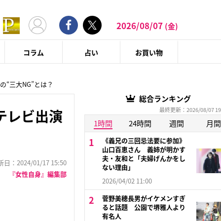
2026/08/07
(金)
コラム
占い
お買い物
“三大NG”とは？
総合ランキング
最終更新：2026/08/07 19
テレビ出演
1時間
24時間
週間
月間
《義兄の三回忌法要に参加》
山口百恵さん 義姉が明かす
夫・友和と「夫婦げんかをし
：2024/01/17 15:50
ない理由」
『女性自身』編集部
2026/04/02 11:00
菅野美穂長男がイケメンすぎ
ると話題 公園で堺雅人より
有名人