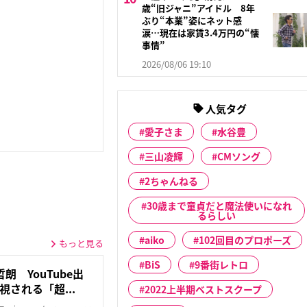
歳“旧ジャニ”アイドル 8年
ぶり“本業”姿にネット感
涙…現在は家賃3.4万円の“懐
事情”
2026/08/06 19:10
人気タグ
愛子さま
水谷豊
三山凌輝
CMソング
2ちゃんねる
30歳まで童貞だと魔法使いになれ
るらしい
aiko
102回目のプロポーズ
もっと見る
BiS
9番街レトロ
 YouTube出
される「超...
2022上半期ベストスクープ