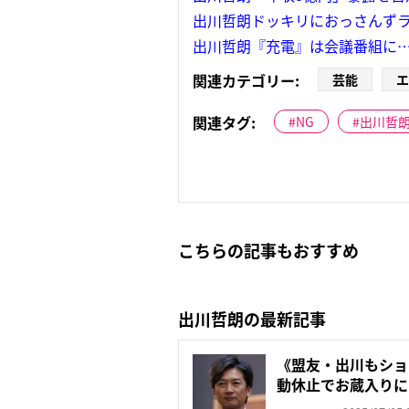
出川哲朗ドッキリにおっさんず
出川哲朗『充電』は会議番組に
関連カテゴリー:
芸能
エ
関連タグ:
NG
出川哲
こちらの記事もおすすめ
出川哲朗の最新記事
《盟友・出川もショ
動休止でお蔵入りに
「番...