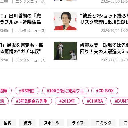
11:00
エンタメニュース
2025/05/30 15:5
！」出川哲朗の『充
“彼氏と2ショット撮ら
ラブルか…近隣住民
リスク管理に出川哲朗
ッ...
20:05
エンタメニュース
2023/10/11 18:0
円」暴露を否定も…親
板野友美 球場では先
る驚愕の“ガチ年収”
回り！夫の大躍進支える
15:50
エンタメニュース
2021/12/27 06:0
凌輝
BS朝日
100日後に死ぬワニ
CD-BOX
生活
3年B組金八先生
2019年
CHARA
BUMP
国内
海外
スポーツ
ライフ
コミック
コ