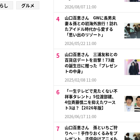
らし
グルメ
2026/08/07 11:00
山口百恵さん GWに長男夫
妻＆孫との初海外旅行！訪れ
たアイドル時代から愛する
「思い出のリゾート」
2026/05/22 11:00
山口百恵さん 三浦友和との
百貨店デートを目撃！73歳
の誕生日に贈った「プレゼン
トの中身」
2025/02/08 11:00
「一生テレビで見たくない不
祥事タレント」5位渡部建、
4位斉藤慎二を抑えたワース
ト3は？【2026年版】
2026/06/17 11:00
山口百恵さん 孫といちご狩
りへ…！手作りおくるみをプ
レゼント、子供向けアニメも