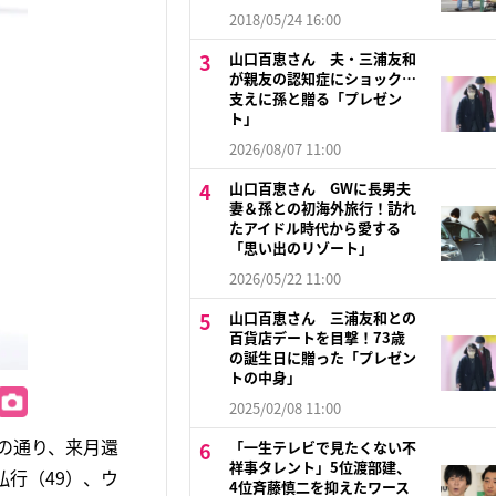
2018/05/24 16:00
山口百恵さん 夫・三浦友和
が親友の認知症にショック…
支えに孫と贈る「プレゼン
ト」
2026/08/07 11:00
山口百恵さん GWに長男夫
妻＆孫との初海外旅行！訪れ
たアイドル時代から愛する
「思い出のリゾート」
2026/05/22 11:00
山口百恵さん 三浦友和との
百貨店デートを目撃！73歳
の誕生日に贈った「プレゼン
トの中身」
2025/02/08 11:00
名の通り、来月還
「一生テレビで見たくない不
祥事タレント」5位渡部建、
弘行（49）、ウ
4位斉藤慎二を抑えたワース