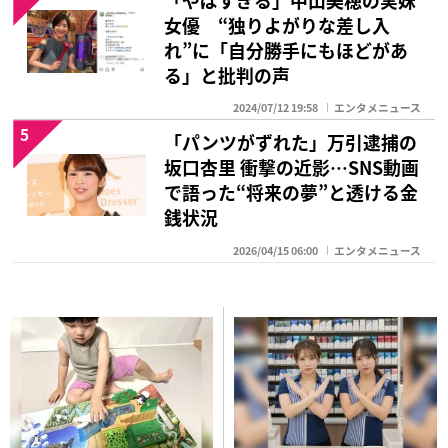
女優 “独りよがりな差し入
れ”に「自分勝手にもほどがあ
る」と批判の声
2024/07/12 19:58
エンタメニュース
5
「パンツがずれた」万引逮捕の
坂口杏里 衝撃の近影…SNS動画
で語った“将来の夢”と透ける金
銭状況
2026/04/15 06:00
エンタメニュース