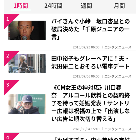
1時間
24時間
週間
月間
1
バイきんぐ小峠 坂口杏里との
破局決めた「千原ジュニアの一
言」
2015/07/23 06:00
エンタメニュース
2
田中裕子もグレーヘアに！夫・
沢田研二とおそろい電車デート
2019/07/05 06:00
エンタメニュース
3
《CM女王の神対応》川口春
奈 アルコール飲料との契約終
了を待って妊娠発表！サントリ
ー広報は祝福の上で「出演しな
い広告に順次切り替える」
2026/08/04 15:10
エンタメニュース
4
「やばすぎる」中山美穂の実妹