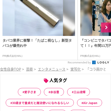
タバコ業界に衝撃！「たばこ税なし」新型タ
『コンビニでタバ
バコが爆売れ中
て！！』年間11万
PR(株式会社HAL)
PR(株式会社HAL)
Recommended by
女性自身TOP
>
芸能
>
エンタメニュース
>
実写化
>
「コラ画かと思
人気タグ
愛子さま
水谷豊
三山凌輝
30歳まで童貞だと魔法使いになれるらしい
Air Japan