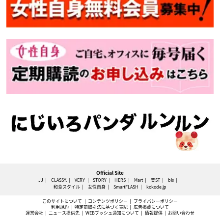
Official Site
JJ
CLASSY.
VERY
STORY
HERS
Mart
美ST
bis
和食スタイル
女性自身
SmartFLASH
kokode.jp
このサイトについて
コンテンツポリシー
プライバシーポリシー
利用規約
特定商取引法に基づく表記
広告掲載について
運営会社
ニュース提供先
WEBプッシュ通知について
情報提供
お問い合わせ