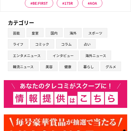
BE:FIRST
175R
AOA
カテゴリー
芸能
皇室
国内
海外
スポーツ
ライフ
コミック
コラム
占い
エンタメニュース
インタビュー
海外ニュース
韓流ニュース
美容
健康
暮らし
グルメ