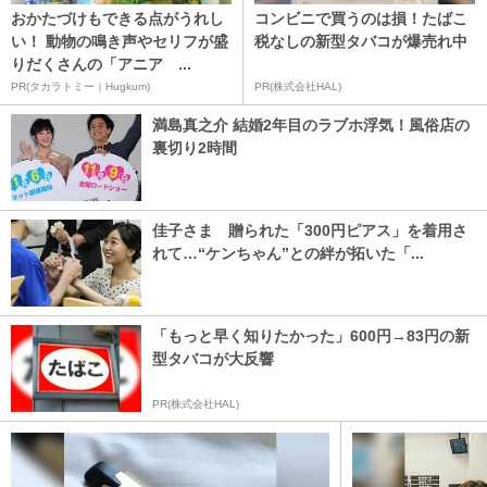
おかたづけもできる点がうれし
コンビニで買うのは損！たばこ
い！ 動物の鳴き声やセリフが盛
税なしの新型タバコが爆売れ中
りだくさんの「アニア ...
PR(タカラトミー｜Hugkum)
PR(株式会社HAL)
満島真之介 結婚2年目のラブホ浮気！風俗店の
裏切り2時間
佳子さま 贈られた「300円ピアス」を着用さ
れて…“ケンちゃん”との絆が拓いた「...
「もっと早く知りたかった」600円→83円の新
型タバコが大反響
PR(株式会社HAL)