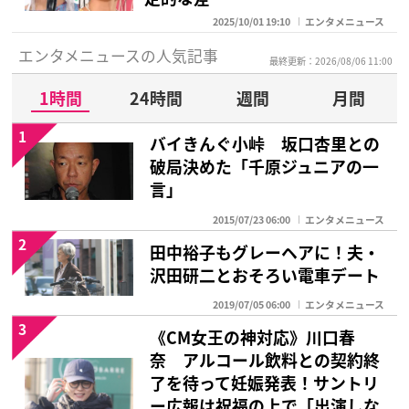
2025/10/01 19:10
エンタメニュース
エンタメニュースの人気記事
最終更新：2026/08/06 11:00
1時間
24時間
週間
月間
1
バイきんぐ小峠 坂口杏里との
破局決めた「千原ジュニアの一
言」
2015/07/23 06:00
エンタメニュース
2
田中裕子もグレーヘアに！夫・
沢田研二とおそろい電車デート
2019/07/05 06:00
エンタメニュース
3
《CM女王の神対応》川口春
奈 アルコール飲料との契約終
了を待って妊娠発表！サントリ
ー広報は祝福の上で「出演しな