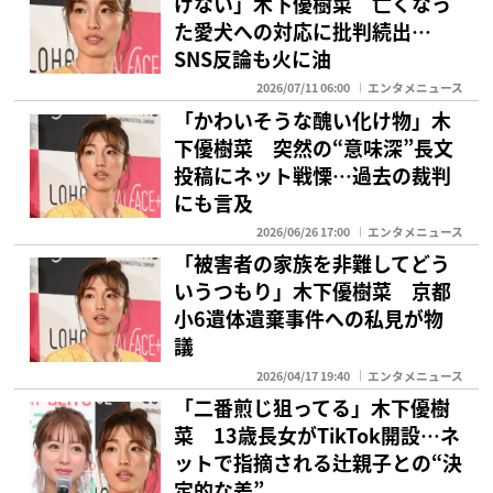
けない」木下優樹菜 亡くなっ
た愛犬への対応に批判続出…
SNS反論も火に油
2026/07/11 06:00
エンタメニュース
「かわいそうな醜い化け物」木
下優樹菜 突然の“意味深”長文
投稿にネット戦慄…過去の裁判
にも言及
2026/06/26 17:00
エンタメニュース
「被害者の家族を非難してどう
いうつもり」木下優樹菜 京都
小6遺体遺棄事件への私見が物
議
2026/04/17 19:40
エンタメニュース
「二番煎じ狙ってる」木下優樹
菜 13歳長女がTikTok開設…ネ
ットで指摘される辻親子との“決
定的な差”