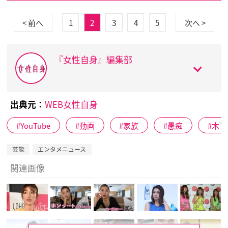
1
2
3
4
5
< 前へ
次へ >
『女性自身』編集部
出典元：
WEB女性自身
YouTube
動画
家族
愚痴
木下
芸能
エンタメニュース
関連画像