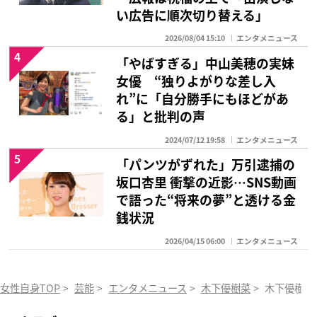
い広告に順次切り替える」
2026/08/04 15:10
エンタメニュース
4
「やばすぎる」中山美穂の実妹
女優 “独りよがりな差し入
れ”に「自分勝手にもほどがあ
る」と批判の声
2024/07/12 19:58
エンタメニュース
5
「パンツがずれた」万引逮捕の
坂口杏里 衝撃の近影…SNS動画
で語った“将来の夢”と透ける金
銭状況
2026/04/15 06:00
エンタメニュース
女性自身TOP
>
芸能
>
エンタメニュース
>
木下優樹菜
>
木下優樹菜