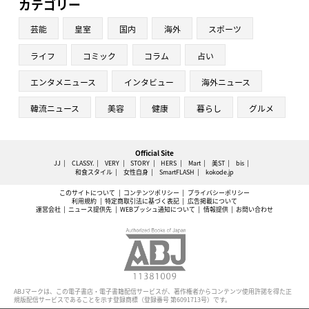
カテゴリー
芸能
皇室
国内
海外
スポーツ
ライフ
コミック
コラム
占い
エンタメニュース
インタビュー
海外ニュース
韓流ニュース
美容
健康
暮らし
グルメ
Official Site
JJ
CLASSY.
VERY
STORY
HERS
Mart
美ST
bis
和食スタイル
女性自身
SmartFLASH
kokode.jp
このサイトについて
コンテンツポリシー
プライバシーポリシー
利用規約
特定商取引法に基づく表記
広告掲載について
運営会社
ニュース提供先
WEBプッシュ通知について
情報提供
お問い合わせ
ABJマークは、この電子書店・電子書籍配信サービスが、著作権者からコンテンツ使用許諾を得た正
規版配信サービスであることを示す登録商標（登録番号 第6091713号）です。