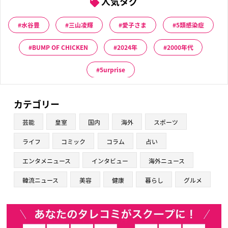
人気タグ
水谷豊
三山凌輝
愛子さま
5類感染症
BUMP OF CHICKEN
2024年
2000年代
5urprise
カテゴリー
芸能
皇室
国内
海外
スポーツ
ライフ
コミック
コラム
占い
エンタメニュース
インタビュー
海外ニュース
韓流ニュース
美容
健康
暮らし
グルメ