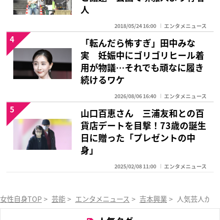
人
2018/05/24 16:00
エンタメニュース
4
「転んだら怖すぎ」田中みな
実 妊娠中にゴリゴリヒール着
用が物議…それでも頑なに履き
続けるワケ
2026/08/06 16:40
エンタメニュース
5
山口百恵さん 三浦友和との百
貨店デートを目撃！73歳の誕生
日に贈った「プレゼントの中
身」
2025/02/08 11:00
エンタメニュース
女性自身TOP
>
芸能
>
エンタメニュース
>
吉本興業
>
人気芸人が「