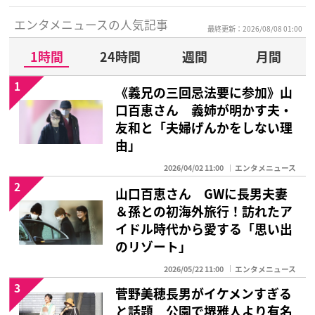
エンタメニュースの人気記事
最終更新：2026/08/08 01:00
1時間
24時間
週間
月間
1
《義兄の三回忌法要に参加》山
口百恵さん 義姉が明かす夫・
友和と「夫婦げんかをしない理
由」
2026/04/02 11:00
エンタメニュース
2
山口百恵さん GWに長男夫妻
＆孫との初海外旅行！訪れたア
イドル時代から愛する「思い出
のリゾート」
2026/05/22 11:00
エンタメニュース
3
菅野美穂長男がイケメンすぎる
と話題 公園で堺雅人より有名