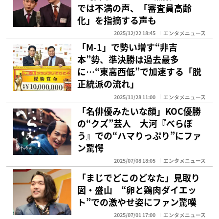
では不満の声、「審査員高齢
化」を指摘する声も
2025/12/22 18:45
エンタメニュース
「M-1」で勢い増す“非吉
本”勢、準決勝は過去最多
に…“東高西低”で加速する「脱
正統派の流れ」
2025/11/28 11:00
エンタメニュース
「名俳優みたいな顔」KOC優勝
の“クズ”芸人 大河『べらぼ
う』での“ハマりっぷり”にファ
ン驚愕
2025/07/08 18:05
エンタメニュース
「まじでどこのどなた」見取り
図・盛山 “卵と鶏肉ダイエッ
ト”での激やせ姿にファン驚嘆
2025/07/01 17:00
エンタメニュース