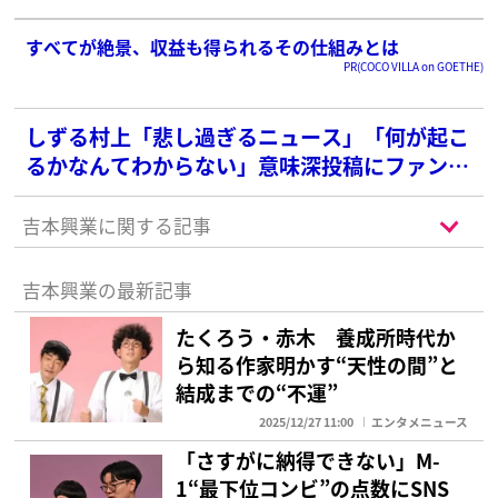
愕回答」
すべてが絶景、収益も得られるその仕組みとは
PR(COCO VILLA on GOETHE)
しずる村上「悲し過ぎるニュース」「何が起こ
るかなんてわからない」意味深投稿にファン不
安
吉本興業に関する記事
吉本興業の最新記事
たくろう・赤木 養成所時代か
ら知る作家明かす“天性の間”と
結成までの“不運”
2025/12/27 11:00
エンタメニュース
「さすがに納得できない」M-
1“最下位コンビ”の点数にSNS