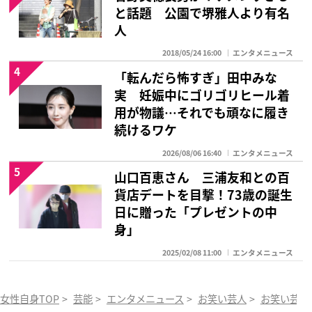
と話題 公園で堺雅人より有名
人
2018/05/24 16:00
エンタメニュース
4
「転んだら怖すぎ」田中みな
実 妊娠中にゴリゴリヒール着
用が物議…それでも頑なに履き
続けるワケ
2026/08/06 16:40
エンタメニュース
5
山口百恵さん 三浦友和との百
貨店デートを目撃！73歳の誕生
日に贈った「プレゼントの中
身」
2025/02/08 11:00
エンタメニュース
女性自身TOP
>
芸能
>
エンタメニュース
>
お笑い芸人
>
お笑い芸人