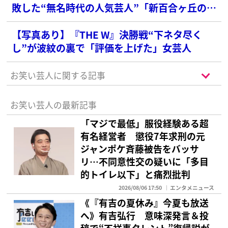
敗した“無名時代の人気芸人”「新百合ヶ丘の天
才」と水野も絶賛
【写真あり】『THE W』決勝戦“下ネタ尽く
し”が波紋の裏で「評価を上げた」女芸人
お笑い芸人に関する記事
お笑い芸人の最新記事
「マジで最低」服役経験ある超
有名経営者 懲役7年求刑の元
ジャンポケ斉藤被告をバッサ
リ…不同意性交の疑いに「多目
的トイレ以下」と痛烈批判
2026/08/06 17:50
エンタメニュース
《『有吉の夏休み』今夏も放送
へ》有吉弘行 意味深発言＆投
稿で“不祥事タレント”復帰説が