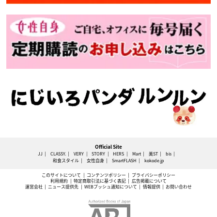
Official Site
JJ
CLASSY.
VERY
STORY
HERS
Mart
美ST
bis
和食スタイル
女性自身
SmartFLASH
kokode.jp
このサイトについて
コンテンツポリシー
プライバシーポリシー
利用規約
特定商取引法に基づく表記
広告掲載について
運営会社
ニュース提供先
WEBプッシュ通知について
情報提供
お問い合わせ