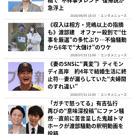
急浮上
2026/08/05 18:15
エンタメニュース
《収入は相方・児嶋以上の指摘
も》渡部建 オファー殺到で“仕
事を厳選”の多忙ぶり…不倫騒動
から6年で“大儲け”のワケ
2026/07/31 11:00
エンタメニュース
《妻のSNSに“異変”》ティモン
ディ高岸 約4年で結婚生活に終
止符…妻が漏らしていた“夫婦間
のすれ違い”
2026/07/31 11:00
エンタメニュース
「ガチで怒ってる」有吉弘行
再びの“意味深投稿”にファン騒
然…直前に苦言呈した鬼越トマ
ホークが渡部騒動の釈明動画を
投稿