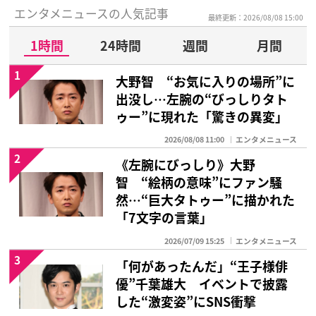
エンタメニュースの人気記事
最終更新：2026/08/08 15:00
1時間
24時間
週間
月間
1
大野智 “お気に入りの場所”に
出没し…左腕の“びっしりタト
ゥー”に現れた「驚きの異変」
2026/08/08 11:00
エンタメニュース
2
《左腕にびっしり》大野
智 “絵柄の意味”にファン騒
然…“巨大タトゥー”に描かれた
「7文字の言葉」
2026/07/09 15:25
エンタメニュース
3
「何があったんだ」“王子様俳
優”千葉雄大 イベントで披露
した“激変姿”にSNS衝撃