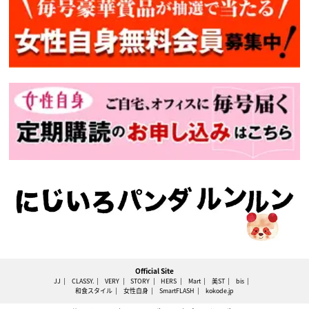
Official Site
JJ
CLASSY.
VERY
STORY
HERS
Mart
美ST
bis
和食スタイル
女性自身
SmartFLASH
kokode.jp