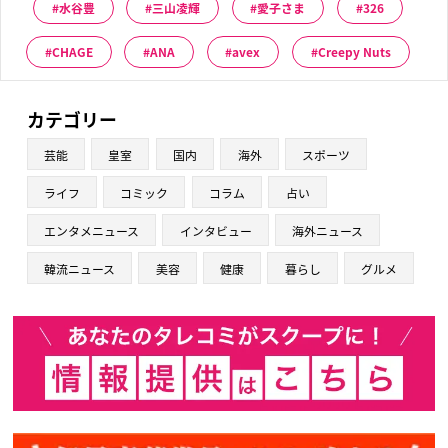
水谷豊
三山凌輝
愛子さま
326
CHAGE
ANA
avex
Creepy Nuts
カテゴリー
芸能
皇室
国内
海外
スポーツ
ライフ
コミック
コラム
占い
エンタメニュース
インタビュー
海外ニュース
韓流ニュース
美容
健康
暮らし
グルメ