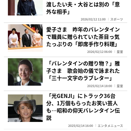
渡したい夫・大谷とは別の「意
外な相手」
2026/02/12 11:00
スポーツ
愛子さま 昨年のバレンタイン
で職員に贈られていた茶目っ気
たっぷりの「即席手作り料理」
2026/02/12 06:00
皇室
「バレンタインの贈り物？」雅
子さま 歌会始の儀で詠まれた
「三十一文字のラブレター」
2025/02/14 18:00
皇室
「光GENJI」にトラック36台
分、1万個もらったお笑い芸人
も…昭和の仰天バレンタイン伝
説
2025/02/14 16:00
エンタメニュース