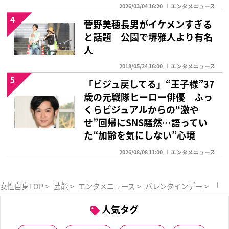
2026/03/04 16:20
エンタメニュース
4
菅野美穂長男がイケメンすぎる
と話題 公園で堺雅人より有名
人
2018/05/24 16:00
エンタメニュース
5
「ビジュ戻してる」“王子様”37
歳の元戦隊ヒーロー俳優 ふっ
くらビジュアルからの“激や
せ”回帰にSNS騒然…語ってい
た“加齢を気にしない”心境
2026/08/08 11:00
エンタメニュース
女性自身TOP
>
芸能
>
エンタメニュース
>
バレンタインデー
>
「全
人気タグ