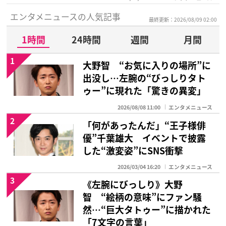
エンタメニュースの人気記事
最終更新：2026/08/09 02:00
1時間
24時間
週間
月間
1
大野智 “お気に入りの場所”に
出没し…左腕の“びっしりタト
ゥー”に現れた「驚きの異変」
2026/08/08 11:00
エンタメニュース
2
「何があったんだ」“王子様俳
優”千葉雄大 イベントで披露
した“激変姿”にSNS衝撃
2026/03/04 16:20
エンタメニュース
3
《左腕にびっしり》大野
智 “絵柄の意味”にファン騒
然…“巨大タトゥー”に描かれた
「7文字の言葉」