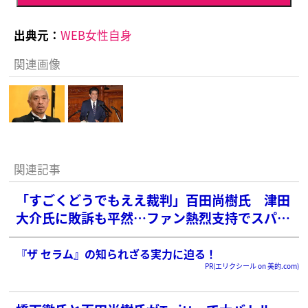
出典元：
WEB女性自身
関連画像
関連記事
「すごくどうでもええ裁判」百田尚樹氏 津田
大介氏に敗訴も平然…ファン熱烈支持でスパチ
ャ13万円ゲット
『ザ セラム』の知られざる実力に迫る！
PR(エリクシール on 美的.com)