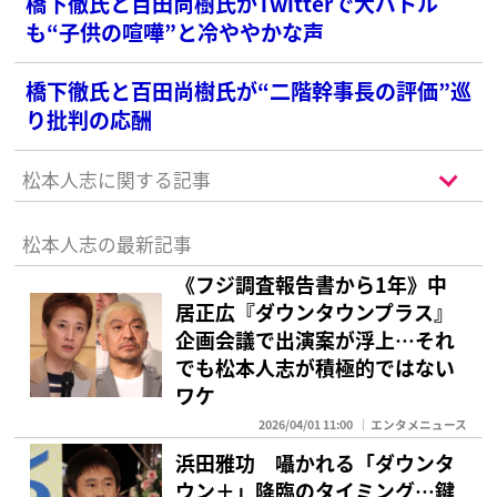
橋下徹氏と百田尚樹氏がTwitterで大バトル
も“子供の喧嘩”と冷ややかな声
橋下徹氏と百田尚樹氏が“二階幹事長の評価”巡
り批判の応酬
松本人志に関する記事
松本人志の最新記事
《フジ調査報告書から1年》中
居正広『ダウンタウンプラス』
企画会議で出演案が浮上…それ
でも松本人志が積極的ではない
ワケ
2026/04/01 11:00
エンタメニュース
浜田雅功 囁かれる「ダウンタ
ウン＋」降臨のタイミング…鍵