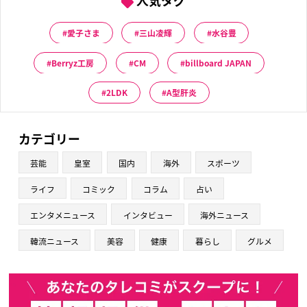
愛子さま
三山凌輝
水谷豊
Berryz工房
CM
billboard JAPAN
2LDK
A型肝炎
カテゴリー
芸能
皇室
国内
海外
スポーツ
ライフ
コミック
コラム
占い
エンタメニュース
インタビュー
海外ニュース
韓流ニュース
美容
健康
暮らし
グルメ