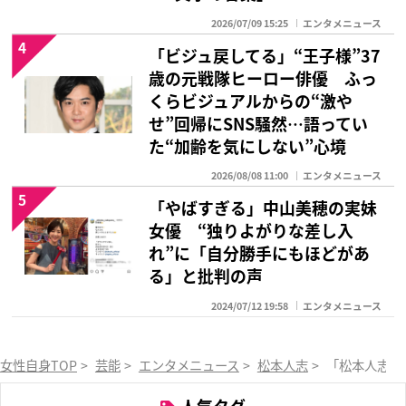
2026/07/09 15:25
エンタメニュース
4
「ビジュ戻してる」“王子様”37
歳の元戦隊ヒーロー俳優 ふっ
くらビジュアルからの“激や
せ”回帰にSNS騒然…語ってい
た“加齢を気にしない”心境
2026/08/08 11:00
エンタメニュース
5
「やばすぎる」中山美穂の実妹
女優 “独りよがりな差し入
れ”に「自分勝手にもほどがあ
る」と批判の声
2024/07/12 19:58
エンタメニュース
女性自身TOP
>
芸能
>
エンタメニュース
>
松本人志
>
「松本人志の
人気タグ