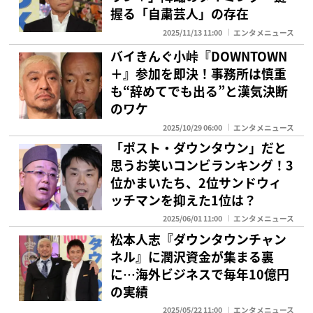
握る「自粛芸人」の存在
2025/11/13 11:00
エンタメニュース
バイきんぐ小峠『DOWNTOWN
＋』参加を即決！事務所は慎重
も“辞めてでも出る”と漢気決断
のワケ
2025/10/29 06:00
エンタメニュース
「ポスト・ダウンタウン」だと
思うお笑いコンビランキング！3
位かまいたち、2位サンドウィ
ッチマンを抑えた1位は？
2025/06/01 11:00
エンタメニュース
松本人志『ダウンタウンチャン
ネル』に潤沢資金が集まる裏
に…海外ビジネスで毎年10億円
の実績
2025/05/22 11:00
エンタメニュース