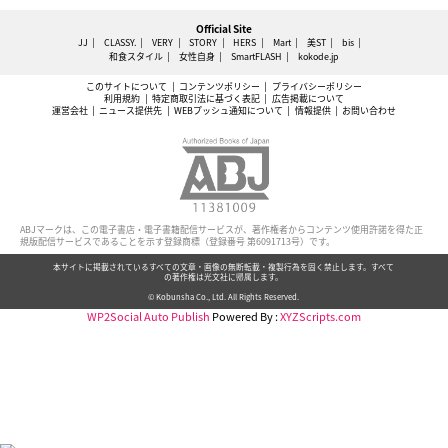
Official Site
JJ
CLASSY.
VERY
STORY
HERS
Mart
美ST
bis
和食スタイル
女性自身
SmartFLASH
kokode.jp
このサイトについて
コンテンツポリシー
プライバシーポリシー
利用規約
特定商取引法に基づく表記
広告掲載について
運営会社
ニュース提供先
WEBプッシュ通知について
情報提供
お問い合わせ
ABJマークは、この電子書店・電子書籍配信サービスが、著作権者からコンテンツ使用許諾を得た正
規版配信サービスであることを示す登録商標（登録番号 第6091713号）です。
本サイトに掲載されているすべての文章・画像の無断転載・複製行為を固く禁止します。すべて
の著作権は光文社に帰属します。
© Kobunsha Co., Ltd. All Rights Reserved.
WP2Social Auto Publish
Powered By :
XYZScripts.com