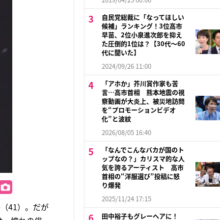
自民党総裁に「なってほしい
候補」ランキング！3位高市
早苗、2位小泉進次郎を抑え
た圧倒的1位は？【30代〜60
代に聞いた】
2024/09/26 11:00
「アホか」芥川賞作家も苦
言…高市首相 熊本地震の視
察動画が大炎上、被災地訪問
を“プロモーションビデオ
化”と波紋
2026/08/05 16:40
「なんでこんなバカが国のト
ップなの？」カリスマ的な人
気を誇るアーティスト 高市
首相の“洋服選び”投稿に怒
り爆発
2025/11/24 17:15
（41）。だが
田中裕子もグレーヘアに！