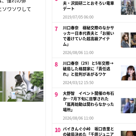
は、憧れの俳
夫・沢田研二とおそろい電車
とソワソワして
デート
2019/07/05 06:00
川口春奈 極秘交際のなかサ
ッカー日本代表夫と「お揃い
で着けていた超高級アイテ
ム」
2026/08/06 11:00
川口春奈（29）と5年交際→
破局した格闘家に「責任逃
れ」と批判があがるワケ
2024/03/12 15:50
大野智 イベント開催の布石
か…7月下旬に目撃された
「嵐再始動は関わらなかった
場所」
2026/08/06 11:00
バイきんぐ小峠 坂口杏里と
の破局決めた「千原ジュニア