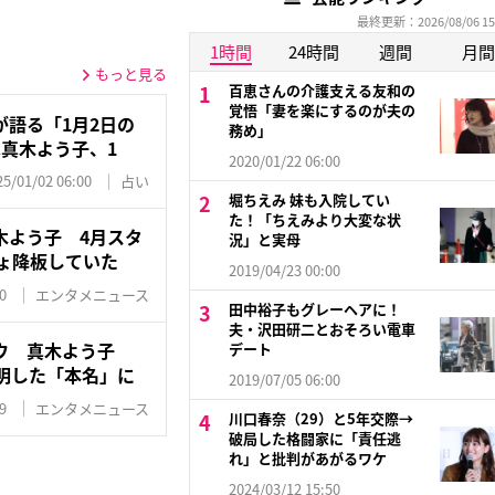
最終更新：2026/08/06 15
1時間
24時間
週間
月間
もっと見る
百恵さんの介護支える友和の
覚悟「妻を楽にするのが夫の
語る「1月2日の
務め」
真木よう子、1
2020/01/22 06:00
25/01/02 06:00
占い
堀ちえみ 妹も入院してい
た！「ちえみより大変な状
木よう子 4月スタ
況」と実母
ょ降板していた
2019/04/23 00:00
0
エンタメニュース
田中裕子もグレーヘアに！
夫・沢田研二とおそろい電車
ウ 真木よう子
デート
明した「本名」に
2019/07/05 06:00
9
エンタメニュース
川口春奈（29）と5年交際→
破局した格闘家に「責任逃
れ」と批判があがるワケ
2024/03/12 15:50