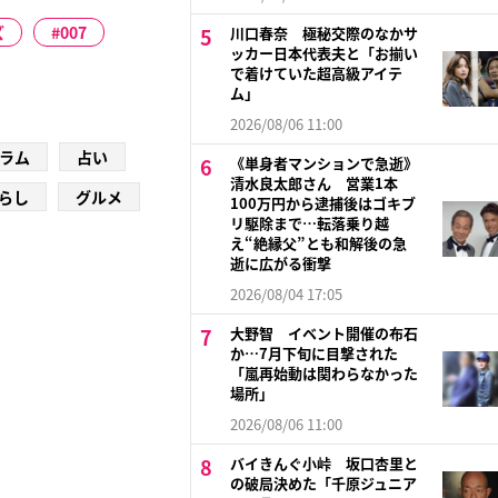
ズ
007
川口春奈 極秘交際のなかサ
ッカー日本代表夫と「お揃い
で着けていた超高級アイテ
ム」
2026/08/06 11:00
ラム
占い
《単身者マンションで急逝》
清水良太郎さん 営業1本
らし
グルメ
100万円から逮捕後はゴキブ
リ駆除まで…転落乗り越
え“絶縁父”とも和解後の急
逝に広がる衝撃
2026/08/04 17:05
大野智 イベント開催の布石
か…7月下旬に目撃された
「嵐再始動は関わらなかった
場所」
2026/08/06 11:00
バイきんぐ小峠 坂口杏里と
の破局決めた「千原ジュニア