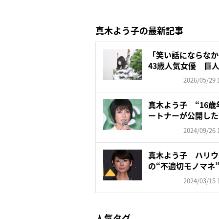
真木よう子の最新記事
「笑い話にならなか
43歳人気女優 巨
騒...
2026/05/29 
真木よう子 “16
ートナーが公開した
真...
2024/09/26 
真木よう子 ハリウ
の“不適切モノマネ
バズ...
2024/03/15 
人気タグ