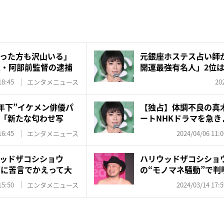
った方も沢山いる」
元銀座ホステス占い師が
人・阿部前監督の逮捕
開運最強有名人」2位は
位...
18:45
エンタメニュース
20
歳年下”イケメン俳優パ
【独占】体調不良の真
「新たな匂わせ写
ートNHKドラマを急き
16:45
エンタメニュース
2024/04/06 11:0
ッドザコシショウ
ハリウッドザコシショ
”に苦言でかえって大
の“モノマネ騒動”で判
ネッ...
15:50
エンタメニュース
2024/03/14 17:5