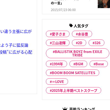
の一言」
2015/07/23 06:00
人気タグ
食い違う主張に広が
愛子さま
水谷豊
三山凌輝
2D
326
木よう子に猛反論
投稿”に広がる心配
BALLISTIK BOYZ from EXILE
TRIBE
1994年
BGM
Bose
BOOM BOOM SATELLITES
＝LOVE
2025年上半期ベストスクープ
芸能ランキング