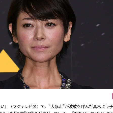
なかい』（フジテレビ系）で、“大暴走”が波紋を呼んだ真木よう子