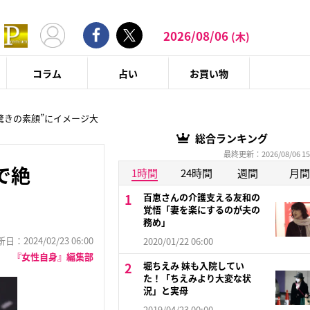
2026/08/06
(木)
コラム
占い
お買い物
驚きの素顔”にイメージ大
総合ランキング
最終更新：2026/08/06 15
で絶
1時間
24時間
週間
月間
百恵さんの介護支える友和の
覚悟「妻を楽にするのが夫の
務め」
：2024/02/23 06:00
2020/01/22 06:00
『女性自身』編集部
堀ちえみ 妹も入院してい
た！「ちえみより大変な状
況」と実母
2019/04/23 00:00