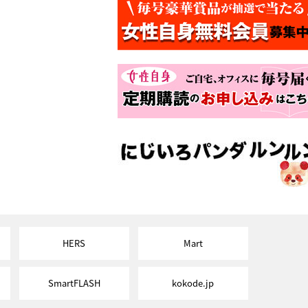
HERS
Mart
SmartFLASH
kokode.jp