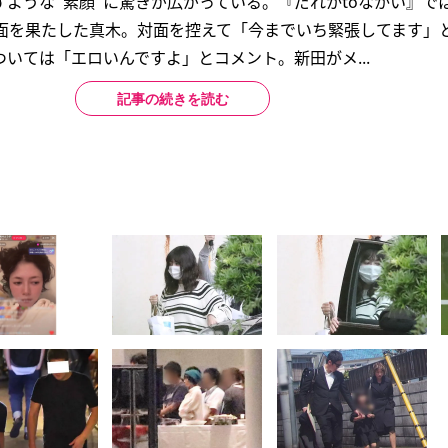
ような“素顔”に驚きが広がっている。『だれかtoなかい』で
対面を果たした真木。対面を控えて「今までいち緊張してます」
いては「エロいんですよ」とコメント。新田がメ...
記事の続きを読む