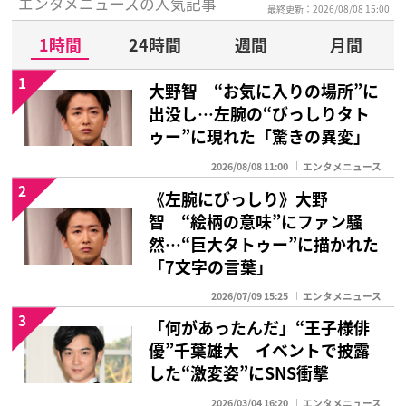
エンタメニュースの人気記事
最終更新：2026/08/08 15:00
1時間
24時間
週間
月間
1
大野智 “お気に入りの場所”に
出没し…左腕の“びっしりタト
ゥー”に現れた「驚きの異変」
2026/08/08 11:00
エンタメニュース
2
《左腕にびっしり》大野
智 “絵柄の意味”にファン騒
然…“巨大タトゥー”に描かれた
「7文字の言葉」
2026/07/09 15:25
エンタメニュース
3
「何があったんだ」“王子様俳
優”千葉雄大 イベントで披露
した“激変姿”にSNS衝撃
2026/03/04 16:20
エンタメニュース