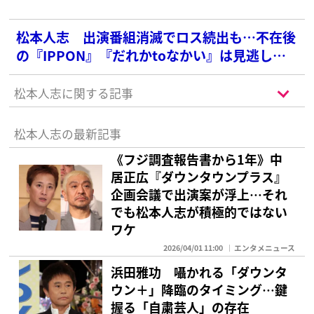
松本人志 出演番組消滅でロス続出も…不在後
の『IPPON』『だれかtoなかい』は見逃し回
数絶好調の皮肉
松本人志に関する記事
松本人志の最新記事
《フジ調査報告書から1年》中
居正広『ダウンタウンプラス』
企画会議で出演案が浮上…それ
でも松本人志が積極的ではない
ワケ
2026/04/01 11:00
エンタメニュース
浜田雅功 囁かれる「ダウンタ
ウン＋」降臨のタイミング…鍵
握る「自粛芸人」の存在