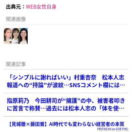
出典元：
WEB女性自身
関連画像
関連記事
「シンプルに謝ればいい」村重杏奈 松本人志
報道への“持論”が波紋…SNSコメント欄には
「何様よ？」「恩を仇で返す」と心ない声
指原莉乃 今田耕司が“擁護”の中、被害者叩き
に苦言で称賛…過去には松本人志の「体を使っ
て」発言にも猛反論
【見城徹×藤田晋】AI時代でも変わらない経営者の本質
PR(FINCHI on GOETHE)