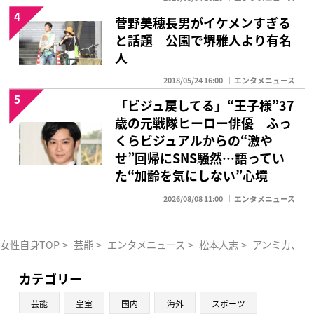
4
菅野美穂長男がイケメンすぎる
と話題 公園で堺雅人より有名
人
2018/05/24 16:00
エンタメニュース
5
「ビジュ戻してる」“王子様”37
歳の元戦隊ヒーロー俳優 ふっ
くらビジュアルからの“激や
せ”回帰にSNS騒然…語ってい
た“加齢を気にしない”心境
2026/08/08 11:00
エンタメニュース
女性自身TOP
>
芸能
>
エンタメニュース
>
松本人志
>
アンミカ、指
カテゴリー
芸能
皇室
国内
海外
スポーツ