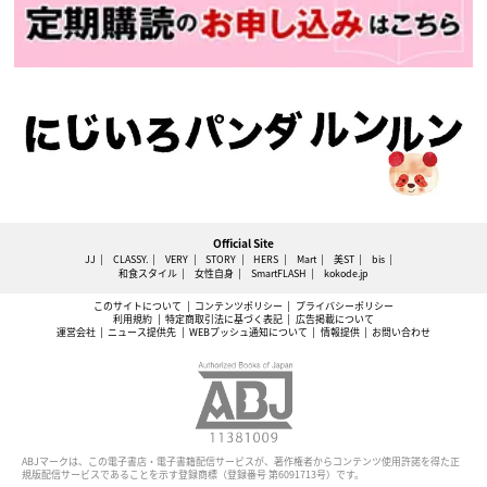
Official Site
JJ
CLASSY.
VERY
STORY
HERS
Mart
美ST
bis
和食スタイル
女性自身
SmartFLASH
kokode.jp
このサイトについて
コンテンツポリシー
プライバシーポリシー
利用規約
特定商取引法に基づく表記
広告掲載について
運営会社
ニュース提供先
WEBプッシュ通知について
情報提供
お問い合わせ
ABJマークは、この電子書店・電子書籍配信サービスが、著作権者からコンテンツ使用許諾を得た正
規版配信サービスであることを示す登録商標（登録番号 第6091713号）です。