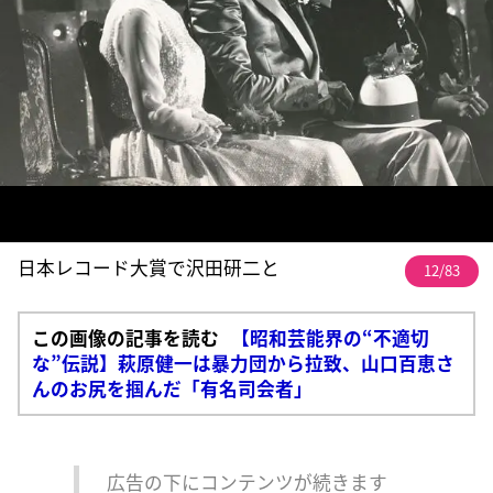
日本レコード大賞で沢田研二と
12/83
この画像の記事を読む
【昭和芸能界の“不適切
な”伝説】萩原健一は暴力団から拉致、山口百恵さ
んのお尻を掴んだ「有名司会者」
広告の下にコンテンツが続きます