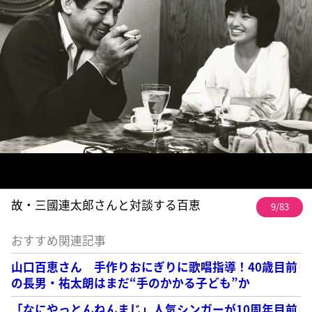
故・三國連太郎さんと対談する百恵
9/83
おすすめ関連記事
山口百恵さん 手作りおにぎりに歌唱指導！40歳目前
の長男・祐太朗はまだ“手のかかる子ども”か
「なにやっとんねんまじ」人気シンガーが10周年目前