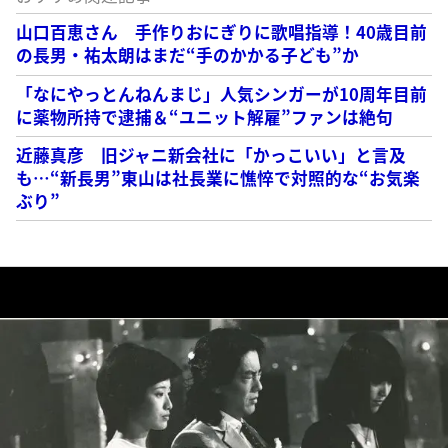
山口百恵さん 手作りおにぎりに歌唱指導！40歳目前
の長男・祐太朗はまだ“手のかかる子ども”か
「なにやっとんねんまじ」人気シンガーが10周年目前
に薬物所持で逮捕＆“ユニット解雇”ファンは絶句
近藤真彦 旧ジャニ新会社に「かっこいい」と言及
も…“新長男”東山は社長業に憔悴で対照的な“お気楽
ぶり”