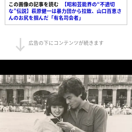
この画像の記事を読む
【昭和芸能界の“不適切
な”伝説】萩原健一は暴力団から拉致、山口百恵さ
んのお尻を掴んだ「有名司会者」
広告の下にコンテンツが続きます