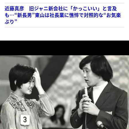
近藤真彦 旧ジャニ新会社に「かっこいい」と言及
も…“新長男”東山は社長業に憔悴で対照的な“お気楽
ぶり”