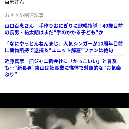
百恵さん
おすすめ関連記事
山口百恵さん 手作りおにぎりに歌唱指導！40歳目前
の長男・祐太朗はまだ“手のかかる子ども”か
「なにやっとんねんまじ」人気シンガーが10周年目前
に薬物所持で逮捕＆“ユニット解雇”ファンは絶句
近藤真彦 旧ジャニ新会社に「かっこいい」と言及
も…“新長男”東山は社長業に憔悴で対照的な“お気楽
ぶり”