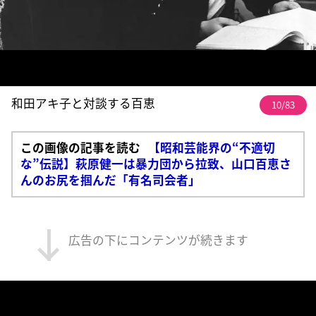
和田アキ子と対談する百恵
10/83
この画像の記事を読む
【昭和芸能界の“不適切
な”伝説】萩原健一は暴力団から拉致、山口百恵さ
んのお尻を掴んだ「有名司会者」
広告の下にコンテンツが続きます