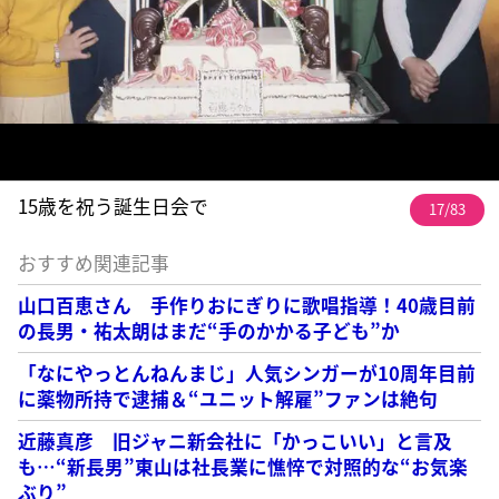
15歳を祝う誕生日会で
17/83
おすすめ関連記事
山口百恵さん 手作りおにぎりに歌唱指導！40歳目前
の長男・祐太朗はまだ“手のかかる子ども”か
「なにやっとんねんまじ」人気シンガーが10周年目前
に薬物所持で逮捕＆“ユニット解雇”ファンは絶句
近藤真彦 旧ジャニ新会社に「かっこいい」と言及
も…“新長男”東山は社長業に憔悴で対照的な“お気楽
ぶり”