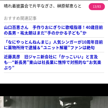
晴れ着披露会で片平なぎさ、榊原郁恵らと
13/83
おすすめ関連記事
山口百恵さん 手作りおにぎりに歌唱指導！40歳目前
の長男・祐太朗はまだ“手のかかる子ども”か
「なにやっとんねんまじ」人気シンガーが10周年目前
に薬物所持で逮捕＆“ユニット解雇”ファンは絶句
近藤真彦 旧ジャニ新会社に「かっこいい」と言及
も…“新長男”東山は社長業に憔悴で対照的な“お気楽
ぶり”