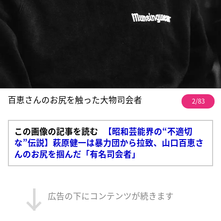
百恵さんのお尻を触った大物司会者
2/83
この画像の記事を読む
【昭和芸能界の“不適切
な”伝説】萩原健一は暴力団から拉致、山口百恵さ
んのお尻を掴んだ「有名司会者」
広告の下にコンテンツが続きます