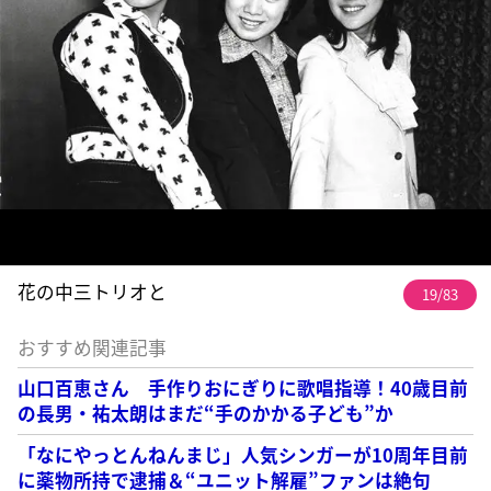
花の中三トリオと
19/83
おすすめ関連記事
山口百恵さん 手作りおにぎりに歌唱指導！40歳目前
の長男・祐太朗はまだ“手のかかる子ども”か
「なにやっとんねんまじ」人気シンガーが10周年目前
に薬物所持で逮捕＆“ユニット解雇”ファンは絶句