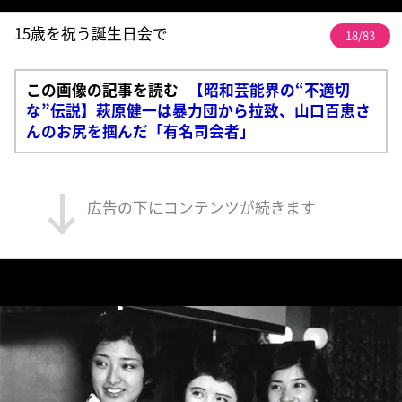
15歳を祝う誕生日会で
18/83
この画像の記事を読む
【昭和芸能界の“不適切
な”伝説】萩原健一は暴力団から拉致、山口百恵さ
んのお尻を掴んだ「有名司会者」
広告の下にコンテンツが続きます