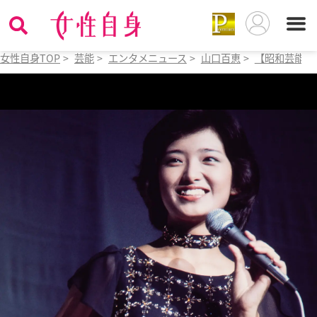
女性自身TOP
>
芸能
>
エンタメニュース
>
山口百恵
>
【昭和芸能界