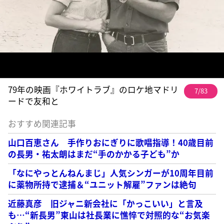
79年の映画『ホワイトラブ』のロケ地マドリ
7/83
ードで友和と
おすすめ関連記事
山口百恵さん 手作りおにぎりに歌唱指導！40歳目前
の長男・祐太朗はまだ“手のかかる子ども”か
「なにやっとんねんまじ」人気シンガーが10周年目前
に薬物所持で逮捕＆“ユニット解雇”ファンは絶句
近藤真彦 旧ジャニ新会社に「かっこいい」と言及
も…“新長男”東山は社長業に憔悴で対照的な“お気楽