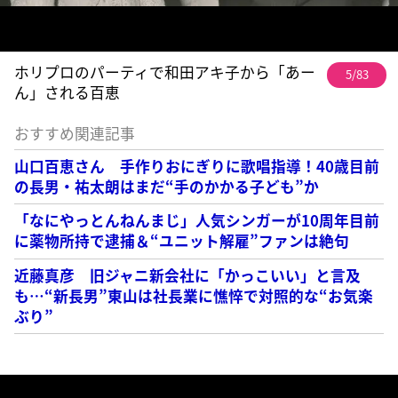
ホリプロのパーティで和田アキ子から「あー
5/83
ん」される百恵
おすすめ関連記事
山口百恵さん 手作りおにぎりに歌唱指導！40歳目前
の長男・祐太朗はまだ“手のかかる子ども”か
「なにやっとんねんまじ」人気シンガーが10周年目前
に薬物所持で逮捕＆“ユニット解雇”ファンは絶句
近藤真彦 旧ジャニ新会社に「かっこいい」と言及
も…“新長男”東山は社長業に憔悴で対照的な“お気楽
ぶり”