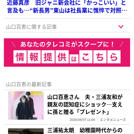
近藤真彦 旧ジャニ新会社に「かっこいい」と
言及も…“新長男”東山は社長業に憔悴で対照的
な“お気楽ぶり”
山口百恵に関する記事
山口百恵の最新記事
山口百恵さん 夫・三浦友和が
親友の認知症にショック…支え
に孫と贈る「プレゼント」
2026/08/07 11:00
エンタメニュース
三浦祐太朗 幼稚園時代からの