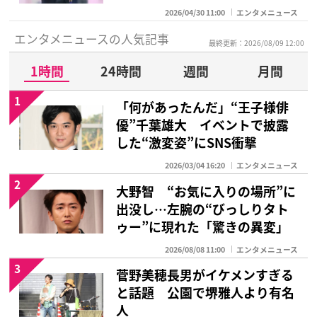
2026/04/30 11:00
エンタメニュース
エンタメニュースの人気記事
最終更新：2026/08/09 12:00
1時間
24時間
週間
月間
1
「何があったんだ」“王子様俳
優”千葉雄大 イベントで披露
した“激変姿”にSNS衝撃
2026/03/04 16:20
エンタメニュース
2
大野智 “お気に入りの場所”に
出没し…左腕の“びっしりタト
ゥー”に現れた「驚きの異変」
2026/08/08 11:00
エンタメニュース
3
菅野美穂長男がイケメンすぎる
と話題 公園で堺雅人より有名
人