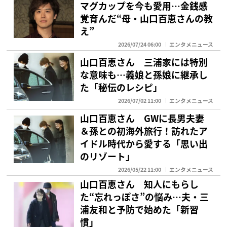
マグカップを今も愛用…金銭感
覚育んだ“母・山口百恵さんの教
え”
2026/07/24 06:00
エンタメニュース
山口百恵さん 三浦家には特別
な意味も…義娘と孫娘に継承し
た「秘伝のレシピ」
2026/07/02 11:00
エンタメニュース
山口百恵さん GWに長男夫妻
＆孫との初海外旅行！訪れたア
イドル時代から愛する「思い出
のリゾート」
2026/05/22 11:00
エンタメニュース
山口百恵さん 知人にもらし
た“忘れっぽさ”の悩み…夫・三
浦友和と予防で始めた「新習
慣」