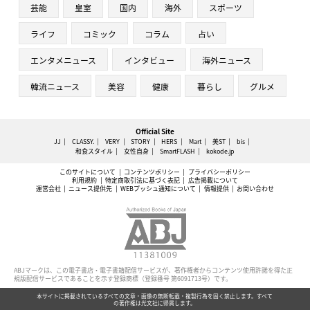
芸能
皇室
国内
海外
スポーツ
ライフ
コミック
コラム
占い
エンタメニュース
インタビュー
海外ニュース
韓流ニュース
美容
健康
暮らし
グルメ
Official Site
JJ
CLASSY.
VERY
STORY
HERS
Mart
美ST
bis
和食スタイル
女性自身
SmartFLASH
kokode.jp
このサイトについて
コンテンツポリシー
プライバシーポリシー
利用規約
特定商取引法に基づく表記
広告掲載について
運営会社
ニュース提供先
WEBプッシュ通知について
情報提供
お問い合わせ
ABJマークは、この電子書店・電子書籍配信サービスが、著作権者からコンテンツ使用許諾を得た正
規版配信サービスであることを示す登録商標（登録番号 第6091713号）です。
本サイトに掲載されているすべての文章・画像の無断転載・複製行為を固く禁止します。すべて
の著作権は光文社に帰属します。