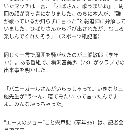
いたマッチは一言、『おばさん、歌うまいね』。周
囲の顔が真っ青になりました。のちに本人が、“誰
が歌っているか知らずに言った”と報道陣に弁解して
いました。ひばりさんから呼び出されたが、むしろ
楽しんでくれたそう」（スポーツ紙記者）
同じく一言で周囲を騒がせたのが三船敏郎（享年
77）。ある番組で、梅沢富美男（73）がクラブでの
出来事を明かした。
「バニーガールさんがいらっしゃって。いきなり三
船先生が“う～ん、寝てみたい”って言ったんです
よ。みんな凍っちゃった」
“エースのジョー”こと宍戸錠（享年86）は、記者会
見で暴露。