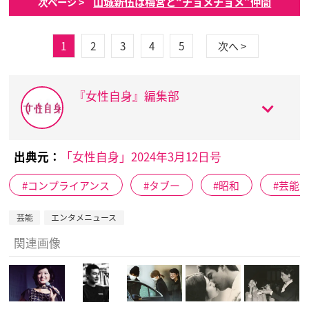
山城新伍は梅宮と“チョメチョメ”仲間
次ページ >
1
2
3
4
5
次へ >
『女性自身』編集部
出典元：
「女性自身」2024年3月12日号
コンプライアンス
タブー
昭和
芸能
芸能
エンタメニュース
関連画像