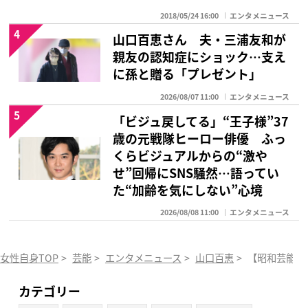
2018/05/24 16:00
エンタメニュース
4
山口百恵さん 夫・三浦友和が
親友の認知症にショック…支え
に孫と贈る「プレゼント」
2026/08/07 11:00
エンタメニュース
5
「ビジュ戻してる」“王子様”37
歳の元戦隊ヒーロー俳優 ふっ
くらビジュアルからの“激や
せ”回帰にSNS騒然…語ってい
た“加齢を気にしない”心境
2026/08/08 11:00
エンタメニュース
女性自身TOP
>
芸能
>
エンタメニュース
>
山口百恵
>
【昭和芸能界
カテゴリー