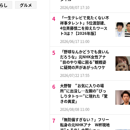
らし
グルメ
2026/08/07 17:10
「一生テレビで見たくない不
祥事タレント」5位渡部建、
4位斉藤慎二を抑えたワース
ト3は？【2026年版】
2026/06/17 11:00
「野球なんかどうでも良いん
だろうな」元NHK女性アナ
“目のやり場に困る”観戦姿
に疑問の声があがったワケ
2026/07/22 17:55
大野智 “お気に入りの場
所”に出没し…左腕の“びっ
しりタトゥー”に現れた「驚
きの異変」
2026/08/08 11:00
「無防備すぎない？」フリー
転身の元NHKアナ W杯現地
で“へそ出し大胆ショッ