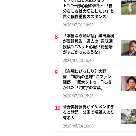
ト”に一部心配の声も…「自
分らしさは大切にしたい」と
貫く個性重視のスタンス
2026/07/01 18:00
「本当なら酷い話」黒田勇樹
が離婚報告 過去の“意味深
投稿”にネット心配「絶望感
がすごかったろうな」
2024/07/30 15:40
《左腕にびっしり》大野
智 “絵柄の意味”にファン
騒然…“巨大タトゥー”に描
かれた「7文字の言葉」
2026/07/09 15:25
菅野美穂長男がイケメンすぎ
ると話題 公園で堺雅人より
有名人
2018/05/24 16:00