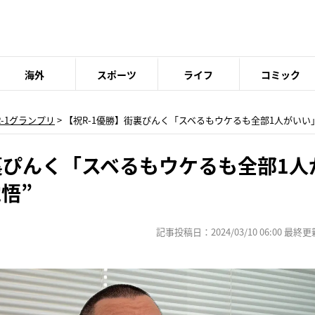
海外
スポーツ
ライフ
コミック
R-1グランプリ
> 【祝R-1優勝】街裏ぴんく「スベるもウケるも全部1人がいい
裏ぴんく「スベるもウケるも全部1人
悟”
記事投稿日：2024/03/10 06:00 最終更新日