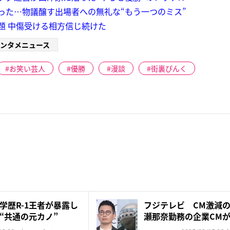
かった…物議醸す出場者への無礼な“もう一つのミス”
題 中傷受ける相方信じ続けた
ンタメニュース
お笑い芸人
優勝
漫談
街裏ぴんく
学歴R-1王者が暴露し
フジテレビ CM激減の
“共通の元カノ”
瀬那奈勤務の企業CM