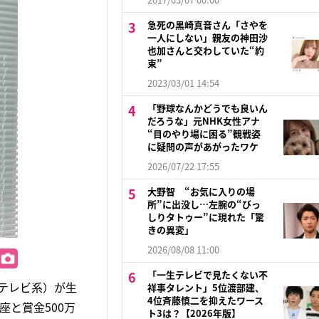
急死の黒崎真音さん「さやを
一人にしない」親友の神田沙
也加さんと交わしていた“約
束”
2023/03/01 14:54
「野球なんかどうでも良いん
だろうな」元NHK女性アナ
“目のやり場に困る”観戦姿
に疑問の声があがったワケ
2026/07/22 17:55
大野智 “お気に入りの場
所”に出没し…左腕の“びっ
しりタトゥー”に現れた「驚
きの異変」
2026/08/08 11:00
「一生テレビで見たくない不
ジテレビ系）が生
祥事タレント」5位渡部建、
4位斉藤慎二を抑えたワース
座と賞金500万
ト3は？【2026年版】