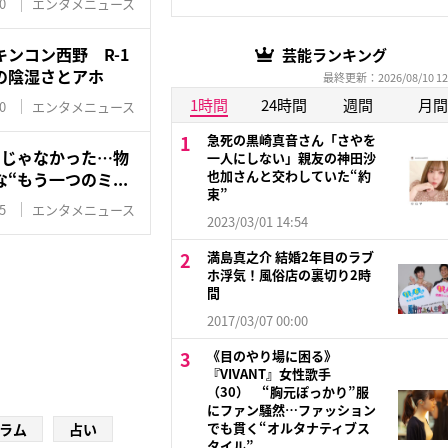
0
エンタメニュース
ンコン西野 R-1
芸能ランキング
の陰湿さとアホ
最終更新：2026/08/10 12
1時間
24時間
週間
月間
0
エンタメニュース
急死の黒崎真音さん「さやを
けじゃなかった…物
一人にしない」親友の神田沙
也加さんと交わしていた“約
“もう一つのミ...
束”
5
エンタメニュース
2023/03/01 14:54
満島真之介 結婚2年目のラブ
ホ浮気！風俗店の裏切り2時
間
2017/03/07 00:00
《目のやり場に困る》
『VIVANT』女性歌手
（30） “胸元ぽっかり”服
にファン騒然…ファッション
でも貫く“オルタナティブス
ラム
占い
タイル”