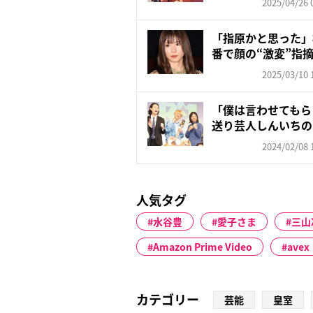
2025/04/26 
「指原かと思った」
番で顔の“激変”指
っ...
2025/03/10 
「僕は言わせてもら
送り芸人しんいちの
の“...
2024/02/08 
人気タグ
水谷豊
愛子さま
三山
Amazon Prime Video
avex
カテゴリー
芸能
皇室