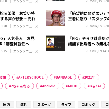
06:00
エンタメニュース
2025/03/15 06:0
松岡茉優 お笑い特
「絶望的に頭が悪い」キ
摘する声が続出…売れ
王者に怒り「スタッフ
さ...
10:20
エンタメニュース
2024/07/05 06:0
う」人気芸人 お見
『R-1』やらせ疑惑だ
R-1審査員就任へ
議醸す出場者への無礼な
15:15
エンタメニュース
2023/03/09 14:3
凌輝
AFTERSCHOOL
BANDAGE
2021年
2ちゃんねる
Android
ADHD
B＆ZAI
国内
海外
スポーツ
ライフ
コミック
コ