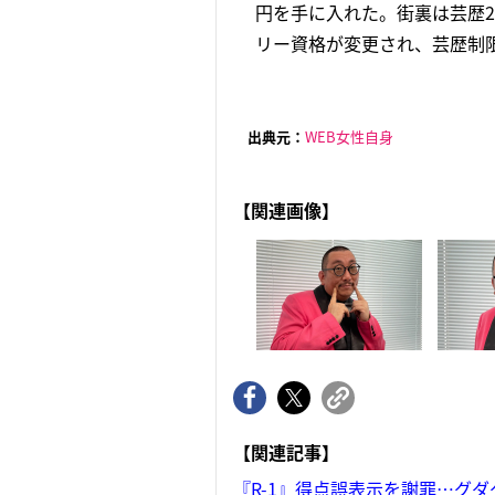
円を手に入れた。街裏は芸歴2
リー資格が変更され、芸歴制限
出典元：
WEB女性自身
【関連画像】
【関連記事】
『R-1』得点誤表示を謝罪…グ