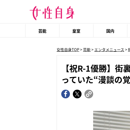
芸能
皇室
国内
女性自身TOP
>
芸能
>
エンタメニュース
>
【祝R-1優勝】街
っていた“漫談の覚