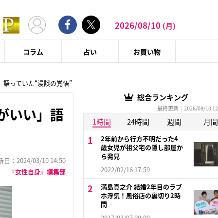
2026/08/10
(月)
コラム
占い
お買い物
」語っていた“漫談の覚悟”
総合ランキング
最終更新：2026/08/10 12
がいい」語
1時間
24時間
週間
月間
2年前から行方不明だった4
歳女児が祖父宅の隠し部屋か
ら発見
：2024/03/10 14:50
2022/02/16 17:59
『女性自身』編集部
満島真之介 結婚2年目のラブ
ホ浮気！風俗店の裏切り2時
間
2017/03/07 00:00