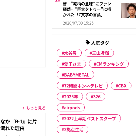
智 “絵柄の意味”にファン
騒然…“巨大タトゥー”に描
かれた「7文字の言葉」
2026/07/09 15:25
人気タグ
水谷豊
三山凌輝
愛子さま
CMランキング
BABYMETAL
72時間ホンネテレビ
CBX
2025年
326
airpods
もっと見る
2022上半期ベストスクープ
なか『R-1』に片
が流れた理由
2拠点生活