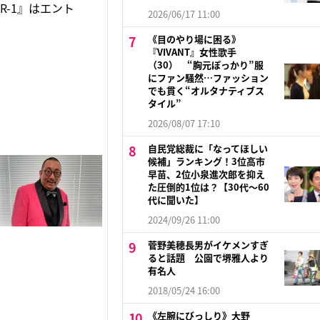
R-1』はエント
2026/06/17 11:00
《目のやり場に困る》
『VIVANT』女性歌手
（30） “胸元ぽっかり”服
にファン騒然…ファッション
でも貫く“オルタナティブス
タイル”
2026/08/07 17:10
自民党総裁に「なってほしい
候補」ランキング！3位高市
早苗、2位小泉進次郎を抑え
た圧倒的1位は？【30代〜60
代に聞いた】
2024/09/26 11:00
菅野美穂長男がイケメンすぎ
ると話題 公園で堺雅人より
有名人
2018/05/24 16:00
《左腕にびっしり》大野