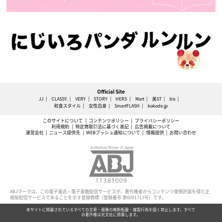
Official Site
JJ
CLASSY.
VERY
STORY
HERS
Mart
美ST
bis
和食スタイル
女性自身
SmartFLASH
kokode.jp
このサイトについて
コンテンツポリシー
プライバシーポリシー
利用規約
特定商取引法に基づく表記
広告掲載について
運営会社
ニュース提供先
WEBプッシュ通知について
情報提供
お問い合わせ
ABJマークは、この電子書店・電子書籍配信サービスが、著作権者からコンテンツ使用許諾を得た正
規版配信サービスであることを示す登録商標（登録番号 第6091713号）です。
本サイトに掲載されているすべての文章・画像の無断転載・複製行為を固く禁止します。すべて
の著作権は光文社に帰属します。