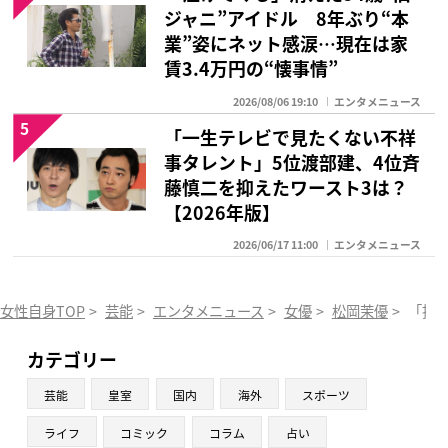
ジャニ”アイドル 8年ぶり“本
業”姿にネット感涙…現在は家
賃3.4万円の“懐事情”
2026/08/06 19:10
エンタメニュース
5
「一生テレビで見たくない不祥
事タレント」5位渡部建、4位斉
藤慎二を抑えたワースト3は？
【2026年版】
2026/06/17 11:00
エンタメニュース
女性自身TOP
>
芸能
>
エンタメニュース
>
女優
>
松岡茉優
>
「指原
カテゴリー
芸能
皇室
国内
海外
スポーツ
ライフ
コミック
コラム
占い