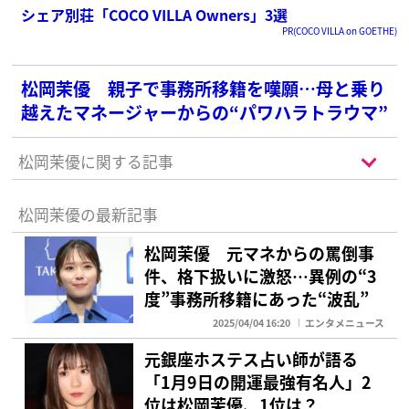
シェア別荘「COCO VILLA Owners」3選
PR(COCO VILLA on GOETHE)
松岡茉優 親子で事務所移籍を嘆願…母と乗り
越えたマネージャーからの“パワハラトラウマ”
松岡茉優に関する記事
松岡茉優の最新記事
松岡茉優 元マネからの罵倒事
件、格下扱いに激怒…異例の“3
度”事務所移籍にあった“波乱”
2025/04/04 16:20
エンタメニュース
元銀座ホステス占い師が語る
「1月9日の開運最強有名人」2
位は松岡茉優、1位は？