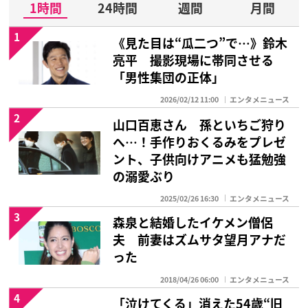
1時間
24時間
週間
月間
1
《見た目は“瓜二つ”で…》鈴木
亮平 撮影現場に帯同させる
「男性集団の正体」
2026/02/12 11:00
エンタメニュース
2
山口百恵さん 孫といちご狩り
へ…！手作りおくるみをプレゼ
ント、子供向けアニメも猛勉強
の溺愛ぶり
2025/02/26 16:30
エンタメニュース
3
森泉と結婚したイケメン僧侶
夫 前妻はズムサタ望月アナだ
った
2018/04/26 06:00
エンタメニュース
4
「泣けてくる」消えた54歳“旧