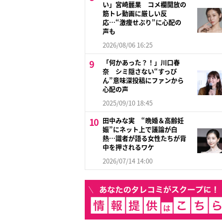
い」宮崎麗果 コメ欄開放の
筋トレ動画に厳しい反
応…“激痩せぶり”に心配の
声も
2026/08/06 16:25
「何かあった？！」川口春
奈 シミ隠さない“すっぴ
ん”意味深投稿にファンから
心配の声
2025/09/10 18:45
田中みな実 “晩婚＆高齢妊
娠”にネット上で議論が白
熱…識者が語る女性たちが背
中を押されるワケ
2026/07/14 14:00