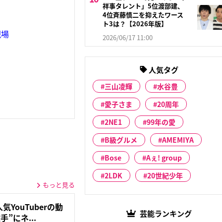
祥事タレント」5位渡部建、
4位斉藤慎二を抑えたワース
ト3は？【2026年版】
現場
2026/06/17 11:00
人気タグ
三山凌輝
水谷豊
愛子さま
20周年
2NE1
99年の愛
B級グルメ
AMEMIYA
Bose
Aぇ! group
2LDK
20世紀少年
もっと見る
YouTuberの動
芸能ランキング
”にネ...