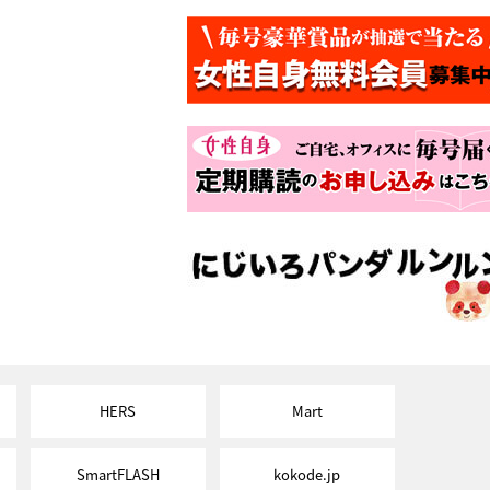
HERS
Mart
SmartFLASH
kokode.jp