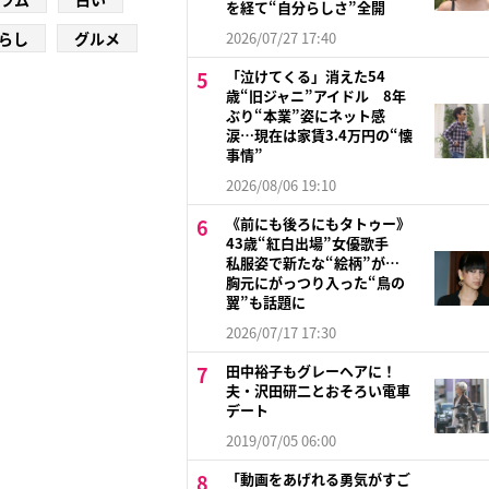
を経て“自分らしさ”全開
らし
グルメ
2026/07/27 17:40
「泣けてくる」消えた54
歳“旧ジャニ”アイドル 8年
ぶり“本業”姿にネット感
涙…現在は家賃3.4万円の“懐
事情”
2026/08/06 19:10
《前にも後ろにもタトゥー》
43歳“紅白出場”女優歌手
私服姿で新たな“絵柄”が…
胸元にがっつり入った“鳥の
翼”も話題に
2026/07/17 17:30
田中裕子もグレーヘアに！
夫・沢田研二とおそろい電車
デート
2019/07/05 06:00
「動画をあげれる勇気がすご