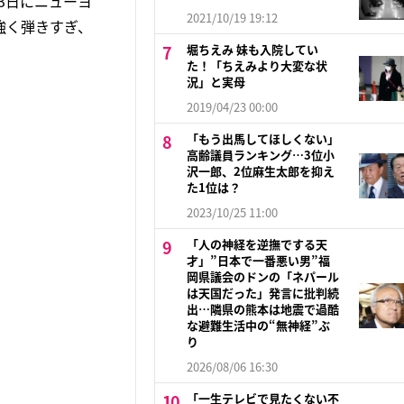
と3日にニューヨ
2021/10/19 19:12
強く弾きすぎ、
堀ちえみ 妹も入院してい
た！「ちえみより大変な状
況」と実母
2019/04/23 00:00
「もう出馬してほしくない」
高齢議員ランキング…3位小
沢一郎、2位麻生太郎を抑え
た1位は？
2023/10/25 11:00
「人の神経を逆撫でする天
才」”日本で一番悪い男”福
岡県議会のドンの「ネパール
は天国だった」発言に批判続
出…隣県の熊本は地震で過酷
な避難生活中の“無神経”ぶ
り
2026/08/06 16:30
「一生テレビで見たくない不