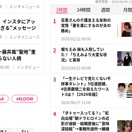
最終更新：2026/08/06 23
8
エンタメニュース
1時間
24時間
週間
月間
百恵さんの介護支える友和の
 インスタにアッ
覚悟「妻を楽にするのが夫の
ぎる”メッセージ
務め」
8
エンタメニュース
2020/01/22 06:00
堀ちえみ 妹も入院してい
藤井風“聖地”里
た！「ちえみより大変な状
らない人柄
況」と実母
06:00
インタビュー
2019/04/23 00:00
「一生テレビで見たくない不
祥事タレント」5位渡部建、
4位斉藤慎二を抑えたワース
ト3は？【2026年版】
oA
8LOOM
2026/06/17 11:00
「タトゥー入ってる？」“紅
白出場”朝ドラヒロインの近
影が波紋…結婚直後に“意味
深投稿”→事務所退所→離婚
ラム
占い