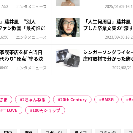
17:53
エンタメニュース
2025/01/09 16:1
」藤井風 “別人
「人生何周目」藤井風
ファン歓喜「最初誰だ
プした卒業文集の“深す
に...
16:50
エンタメニュース
2023/09/30 18:2
家喫茶店を紅白当日
シンガーソングライター
代わり“原点”守る決
庄町取材で分かった飾
06:00
エンタメニュース
2022/08/21 
さま
2ちゃんねる
20th Century
BMSG
B
＝LOVE
100円ショップ
国内
海外
スポーツ
ライフ
コミック
コ