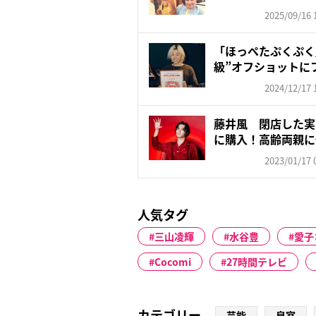
体...
2025/09/16 
「ほっぺたぷくぷく
級”オフショットに
かわ...
2024/12/17 
藤井風 閉店した実
に購入！高齢両親に
意
2023/01/17 
人気タグ
三山凌輝
水谷豊
愛子
Cocomi
27時間テレビ
カテゴリー
芸能
皇室