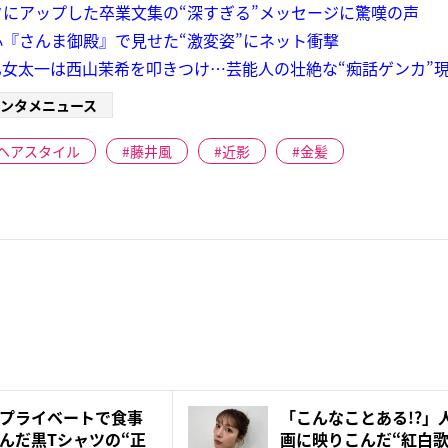
にアップした卒業文集の“深すぎる”メッセージに驚嘆の声
『さんま御殿』で見せた“激変姿”にネット衝撃
女太一は西山茉希を叩きつけ…芸能人の壮絶な“痴話ゲンカ”
ンタメニュース
ヘアスタイル
藤井風
近影
金髪
プライベートで食事
「こんなことある!?」人気
んだ黒Tシャツの“正
画に映りこんだ“紅白歌手