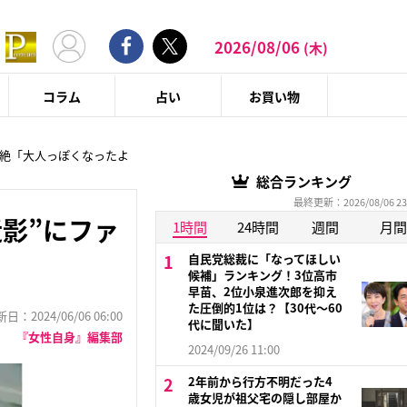
2026/08/06
(木)
コラム
占い
お買い物
悶絶「大人っぽくなったよ
総合ランキング
最終更新：2026/08/06 23
影”にファ
1時間
24時間
週間
月間
自民党総裁に「なってほしい
候補」ランキング！3位高市
早苗、2位小泉進次郎を抑え
た圧倒的1位は？【30代〜60
：2024/06/06 06:00
代に聞いた】
『女性自身』編集部
2024/09/26 11:00
2年前から行方不明だった4
歳女児が祖父宅の隠し部屋か