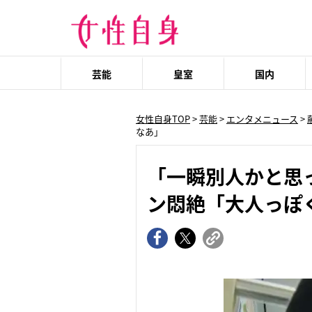
芸能
皇室
国内
女性自身TOP
>
芸能
>
エンタメニュース
>
なあ」
「一瞬別人かと思
ン悶絶「大人っぽ