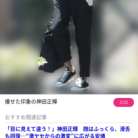
痩せた印象の神田正輝
5/25
おすすめ関連記事
「目に見えて違う！」神田正輝 顔はふっくら、滑舌
も回復…“激ヤセからの激変”に広がる安堵