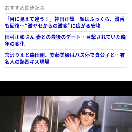
おすすめ関連記事
「目に見えて違う！」神田正輝 顔はふっくら、滑舌
も回復…“激ヤセからの激変”に広がる安堵
田村正和さん 妻との最後のデート…目撃されていた晩
年の変化
宮沢りえと森田剛、安藤美姫はバス停で貴公子と…有
名人の熱烈キス現場