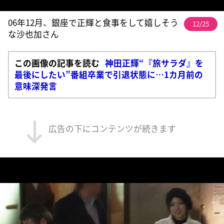
06年12月、銀座で正輝と食事をして嬉しそう
12/25
な沙也加さん
この画像の記事を読む
神田正輝“『旅サラダ』を
最後にしたい”番組卒業で引退状態に…1カ月前の
意味深発言
広告の下にコンテンツが続きます