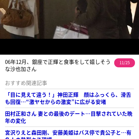
06年12月、銀座で正輝と食事をして嬉しそう
11/25
な沙也加さん
おすすめ関連記事
「目に見えて違う！」神田正輝 顔はふっくら、滑舌
も回復…“激ヤセからの激変”に広がる安堵
田村正和さん 妻との最後のデート…目撃されていた晩
年の変化
宮沢りえと森田剛、安藤美姫はバス停で貴公子と…有