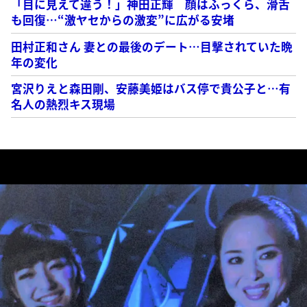
「目に見えて違う！」神田正輝 顔はふっくら、滑舌
も回復…“激ヤセからの激変”に広がる安堵
田村正和さん 妻との最後のデート…目撃されていた晩
年の変化
宮沢りえと森田剛、安藤美姫はバス停で貴公子と…有
名人の熱烈キス現場