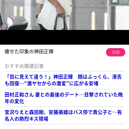
痩せた印象の神田正輝
3/25
おすすめ関連記事
「目に見えて違う！」神田正輝 顔はふっくら、滑舌
も回復…“激ヤセからの激変”に広がる安堵
田村正和さん 妻との最後のデート…目撃されていた晩
年の変化
宮沢りえと森田剛、安藤美姫はバス停で貴公子と…有
名人の熱烈キス現場