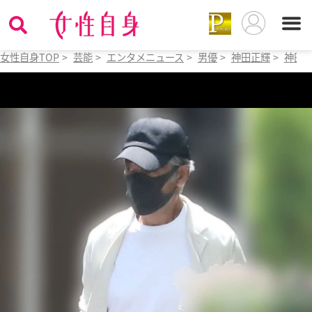
女性自身TOP
>
芸能
>
エンタメニュース
>
男優
>
神田正輝
>
神田