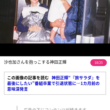
沙也加さんを抱っこする神田正輝
18/25
この画像の記事を読む
神田正輝“『旅サラダ』を
最後にしたい”番組卒業で引退状態に…1カ月前の
意味深発言
広告の下にコンテンツが続きます