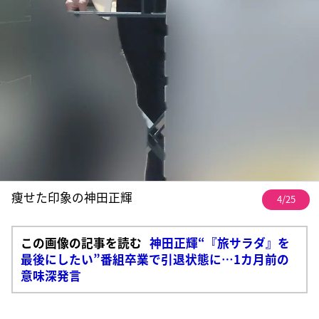
痩せた印象の神田正輝
4/25
この画像の記事を読む
神田正輝“『旅サラダ』を
最後にしたい”番組卒業で引退状態に…1カ月前の
意味深発言