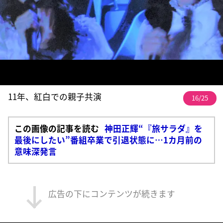
11年、紅白での親子共演
16/25
この画像の記事を読む
神田正輝“『旅サラダ』を
最後にしたい”番組卒業で引退状態に…1カ月前の
意味深発言
広告の下にコンテンツが続きます