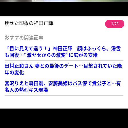
痩せた印象の神田正輝
1/25
おすすめ関連記事
「目に見えて違う！」神田正輝 顔はふっくら、滑舌
も回復…“激ヤセからの激変”に広がる安堵
田村正和さん 妻との最後のデート…目撃されていた晩
年の変化
宮沢りえと森田剛、安藤美姫はバス停で貴公子と…有
名人の熱烈キス現場