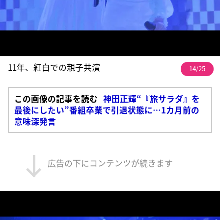
11年、紅白での親子共演
14/25
この画像の記事を読む
神田正輝“『旅サラダ』を
最後にしたい”番組卒業で引退状態に…1カ月前の
意味深発言
広告の下にコンテンツが続きます