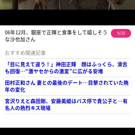
06年12月、銀座で正輝と食事をして嬉しそう
9/25
な沙也加さん
おすすめ関連記事
「目に見えて違う！」神田正輝 顔はふっくら、滑舌
も回復…“激ヤセからの激変”に広がる安堵
田村正和さん 妻との最後のデート…目撃されていた晩
年の変化
宮沢りえと森田剛、安藤美姫はバス停で貴公子と…有
名人の熱烈キス現場