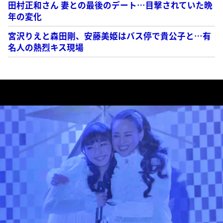
田村正和さん 妻との最後のデート…目撃されていた晩
年の変化
宮沢りえと森田剛、安藤美姫はバス停で貴公子と…有
名人の熱烈キス現場