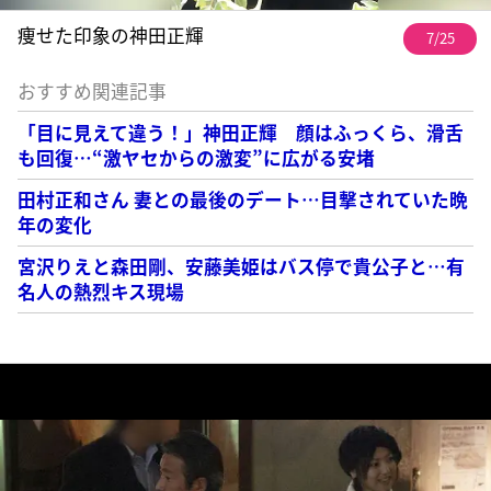
痩せた印象の神田正輝
7/25
おすすめ関連記事
「目に見えて違う！」神田正輝 顔はふっくら、滑舌
も回復…“激ヤセからの激変”に広がる安堵
田村正和さん 妻との最後のデート…目撃されていた晩
年の変化
宮沢りえと森田剛、安藤美姫はバス停で貴公子と…有
名人の熱烈キス現場