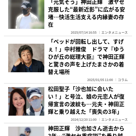
「元気そう」神田正輝 激ヤセ
克服した“最新近影”に広がる安
堵…快活生活支える内縁妻の存
在
2025/07/14 16:55
エンタメニュース
「ベッドが回転し出して、すげ
ぇ！」中村雅俊 ドラマ『ゆう
ひが丘の総理大臣』で神田正輝
と驚きの声を上げたまさかの着
替え場所
2025/01/05 11:00
コラム
松田聖子「沙也加に会いた
い！」と号泣、娘の元恋人が復
帰宣言の波紋も…元夫・神田正
輝と乗り越えた「喪失の3年」
2024/12/20 11:00
エンタメニュース
神田正輝 沙也加さん逝去から
3年…“激ヤセ重病説”を乗り越