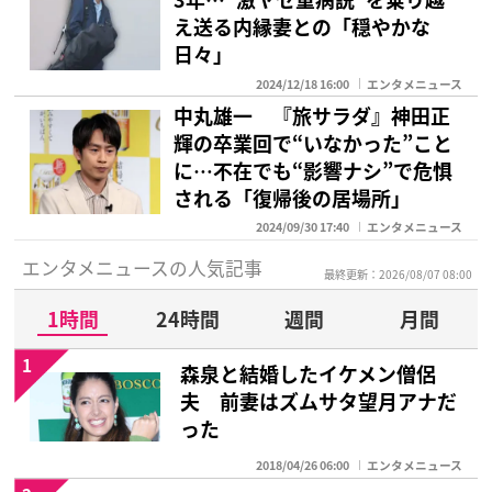
え送る内縁妻との「穏やかな
日々」
2024/12/18 16:00
エンタメニュース
中丸雄一 『旅サラダ』神田正
輝の卒業回で“いなかった”こと
に…不在でも“影響ナシ”で危惧
される「復帰後の居場所」
2024/09/30 17:40
エンタメニュース
エンタメニュースの人気記事
最終更新：2026/08/07 08:00
1時間
24時間
週間
月間
1
森泉と結婚したイケメン僧侶
夫 前妻はズムサタ望月アナだ
った
2018/04/26 06:00
エンタメニュース