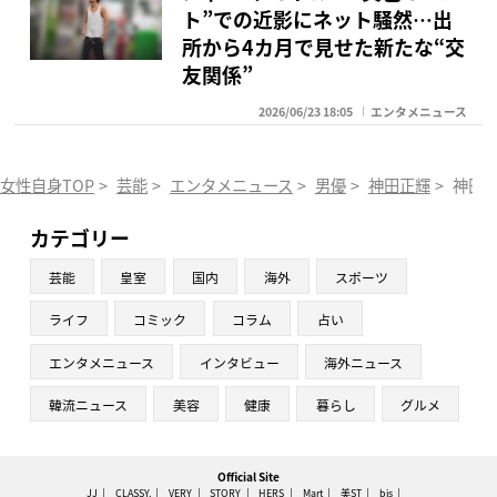
ト”での近影にネット騒然…出
所から4カ月で見せた新たな“交
友関係”
2026/06/23 18:05
エンタメニュース
女性自身TOP
>
芸能
>
エンタメニュース
>
男優
>
神田正輝
>
神田
カテゴリー
芸能
皇室
国内
海外
スポーツ
ライフ
コミック
コラム
占い
エンタメニュース
インタビュー
海外ニュース
韓流ニュース
美容
健康
暮らし
グルメ
Official Site
JJ
CLASSY.
VERY
STORY
HERS
Mart
美ST
bis