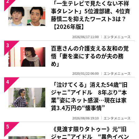
2
「一生テレビで見たくない不祥
事タレント」5位渡部建、4位斉
藤慎二を抑えたワースト3は？
【2026年版】
2026/06/17 11:00
エンタメニュース
3
百恵さんの介護支える友和の覚
悟「妻を楽にするのが夫の務
め」
2020/01/22 06:00
エンタメニュース
4
「泣けてくる」消えた54歳“旧
ジャニ”アイドル 8年ぶり“本
業”姿にネット感涙…現在は家
賃3.4万円の“懐事情”
2026/08/06 19:10
エンタメニュース
5
《見渡す限りタトゥー》元“旧
ジャニ”アイドル “異色イベン