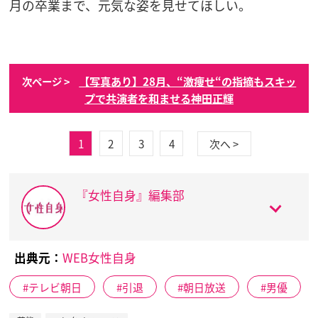
月の卒業まで、元気な姿を見せてほしい。
【写真あり】28月、“激痩せ“の指摘もスキッ
次ページ >
プで共演者を和ませる神田正輝
1
2
3
4
次へ >
『女性自身』編集部
出典元：
WEB女性自身
テレビ朝日
引退
朝日放送
男優