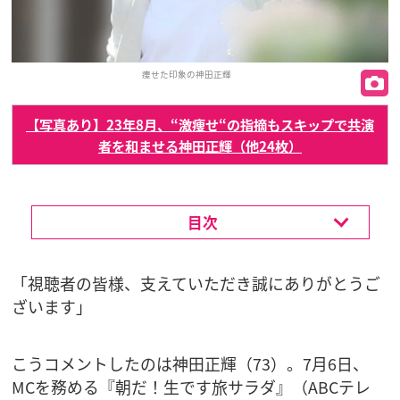
痩せた印象の神田正輝
【写真あり】23年8月、“激痩せ“の指摘もスキップで共演
者を和ませる神田正輝（他24枚）
目次
「視聴者の皆様、支えていただき誠にありがとうご
ざいます」
こうコメントしたのは神田正輝（73）。7月6日、
MCを務める『朝だ！生です旅サラダ』（ABCテレ