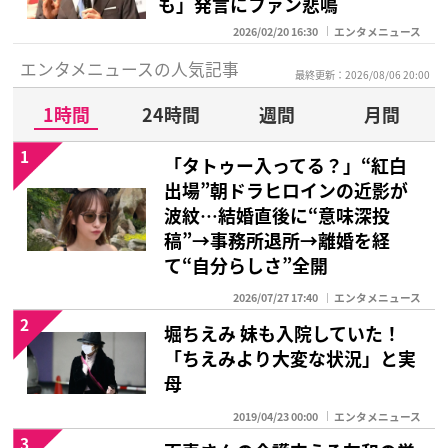
も」発言にファン悲鳴
2026/02/20 16:30
エンタメニュース
エンタメニュースの人気記事
最終更新：2026/08/06 20:00
1時間
24時間
週間
月間
1
「タトゥー入ってる？」“紅白
出場”朝ドラヒロインの近影が
波紋…結婚直後に“意味深投
稿”→事務所退所→離婚を経
て“自分らしさ”全開
2026/07/27 17:40
エンタメニュース
2
堀ちえみ 妹も入院していた！
「ちえみより大変な状況」と実
母
2019/04/23 00:00
エンタメニュース
3