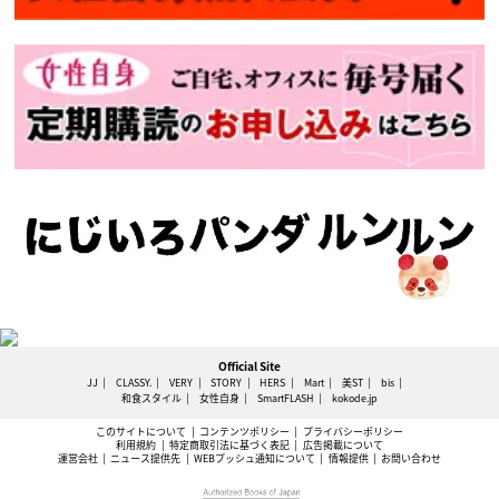
Official Site
JJ
CLASSY.
VERY
STORY
HERS
Mart
美ST
bis
和食スタイル
女性自身
SmartFLASH
kokode.jp
このサイトについて
コンテンツポリシー
プライバシーポリシー
利用規約
特定商取引法に基づく表記
広告掲載について
運営会社
ニュース提供先
WEBプッシュ通知について
情報提供
お問い合わせ