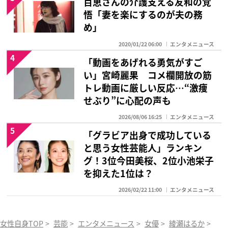
百恵さんの介護支える友和の覚
悟「妻を楽にするのが夫の務
め」
2020/01/22 06:00
エンタメニュース
4
「動画をあげれる勇気がすご
い」宮崎麗果 コメ欄開放の筋
トレ動画に厳しい反応…“激痩
せぶり”に心配の声も
2026/08/06 16:25
エンタメニュース
5
「グラビア出身で成功している
と思う女性芸能人」ランキン
グ！3位今田美桜、2位小池栄子
を抑えた1位は？
2026/02/22 11:00
エンタメニュース
女性自身TOP
>
芸能
>
エンタメニュース
>
女優
>
綾瀬はるか
>
「