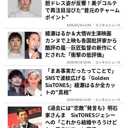
胆ドレス姿が反響！美デコルテ
で再注目浴びた“首元のチャーム
ポイント”
2026/05/26 11:00
エンタメニュース
綾瀬はるか＆大悟W主演映画
カンヌで上映も各国批評家から
酷評の嵐…巨匠監督の新作にく
だされた「衝撃の低評価」
2026/05/19 18:55
エンタメニュース
「まあ事実だったってことで」
SNSで波紋広げる『Golden
SixTONES』綾瀬はるか全カッ
トの“真相”
2026/04/06 12:50
エンタメニュース
《過去には“恋敵”発言も》明石
家さんま SixTONESジェシー
への「これから結婚やろうけど