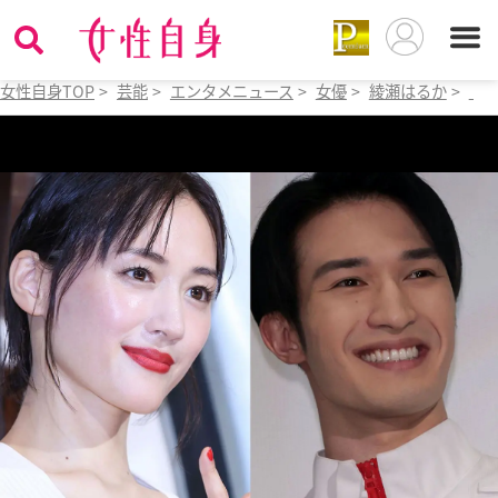
女性自身TOP
>
芸能
>
エンタメニュース
>
女優
>
綾瀬はるか
>
「