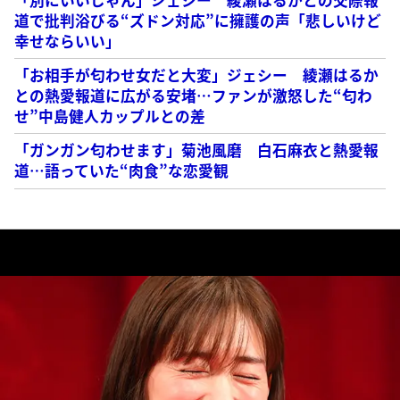
道で批判浴びる“ズドン対応”に擁護の声「悲しいけど
幸せならいい」
「お相手が匂わせ女だと大変」ジェシー 綾瀬はるか
との熱愛報道に広がる安堵…ファンが激怒した“匂わ
せ”中島健人カップルとの差
「ガンガン匂わせます」菊池風磨 白石麻衣と熱愛報
道…語っていた“肉食”な恋愛観