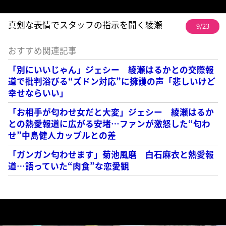
真剣な表情でスタッフの指示を聞く綾瀬
9/23
おすすめ関連記事
「別にいいじゃん」ジェシー 綾瀬はるかとの交際報
道で批判浴びる“ズドン対応”に擁護の声「悲しいけど
幸せならいい」
「お相手が匂わせ女だと大変」ジェシー 綾瀬はるか
との熱愛報道に広がる安堵…ファンが激怒した“匂わ
せ”中島健人カップルとの差
「ガンガン匂わせます」菊池風磨 白石麻衣と熱愛報
道…語っていた“肉食”な恋愛観