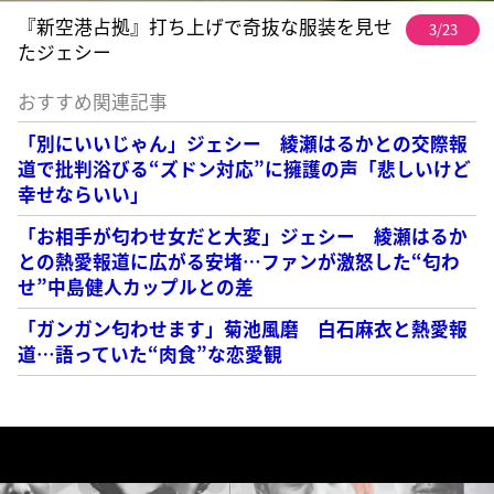
『新空港占拠』打ち上げで奇抜な服装を見せ
3/23
たジェシー
おすすめ関連記事
「別にいいじゃん」ジェシー 綾瀬はるかとの交際報
道で批判浴びる“ズドン対応”に擁護の声「悲しいけど
幸せならいい」
「お相手が匂わせ女だと大変」ジェシー 綾瀬はるか
との熱愛報道に広がる安堵…ファンが激怒した“匂わ
せ”中島健人カップルとの差
「ガンガン匂わせます」菊池風磨 白石麻衣と熱愛報
道…語っていた“肉食”な恋愛観