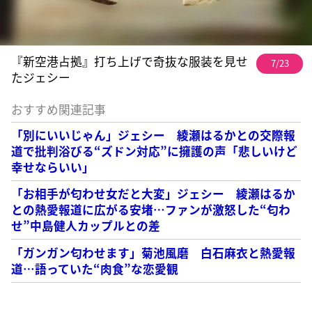
『新空港占拠』打ち上げで奇抜な服装を見せ
7/23
たジェシー
おすすめ関連記事
「別にいいじゃん」ジェシー 綾瀬はるかとの交際報
道で批判浴びる“ズドン対応”に擁護の声「悲しいけど
幸せならいい」
「お相手が匂わせ女だと大変」ジェシー 綾瀬はるか
との熱愛報道に広がる安堵…ファンが激怒した“匂わ
せ”中島健人カップルとの差
「ガンガン匂わせます」菊池風磨 白石麻衣と熱愛報
道…語っていた“肉食”な恋愛観