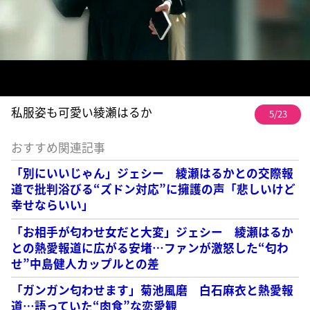
私服姿も可愛い綾瀬はるか
5/23
おすすめ関連記事
「別にいいじゃん」ジェシー 綾瀬はるかとの交際報
道で批判浴びる“ズドン対応”に擁護の声「悲しいけど
幸せならいい」
「お相手が匂わせ女だと大変」ジェシー 綾瀬はるか
との熱愛報道に広がる安堵…ファンが激怒した“匂わ
せ”中島健人カップルとの差
「ガンガン匂わせます」菊池風磨 白石麻衣と熱愛報
道…語っていた“肉食”な恋愛観