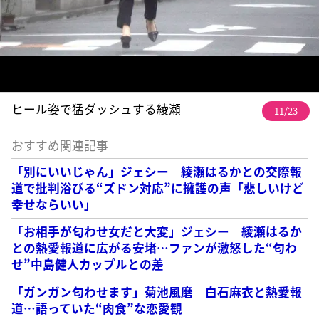
ヒール姿で猛ダッシュする綾瀬
11/23
おすすめ関連記事
「別にいいじゃん」ジェシー 綾瀬はるかとの交際報
道で批判浴びる“ズドン対応”に擁護の声「悲しいけど
幸せならいい」
「お相手が匂わせ女だと大変」ジェシー 綾瀬はるか
との熱愛報道に広がる安堵…ファンが激怒した“匂わ
せ”中島健人カップルとの差
「ガンガン匂わせます」菊池風磨 白石麻衣と熱愛報
道…語っていた“肉食”な恋愛観