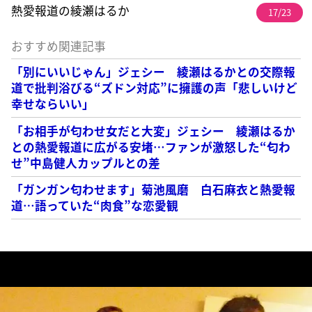
熱愛報道の綾瀬はるか
17/23
おすすめ関連記事
「別にいいじゃん」ジェシー 綾瀬はるかとの交際報
道で批判浴びる“ズドン対応”に擁護の声「悲しいけど
幸せならいい」
「お相手が匂わせ女だと大変」ジェシー 綾瀬はるか
との熱愛報道に広がる安堵…ファンが激怒した“匂わ
せ”中島健人カップルとの差
「ガンガン匂わせます」菊池風磨 白石麻衣と熱愛報
道…語っていた“肉食”な恋愛観