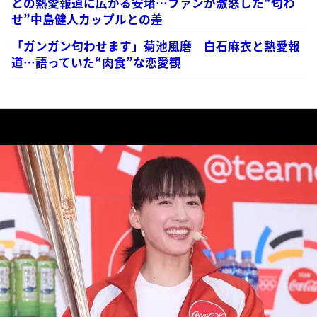
との熱愛報道に広がる安堵…ファンが激怒した“匂わ
せ”中島健人カップルとの差
「ガンガン匂わせます」菊池風磨 白石麻衣と熱愛報
道…語っていた“肉食”な恋愛観