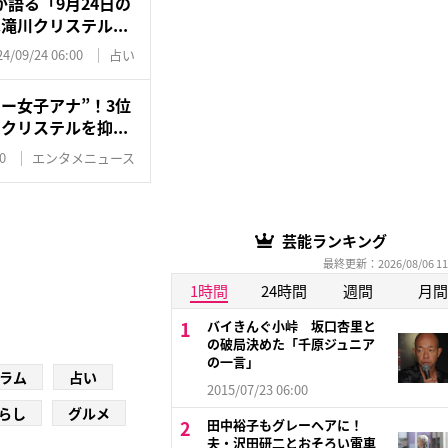
語る「9月24日の
滝川クリステル...
24/09/24 06:00
占い
ー女子アナ”！3位
クリステルを抑...
0
エンタメニュース
芸能ランキング
最終更新：2026/08/06 11
1時間
24時間
週間
月間
バイきんぐ小峠 坂口杏里と
の破局決めた「千原ジュニア
の一言」
ラム
占い
2015/07/23 06:00
らし
グルメ
田中裕子もグレーヘアに！
夫・沢田研二とおそろい電車