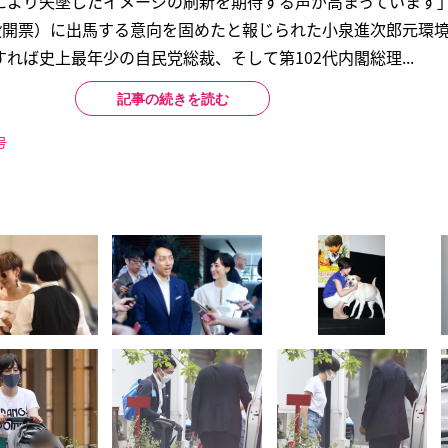
により失墜したイメージの刷新を期待する声が高まっています
投開票）に出馬する意向を固めたと報じられた小泉進次郎元環境
れば史上最年少の自民党総裁、そして第102代内閣総理...
記事の続きを読む
号