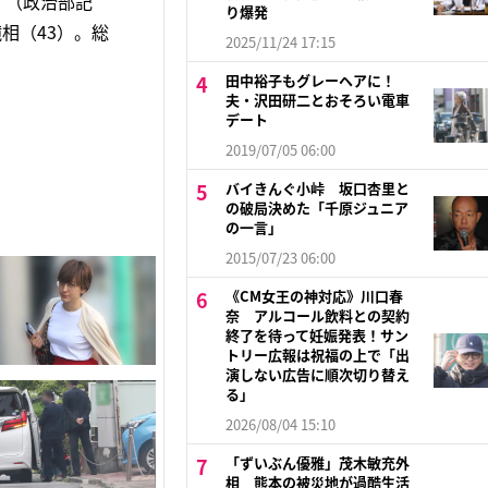
」（政治部記
り爆発
相（43）。総
2025/11/24 17:15
田中裕子もグレーヘアに！
夫・沢田研二とおそろい電車
デート
2019/07/05 06:00
バイきんぐ小峠 坂口杏里と
の破局決めた「千原ジュニア
の一言」
2015/07/23 06:00
《CM女王の神対応》川口春
奈 アルコール飲料との契約
終了を待って妊娠発表！サン
トリー広報は祝福の上で「出
演しない広告に順次切り替え
る」
2026/08/04 15:10
「ずいぶん優雅」茂木敏充外
相 熊本の被災地が過酷生活