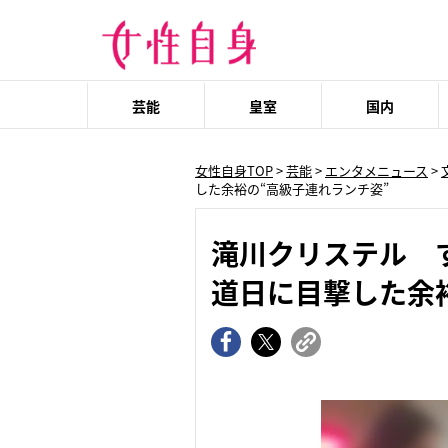
芸能
皇室
国内
女性自身TOP
>
芸能
>
エンタメニュース
>
した余裕の“高級子連れランチ姿”
滝川クリステル 
道日に目撃した余