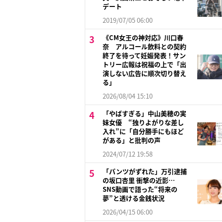
デート
2019/07/05 06:00
《CM女王の神対応》川口春
奈 アルコール飲料との契約
終了を待って妊娠発表！サン
トリー広報は祝福の上で「出
演しない広告に順次切り替え
る」
2026/08/04 15:10
「やばすぎる」中山美穂の実
妹女優 “独りよがりな差し
入れ”に「自分勝手にもほど
がある」と批判の声
2024/07/12 19:58
「パンツがずれた」万引逮捕
の坂口杏里 衝撃の近影…
SNS動画で語った“将来の
夢”と透ける金銭状況
2026/04/15 06:00