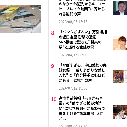
のなか…外遊先からの“コー
ヒーブレイク動画”に寄せら
れる疑問の声
2026/08/05 15:45
「パンツがずれた」万引逮捕
の坂口杏里 衝撃の近影…
SNS動画で語った“将来の
夢”と透ける金銭状況
2026/04/15 06:00
「やばすぎる」中山美穂の実
妹女優 “独りよがりな差し
入れ”に「自分勝手にもほど
がある」と批判の声
2024/07/12 19:58
高市早苗首相「ヘリから合
掌」の“軽すぎる被災地訪
問”に批判殺到…かたわらで
株を上げた“熊本選出”大臣
とは
2026/08/04 18:10