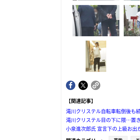
【関連記事】
滝川クリステル自転車転倒後も続
滝川クリステル目の下に隈…置
小泉進次郎氏 宣言下の上級お出
芸能
エ