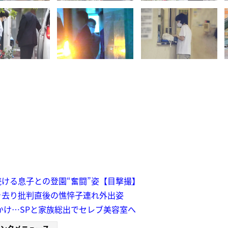
ける息子との登園“奮闘”姿【目撃撮】
き去り批判直後の憔悴子連れ外出姿
かけ…SPと家族総出でセレブ美容室へ
ンタメニュース