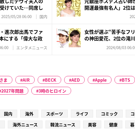
散したデヴィ夫人の
元銀座ホステス占い師が
受けていた…同席し
開運最強有名人」2位は
2025/05/28 06:00
国内
20
・進次郎出馬でファ
女性が選ぶ“苦手なフリ
本にする「偉大な政
の神田愛花、2位の滝川
06:00
エンタメニュース
2024/08/03 06:0
さま
AIR
BECK
AED
Apple
BTS
2027年問題
3時のヒロイン
国内
海外
スポーツ
ライフ
コミック
コ
海外ニュース
韓流ニュース
美容
健康
暮