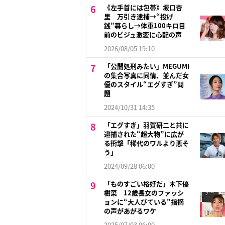
《左手首には包帯》坂口杏
里 万引き逮捕→“投げ
銭”暮らし→体重100キロ目
前のビジュ激変に心配の声
2026/08/05 19:10
「公開処刑みたい」MEGUMI
の集合写真に同情、並んだ女
優のスタイル“エグすぎ”問
題
2024/10/31 14:35
「エグすぎ」羽賀研二と共に
逮捕された“超大物”に広が
る衝撃「稀代のワルより悪そ
う」
2024/09/28 06:00
「ものすごい格好だ」木下優
樹菜 12歳長女のファッシ
ョンに“大人びている”指摘
の声があがるワケ
2025/07/03 06:00