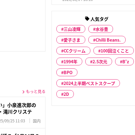
人気タグ
三山凌輝
水谷豊
愛子さま
Chilli Beans.
CCクリーム
100回泣くこと
1994年
2.5次元
B'z
BPO
2024上半期ベストスクープ
もっと見る
2D
い」小泉進次郎の
妻・滝川クリステ
25/09/25 11:03
国内