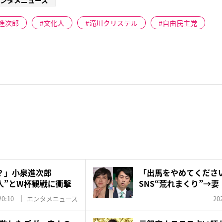
進次郎
文化人
滝川クリステル
自由民主党
？」小泉進次郎
「出馬をやめてくださ
人”とW杯観戦に衝撃
SNS“荒れまくり”→
ル...
20:10
エンタメニュース
20