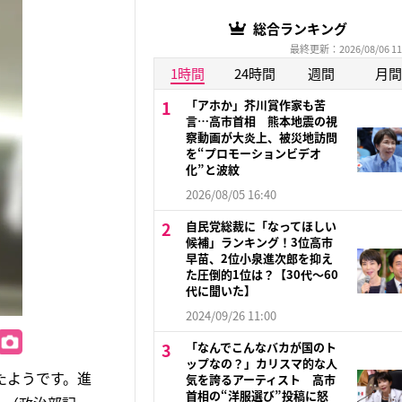
総合ランキング
最終更新：2026/08/06 11
1時間
24時間
週間
月間
「アホか」芥川賞作家も苦
言…高市首相 熊本地震の視
察動画が大炎上、被災地訪問
を“プロモーションビデオ
化”と波紋
2026/08/05 16:40
自民党総裁に「なってほしい
候補」ランキング！3位高市
早苗、2位小泉進次郎を抑え
た圧倒的1位は？【30代〜60
代に聞いた】
2024/09/26 11:00
「なんでこんなバカが国のト
ップなの？」カリスマ的な人
たようです。進
気を誇るアーティスト 高市
首相の“洋服選び”投稿に怒