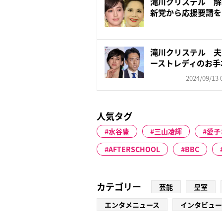
滝川クリステル 解
新党から応援要請を
た夫...
滝川クリステル 夫
ーストレディのお手
治家...
2024/09/13 
人気タグ
水谷豊
三山凌輝
愛子
AFTERSCHOOL
BBC
カテゴリー
芸能
皇室
エンタメニュース
インタビュー