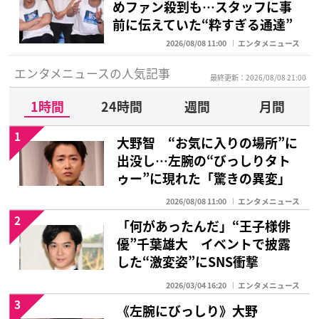
めファン殺到も…スタッフに事
前に伝えていた“粋すぎる通達”
2026/08/08 11:00
エンタメニュース
エンタメニュースの人気記事
最終更新：2026/08/08 21:00
1時間
24時間
週間
月間
1
大野智 “お気に入りの場所”に
出没し…左腕の“びっしりタト
ゥー”に現れた「驚きの異変」
2026/08/08 11:00
エンタメニュース
2
「何があったんだ」“王子様俳
優”千葉雄大 イベントで披露
した“激変姿”にSNS衝撃
2026/03/04 16:20
エンタメニュース
3
《左腕にびっしり》大野