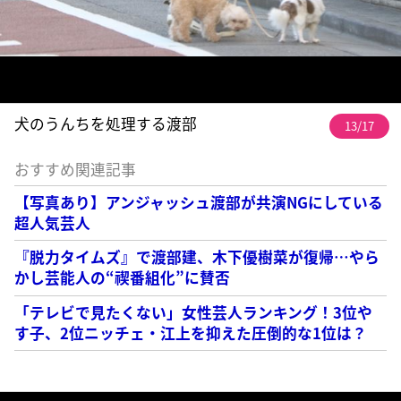
犬のうんちを処理する渡部
13/17
おすすめ関連記事
【写真あり】アンジャッシュ渡部が共演NGにしている
超人気芸人
『脱力タイムズ』で渡部建、木下優樹菜が復帰…やら
かし芸能人の“禊番組化”に賛否
「テレビで見たくない」女性芸人ランキング！3位や
す子、2位ニッチェ・江上を抑えた圧倒的な1位は？