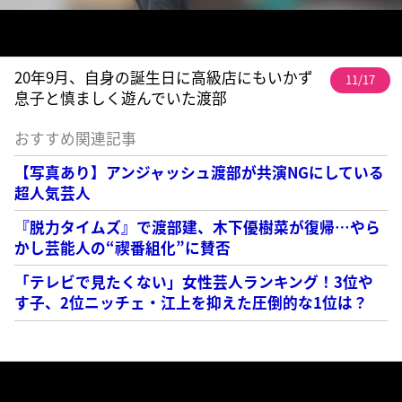
20年9月、自身の誕生日に高級店にもいかず
11/17
息子と慎ましく遊んでいた渡部
おすすめ関連記事
【写真あり】アンジャッシュ渡部が共演NGにしている
超人気芸人
『脱力タイムズ』で渡部建、木下優樹菜が復帰…やら
かし芸能人の“禊番組化”に賛否
「テレビで見たくない」女性芸人ランキング！3位や
す子、2位ニッチェ・江上を抑えた圧倒的な1位は？