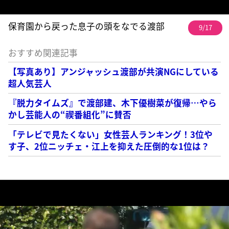
保育園から戻った息子の頭をなでる渡部
9/17
おすすめ関連記事
【写真あり】アンジャッシュ渡部が共演NGにしている
超人気芸人
『脱力タイムズ』で渡部建、木下優樹菜が復帰…やら
かし芸能人の“禊番組化”に賛否
「テレビで見たくない」女性芸人ランキング！3位や
す子、2位ニッチェ・江上を抑えた圧倒的な1位は？