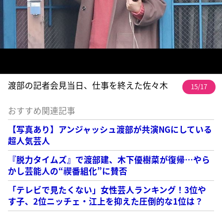
渡部の記者会見当日、仕事を終えた佐々木
15/17
おすすめ関連記事
【写真あり】アンジャッシュ渡部が共演NGにしている
超人気芸人
『脱力タイムズ』で渡部建、木下優樹菜が復帰…やら
かし芸能人の“禊番組化”に賛否
「テレビで見たくない」女性芸人ランキング！3位や
す子、2位ニッチェ・江上を抑えた圧倒的な1位は？