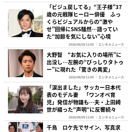
「ビジュ戻してる」“王子様”37
歳の元戦隊ヒーロー俳優 ふっ
くらビジュアルからの“激や
せ”回帰にSNS騒然…語ってい
た“加齢を気にしない”心境
2026/08/08 11:00
エンタメニュース
大野智 “お気に入りの場所”に
出没し…左腕の“びっしりタトゥ
ー”に現れた「驚きの異変」
2026/08/08 11:00
エンタメニュース
「涙出ました」サッカー日本代
表のモデル妻 「ワンオペ育
児」発信が物議も…夫・上田綺
世が綴った“声明“に反響続々
2026/08/08 11:00
エンタメニュース
千鳥 ロケ先でサイン、写真求