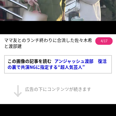
ママ友とのランチ終わりに合流した佐々木希
4/17
と渡部建
この画像の記事を読む
アンジャッシュ渡部 復活
の裏で共演NGに指定する“超人気芸人”
広告の下にコンテンツが続きます