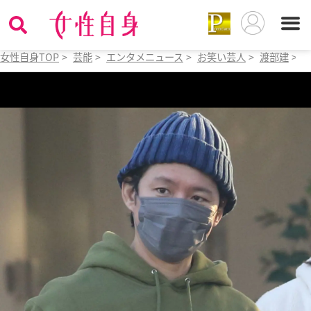
女性自身TOP
>
芸能
>
エンタメニュース
>
お笑い芸人
>
渡部建
>