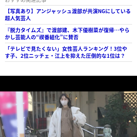
【写真あり】アンジャッシュ渡部が共演NGにしている
超人気芸人
『脱力タイムズ』で渡部建、木下優樹菜が復帰…やら
かし芸能人の“禊番組化”に賛否
「テレビで見たくない」女性芸人ランキング！3位や
す子、2位ニッチェ・江上を抑えた圧倒的な1位は？