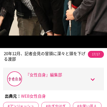
20年12月、記者会見の冒頭に深々と頭を下げ
17/17
る渡部
『女性自身』編集部
出典元：
WEB女性自身
アンジャッシュ
おぎやはぎ
お笑い芸人