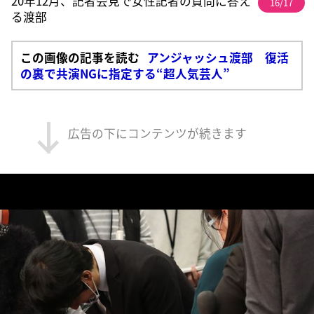
20年12月、記者会見で女性記者の質問に答え
16/17
る渡部
この画像の記事を読む
アンジャッシュ渡部 復活
の裏で共演NGに指定する“超人気芸人”
広告の下にコンテンツが続きます