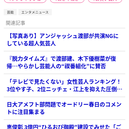
芸能
エンタメニュース
関連記事
【写真あり】アンジャッシュ渡部が共演NGに
している超人気芸人
『脱力タイムズ』で渡部建、木下優樹菜が復
帰…やらかし芸能人の“禊番組化”に賛否
「テレビで見たくない」女性芸人ランキング！
3位やす子、2位ニッチェ・江上を抑えた圧倒的
な1位は？
日大アメフト部問題でオードリー春日のコメン
トに注目集まる
恵俊彰 3億円“ひるおび御殿”建設でみせた「ご