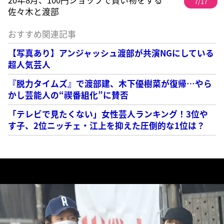
7/17
佐々木と渡部
おすすめ関連記事
【写真あり】アンジャッシュ渡部が共演NGにしている
超人気芸人
『脱力タイムズ』で渡部建、木下優樹菜が復帰…やら
かし芸能人の“禊番組化”に賛否
「テレビで見たくない」女性芸人ランキング！3位や
す子、2位ニッチェ・江上を抑えた圧倒的な1位は？