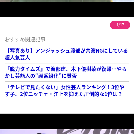
1/17
おすすめ関連記事
【写真あり】アンジャッシュ渡部が共演NGにしている
超人気芸人
『脱力タイムズ』で渡部建、木下優樹菜が復帰…やら
かし芸能人の“禊番組化”に賛否
「テレビで見たくない」女性芸人ランキング！3位や
す子、2位ニッチェ・江上を抑えた圧倒的な1位は？