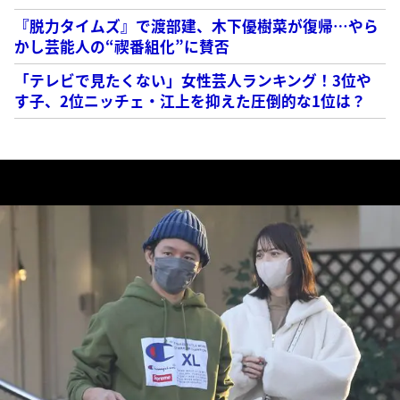
『脱力タイムズ』で渡部建、木下優樹菜が復帰…やら
かし芸能人の“禊番組化”に賛否
「テレビで見たくない」女性芸人ランキング！3位や
す子、2位ニッチェ・江上を抑えた圧倒的な1位は？