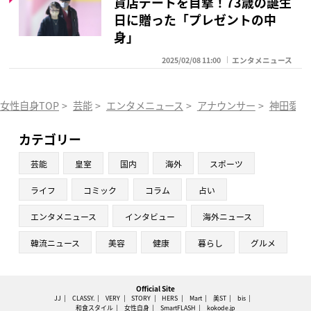
貨店デートを目撃！73歳の誕生
日に贈った「プレゼントの中
身」
2025/02/08 11:00
エンタメニュース
女性自身TOP
>
芸能
>
エンタメニュース
>
アナウンサー
>
神田愛花
カテゴリー
芸能
皇室
国内
海外
スポーツ
ライフ
コミック
コラム
占い
エンタメニュース
インタビュー
海外ニュース
韓流ニュース
美容
健康
暮らし
グルメ
Official Site
JJ
CLASSY.
VERY
STORY
HERS
Mart
美ST
bis
和食スタイル
女性自身
SmartFLASH
kokode.jp