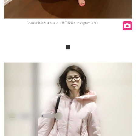
'22年は全身かぼちゃに（神田愛花のInstagramより）
■