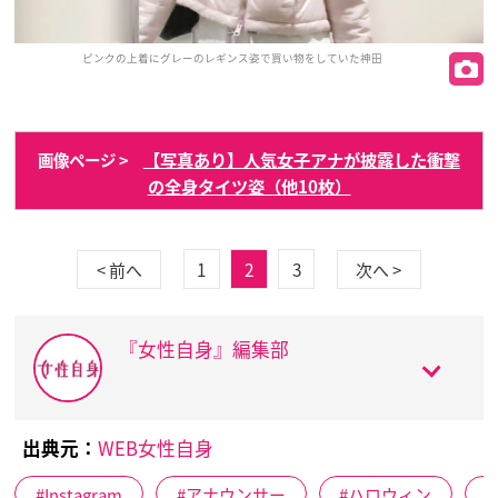
ピンクの上着にグレーのレギンス姿で買い物をしていた神田
【写真あり】人気女子アナが披露した衝撃
画像ページ >
の全身タイツ姿（他10枚）
1
2
3
< 前へ
次へ >
『女性自身』編集部
出典元：
WEB女性自身
Instagram
アナウンサー
ハロウィン