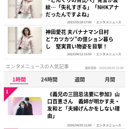
紋…「失礼すぎる」「NHKアナ
だったんですよね」
2023/05/29 17:00
エンタメニュース
神田愛花 夫バナナマン日村
と“カツカツ”の億ション暮ら
し 堅実買い物姿を目撃！
2023/04/12 15:50
エンタメニュース
エンタメニュースの人気記事
最終更新：2026/08/07 21:00
1時間
24時間
週間
月間
1
《義兄の三回忌法要に参加》山
口百恵さん 義姉が明かす夫・
友和と「夫婦げんかをしない理
由」
2026/04/02 11:00
エンタメニュース