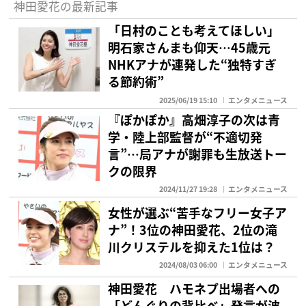
神田愛花の最新記事
「日村のことも考えてほしい」
明石家さんまも仰天…45歳元
NHKアナが連発した“独特すぎ
る節約術”
2025/06/19 15:10
エンタメニュース
『ぽかぽか』高畑淳子の次は青
学・陸上部監督が“不適切発
言”…局アナが謝罪も生放送トー
クの限界
2024/11/27 19:28
エンタメニュース
女性が選ぶ“苦手なフリー女子ア
ナ”！3位の神田愛花、2位の滝
川クリステルを抑えた1位は？
2024/08/03 06:00
エンタメニュース
神田愛花 ハモネプ出場者への
「どんぐりの背比べ」発言が波