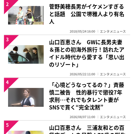
2
菅野美穂長男がイケメンすぎる
と話題 公園で堺雅人より有名
人
2018/05/24 16:00
エンタメニュース
3
山口百恵さん GWに長男夫妻
＆孫との初海外旅行！訪れたア
イドル時代から愛する「思い出
のリゾート」
2026/05/22 11:00
エンタメニュース
4
「心境どうなってるの？」斉藤
慎二被告 性的暴行で懲役7年
求刑…それでもタレント妻が
SNSで貫く“完全沈黙”
2026/08/07 11:00
エンタメニュース
5
山口百恵さん 三浦友和との百