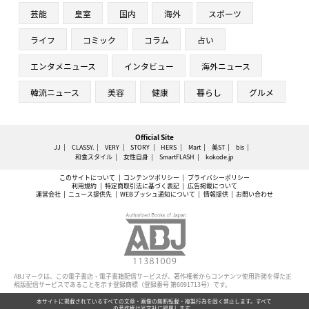
芸能
皇室
国内
海外
スポーツ
ライフ
コミック
コラム
占い
エンタメニュース
インタビュー
海外ニュース
韓流ニュース
美容
健康
暮らし
グルメ
Official Site
JJ
CLASSY.
VERY
STORY
HERS
Mart
美ST
bis
和食スタイル
女性自身
SmartFLASH
kokode.jp
このサイトについて
コンテンツポリシー
プライバシーポリシー
利用規約
特定商取引法に基づく表記
広告掲載について
運営会社
ニュース提供先
WEBプッシュ通知について
情報提供
お問い合わせ
ABJマークは、この電子書店・電子書籍配信サービスが、著作権者からコンテンツ使用許諾を得た正
規版配信サービスであることを示す登録商標（登録番号 第6091713号）です。
本サイトに掲載されているすべての文章・画像の無断転載・複製行為を固く禁止します。すべて
の著作権は光文社に帰属します。