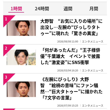
1時間
24時間
週間
月間
1
大野智 “お気に入りの場所”に
出没し…左腕の“びっしりタト
ゥー”に現れた「驚きの異変」
2026/08/08 11:00
エンタメニュース
2
「何があったんだ」“王子様俳
優”千葉雄大 イベントで披露
した“激変姿”にSNS衝撃
2026/03/04 16:20
エンタメニュース
3
《左腕にびっしり》大野
智 “絵柄の意味”にファン騒
然…“巨大タトゥー”に描かれた
「7文字の言葉」
2026/07/09 15:25
エンタメニュース