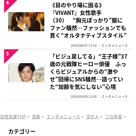
4
《目のやり場に困る》
『VIVANT』女性歌手
（30） “胸元ぽっかり”服に
ファン騒然…ファッションでも
貫く“オルタナティブスタイル”
2026/08/07 17:10
エンタメニュース
5
「ビジュ戻してる」“王子様”37
歳の元戦隊ヒーロー俳優 ふっ
くらビジュアルからの“激や
せ”回帰にSNS騒然…語ってい
た“加齢を気にしない”心境
2026/08/08 11:00
エンタメニュース
女性自身TOP
>
芸能
>
エンタメニュース
>
文化人
>
三谷幸喜
>
「
カテゴリー