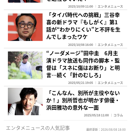
2025/10/09 11:00
エンタメニュース
「タイパ時代への挑戦」三谷幸
喜の新ドラマ『もしがく』第1
話が“わかりにくい”と不評を生
んでしまったワケ
2025/10/08 16:00
エンタメニュース
“ノーダメージ”田中圭 6月主
演ドラマ放送も同作の脚本・監
督は「スネに傷はお断り」と明
言…続く「針のむしろ」
2025/05/21 19:05
エンタメニュース
「こんなん、別所が主役やない
か！」別所哲也が明かす俳優・
浜田雅功の意外な一面
2025/05/18 11:00
コラム
エンタメニュースの人気記事
最終更新：2026/08/08 18:00