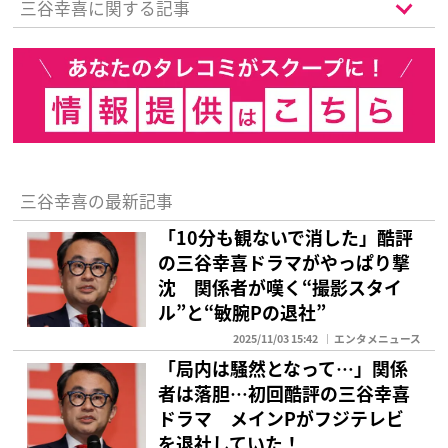
三谷幸喜に関する記事
三谷幸喜の最新記事
「10分も観ないで消した」酷評
の三谷幸喜ドラマがやっぱり撃
沈 関係者が嘆く“撮影スタイ
ル”と“敏腕Pの退社”
2025/11/03 15:42
エンタメニュース
「局内は騒然となって…」関係
者は落胆…初回酷評の三谷幸喜
ドラマ メインPがフジテレビ
を退社していた！