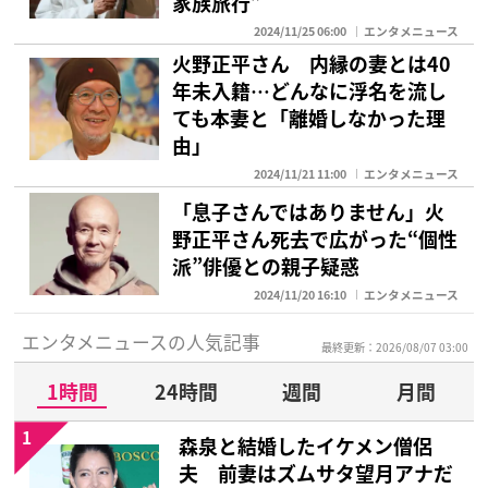
家族旅行”
2024/11/25 06:00
エンタメニュース
火野正平さん 内縁の妻とは40
年未入籍…どんなに浮名を流し
ても本妻と「離婚しなかった理
由」
2024/11/21 11:00
エンタメニュース
「息子さんではありません」火
野正平さん死去で広がった“個性
派”俳優との親子疑惑
2024/11/20 16:10
エンタメニュース
エンタメニュースの人気記事
最終更新：2026/08/07 03:00
1時間
24時間
週間
月間
1
森泉と結婚したイケメン僧侶
夫 前妻はズムサタ望月アナだ