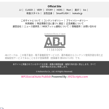
Official Site
JJ
CLASSY.
VERY
STORY
HERS
Mart
美ST
bis
和食スタイル
女性自身
SmartFLASH
kokode.jp
このサイトについて
コンテンツポリシー
プライバシーポリシー
利用規約
特定商取引法に基づく表記
広告掲載について
運営会社
ニュース提供先
WEBプッシュ通知について
情報提供
お問い合わせ
ABJマークは、この電子書店・電子書籍配信サービスが、著作権者からコンテンツ使用許諾を得た正
規版配信サービスであることを示す登録商標（登録番号 第6091713号）です。
本サイトに掲載されているすべての文章・画像の無断転載・複製行為を固く禁止します。すべて
の著作権は光文社に帰属します。
© Kobunsha Co., Ltd. All Rights Reserved.
WP2Social Auto Publish
Powered By :
XYZScripts.com