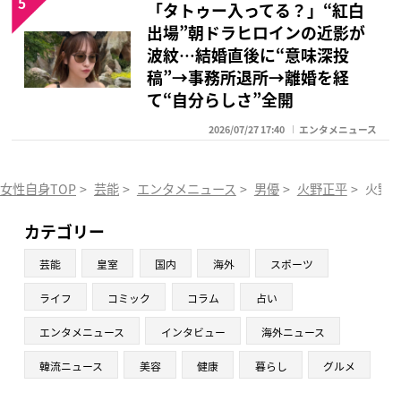
5
「タトゥー入ってる？」“紅白
出場”朝ドラヒロインの近影が
波紋…結婚直後に“意味深投
稿”→事務所退所→離婚を経
て“自分らしさ”全開
2026/07/27 17:40
エンタメニュース
女性自身TOP
>
芸能
>
エンタメニュース
>
男優
>
火野正平
>
火野正
カテゴリー
芸能
皇室
国内
海外
スポーツ
ライフ
コミック
コラム
占い
エンタメニュース
インタビュー
海外ニュース
韓流ニュース
美容
健康
暮らし
グルメ