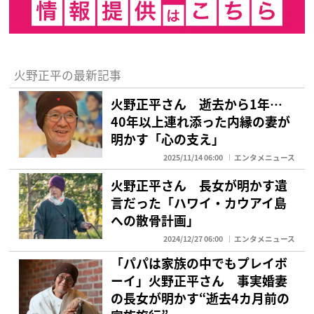
火野正平の最新記事
火野正平さん 逝去から1年…
40年以上連れ添った内縁の妻が
明かす「心の支え」
2025/11/14 06:00
エンタメニュース
火野正平さん 長女が明かす遺
言だった「ハワイ・カウアイ島
への散骨計画」
2024/12/27 06:00
エンタメニュース
「パパは家族の中でもプレイボ
ーイ」火野正平さん 事実婚妻
の長女が明かす“逝去4カ月前の