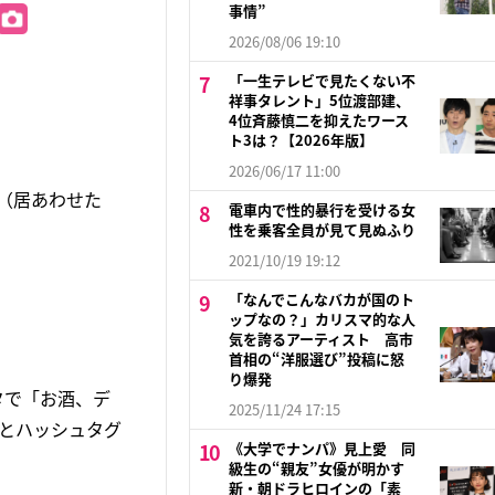
事情”
2026/08/06 19:10
「一生テレビで見たくない不
祥事タレント」5位渡部建、
4位斉藤慎二を抑えたワース
ト3は？【2026年版】
2026/06/17 11:00
（居あわせた
電車内で性的暴行を受ける女
性を乗客全員が見て見ぬふり
2021/10/19 19:12
「なんでこんなバカが国のト
ップなの？」カリスマ的な人
気を誇るアーティスト 高市
首相の“洋服選び”投稿に怒
り爆発
タで「お酒、デ
2025/11/24 17:15
」とハッシュタグ
《大学でナンパ》見上愛 同
級生の“親友”女優が明かす
新・朝ドラヒロインの「素