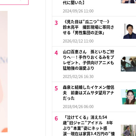
代に聞いた】
2024/09/26 11:00
《見た目は“瓜二つ”で…》
鈴木亮平 撮影現場に帯同さ
せる「男性集団の正体」
2026/02/12 11:00
山口百恵さん 孫といちご狩
りへ…！手作りおくるみをプ
レゼント、子供向けアニメも
猛勉強の溺愛ぶり
2025/02/26 16:30
森泉と結婚したイケメン僧侶
夫 前妻はズムサタ望月アナ
だった
2018/04/26 06:00
「泣けてくる」消えた54
歳“旧ジャニ”アイドル 8年
ぶり“本業”姿にネット感
涙…現在は家賃3.4万円の“懐