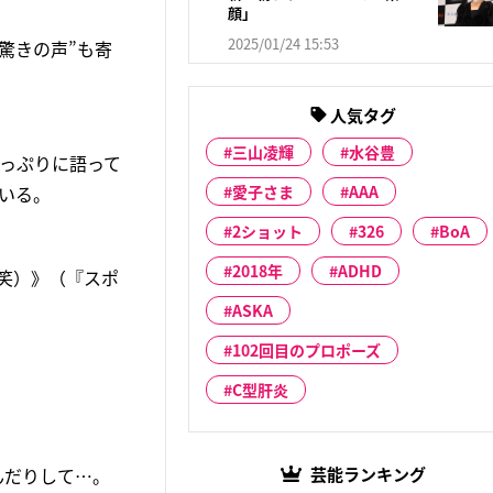
顔」
2025/01/24 15:53
驚きの声”も寄
人気タグ
三山凌輝
水谷豊
たっぷりに語って
いる。
愛子さま
AAA
2ショット
326
BoA
2018年
ADHD
笑）》（『スポ
ASKA
102回目のプロポーズ
C型肝炎
んだりして…。
芸能ランキング