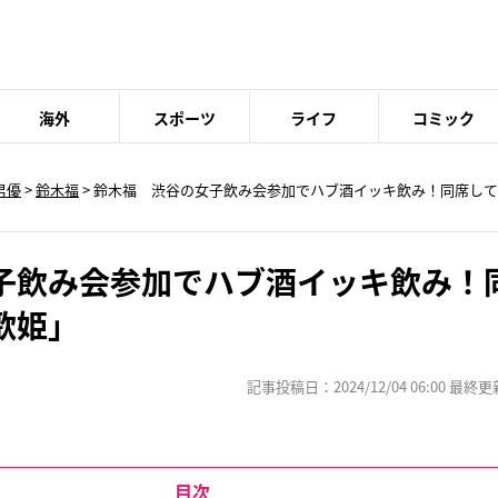
海外
スポーツ
ライフ
コミック
男優
>
鈴木福
> 鈴木福 渋谷の女子飲み会参加でハブ酒イッキ飲み！同席し
子飲み会参加でハブ酒イッキ飲み！
歌姫」
記事投稿日：2024/12/04 06:00 最終更新日
目次