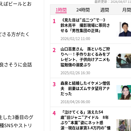
最終更新：2026/08/07 11
えばビールとお
1時間
24時間
週間
月間
《見た目は“瓜二つ”で…》
鈴木亮平 撮影現場に帯同さ
せる「男性集団の正体」
ださる方がたく
2026/02/12 11:00
山口百恵さん 孫といちご狩
りへ…！手作りおくるみをプ
レゼント、子供向けアニメも
仲良さそうに会話
猛勉強の溺愛ぶり
2025/02/26 16:30
森泉と結婚したイケメン僧侶
夫 前妻はズムサタ望月アナ
だった
2018/04/26 06:00
「泣けてくる」消えた54
誕生した3番目のグ
歳“旧ジャニ”アイドル 8年
ぶり“本業”姿にネット感
種SNSやストリ
涙…現在は家賃3.4万円の“懐