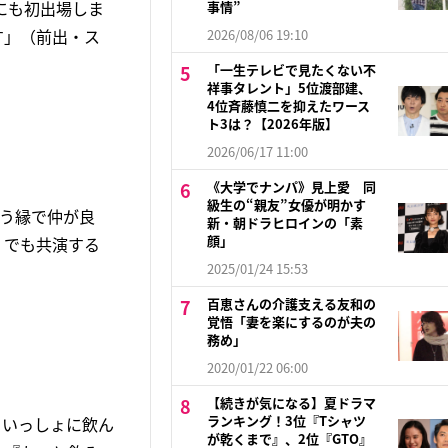
にも初出場しま
事情”
す」（前出・ス
2026/08/06 19:10
「一生テレビで見たくない不
祥事タレント」5位渡部建、
4位斉藤慎二を抑えたワース
ト3は？【2026年版】
2026/06/17 11:00
《大学でナンパ》見上愛 同
級生の“親友”女優が明かす
う縁で仲が良
新・朝ドラヒロインの「素
顔」
）でも共演する
2025/01/24 15:53
百恵さんの介護支える友和の
覚悟「妻を楽にするのが夫の
務め」
2020/01/22 06:00
【続きが気になる】夏ドラマ
ランキング！3位『Tシャツ
もいっしょに飲ん
が乾くまで』、2位『GTO』