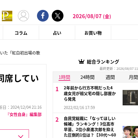
2026/08/07
(金)
コラム
占い
お買い物
ていた「紅白初出場の歌
総合ランキング
最終更新：2026/08/07 11
同席してい
1時間
24時間
週間
月間
2年前から行方不明だった4
歳女児が祖父宅の隠し部屋か
ら発見
：2024/12/04 21:16
2022/02/16 17:59
『女性自身』編集部
自民党総裁に「なってほしい
候補」ランキング！3位高市
早苗、2位小泉進次郎を抑え
た圧倒的1位は？【30代〜60