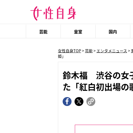
芸能
皇室
国内
女性自身TOP
>
芸能
>
エンタメニュース
>
姫」
鈴木福 渋谷の女
た「紅白初出場の