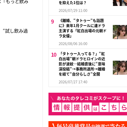
は『もっと飲み
を抑えた1位は？
2026/07/29 11:00
《離婚、“タトゥー”も話題
に》来年1月クールに連ドラ
、“試し飲み過
主演する「紅白出場の元朝ド
ラ女優」
2026/08/06 16:00
「タトゥー入ってる？」“紅
白出場”朝ドラヒロインの近
影が波紋…結婚直後に“意味
深投稿”→事務所退所→離婚
を経て“自分らしさ”全開
2026/07/27 17:40