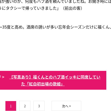
酒が強いのか、何度もハブ酒を頼んでいましたね。お開き時に
うにタクシーで帰っていきました」（前出の客）
〜35度と高め。酒席の誘いが多い忘年会シーズンだけに福くん
 >
【写真あり】福くんとのハブ酒イッキに同席してい
た「紅白初出場の歌姫」
1
2
3
次へ >