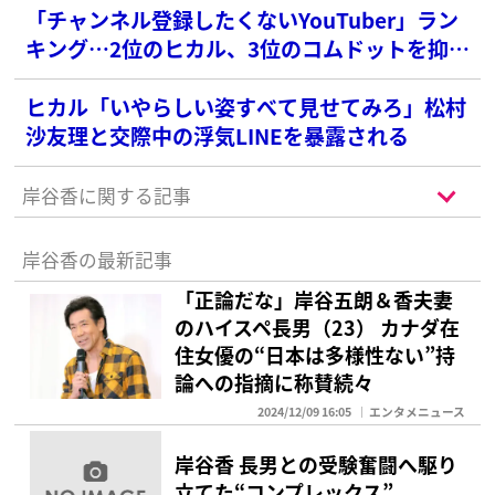
「チャンネル登録したくないYouTuber」ラン
キング…2位のヒカル、3位のコムドットを抑え
た1位は？
ヒカル「いやらしい姿すべて見せてみろ」松村
沙友理と交際中の浮気LINEを暴露される
岸谷香に関する記事
岸谷香の最新記事
「正論だな」岸谷五朗＆香夫妻
のハイスペ長男（23） カナダ在
住女優の“日本は多様性ない”持
論への指摘に称賛続々
2024/12/09 16:05
エンタメニュース
岸谷香 長男との受験奮闘へ駆り
立てた“コンプレックス”