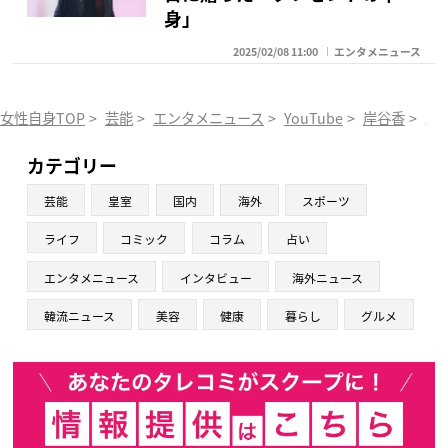
身」
2025/02/08 11:00
エンタメニュース
女性自身TOP
>
芸能
>
エンタメニュース
>
YouTube
>
岸谷香
>
岸
カテゴリー
芸能
皇室
国内
海外
スポーツ
ライフ
コミック
コラム
占い
エンタメニュース
インタビュー
海外ニュース
韓流ニュース
美容
健康
暮らし
グルメ