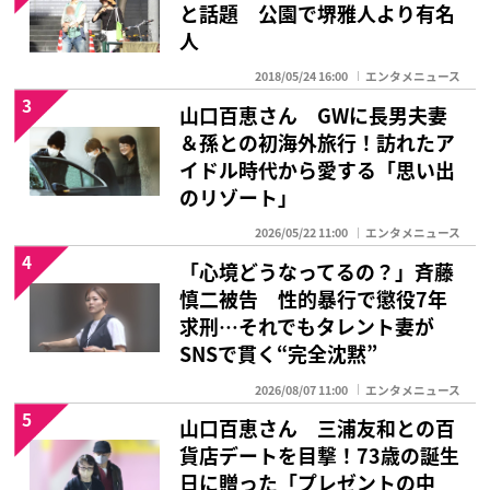
と話題 公園で堺雅人より有名
人
2018/05/24 16:00
エンタメニュース
3
山口百恵さん GWに長男夫妻
＆孫との初海外旅行！訪れたア
イドル時代から愛する「思い出
のリゾート」
2026/05/22 11:00
エンタメニュース
4
「心境どうなってるの？」斉藤
慎二被告 性的暴行で懲役7年
求刑…それでもタレント妻が
SNSで貫く“完全沈黙”
2026/08/07 11:00
エンタメニュース
5
山口百恵さん 三浦友和との百
貨店デートを目撃！73歳の誕生
日に贈った「プレゼントの中