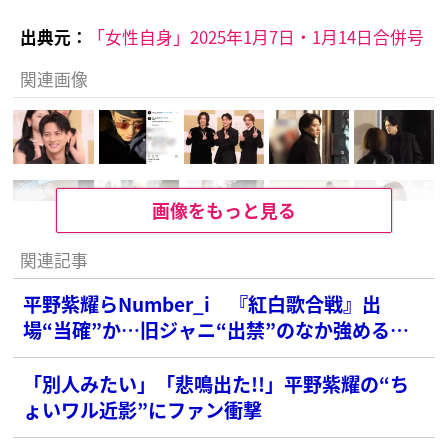
出典元：
「女性自身」2025年1月7日・1月14日合併号
関連画像
画像をもっと見る
関連記事
平野紫耀らNumber_i 『紅白歌合戦』出
場“当確”か…旧ジャニ“出禁”のなか強める
NHKとのパイプ
「別人みたい」「悲鳴出た!!」平野紫耀の“ち
ょいワル近影”にファン衝撃