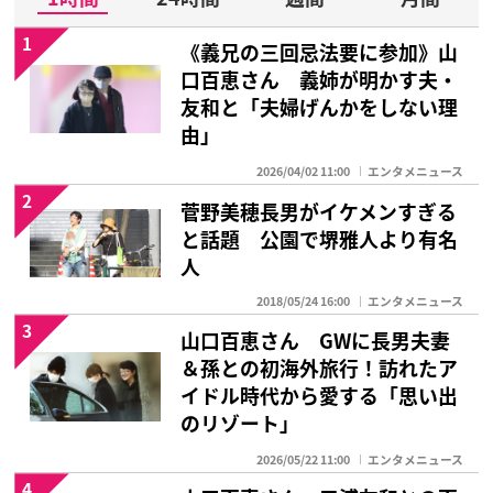
1
《義兄の三回忌法要に参加》山
口百恵さん 義姉が明かす夫・
友和と「夫婦げんかをしない理
由」
2026/04/02 11:00
エンタメニュース
2
菅野美穂長男がイケメンすぎる
と話題 公園で堺雅人より有名
人
2018/05/24 16:00
エンタメニュース
3
山口百恵さん GWに長男夫妻
＆孫との初海外旅行！訪れたア
イドル時代から愛する「思い出
のリゾート」
2026/05/22 11:00
エンタメニュース
4