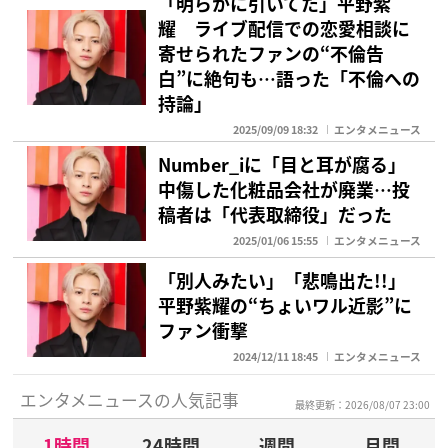
「明らかに引いてた」平野紫
耀 ライブ配信での恋愛相談に
寄せられたファンの“不倫告
白”に絶句も…語った「不倫への
持論」
2025/09/09 18:32
エンタメニュース
Number_iに「目と耳が腐る」
中傷した化粧品会社が廃業…投
稿者は「代表取締役」だった
2025/01/06 15:55
エンタメニュース
「別人みたい」「悲鳴出た!!」
平野紫耀の“ちょいワル近影”に
ファン衝撃
2024/12/11 18:45
エンタメニュース
エンタメニュースの人気記事
最終更新：2026/08/07 23:00
1時間
24時間
週間
月間