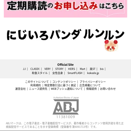
Official Site
JJ
CLASSY.
VERY
STORY
HERS
Mart
美ST
bis
和食スタイル
女性自身
SmartFLASH
kokode.jp
このサイトについて
コンテンツポリシー
プライバシーポリシー
利用規約
特定商取引法に基づく表記
広告掲載について
運営会社
ニュース提供先
WEBプッシュ通知について
情報提供
お問い合わせ
ABJマークは、この電子書店・電子書籍配信サービスが、著作権者からコンテンツ使用許諾を得た正
規版配信サービスであることを示す登録商標（登録番号 第6091713号）です。