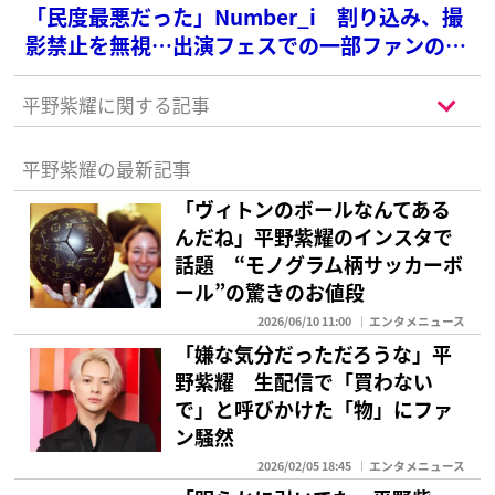
「民度最悪だった」Number_i 割り込み、撮
影禁止を無視…出演フェスでの一部ファンのマ
ナーが「ほんとに悪い」と批判続出
平野紫耀に関する記事
平野紫耀の最新記事
「ヴィトンのボールなんてある
んだね」平野紫耀のインスタで
話題 “モノグラム柄サッカーボ
ール”の驚きのお値段
2026/06/10 11:00
エンタメニュース
「嫌な気分だっただろうな」平
野紫耀 生配信で「買わない
で」と呼びかけた「物」にファ
ン騒然
2026/02/05 18:45
エンタメニュース