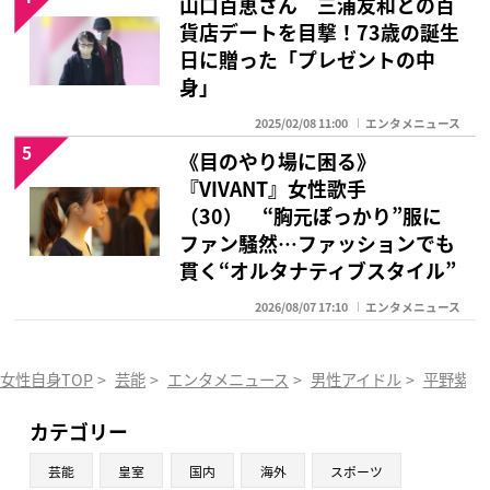
山口百恵さん 三浦友和との百
貨店デートを目撃！73歳の誕生
日に贈った「プレゼントの中
身」
2025/02/08 11:00
エンタメニュース
5
《目のやり場に困る》
『VIVANT』女性歌手
（30） “胸元ぽっかり”服に
ファン騒然…ファッションでも
貫く“オルタナティブスタイル”
2026/08/07 17:10
エンタメニュース
女性自身TOP
>
芸能
>
エンタメニュース
>
男性アイドル
>
平野紫耀
カテゴリー
芸能
皇室
国内
海外
スポーツ