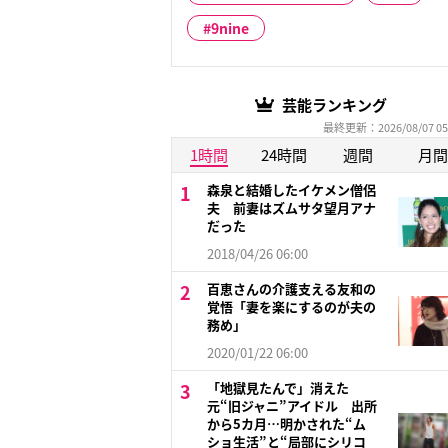
9nine
芸能ランキング
最終更新：2026/08/07 05
1時間
24時間
週間
月間
森泉と結婚したイケメン僧侶
夫 前妻はズムサタ望月アナ
だった
2018/04/26 06:00
百恵さんの介護支える友和の
覚悟「妻を楽にするのが夫の
務め」
2020/01/22 06:00
「地獄見たんで」消えた
元“旧ジャニ”アイドル 出所
から5カ月…明かされた“ム
ショ生活”と“局部にシリコ