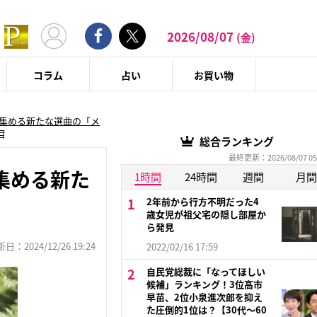
2026/08/07
(金)
コラム
占い
お買い物
集める新たな選曲の「メ
目
総合ランキング
最終更新：2026/08/07 05
集める新た
1時間
24時間
週間
月間
2年前から行方不明だった4
歳女児が祖父宅の隠し部屋か
ら発見
：2024/12/26 19:24
2022/02/16 17:59
自民党総裁に「なってほしい
候補」ランキング！3位高市
早苗、2位小泉進次郎を抑え
た圧倒的1位は？【30代〜60