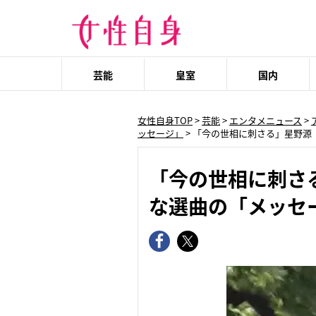
芸能
皇室
国内
女性自身TOP
>
芸能
>
エンタメニュース
>
ッセージ」
>
「今の世相に刺さる」星野源
「今の世相に刺さ
な選曲の「メッセ