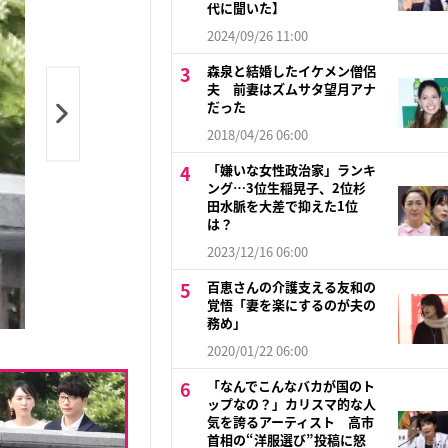
代に聞いた】
2024/09/26 11:00
森泉と結婚したイケメン僧侶
夫 前妻はズムサタ望月アナ
だった
2018/04/26 06:00
「嫌いな女性政治家」ランキ
ング…3位生稲晃子、2位杉
田水脈を大差で抑えた1位
は？
2023/12/16 06:00
百恵さんの介護支える友和の
覚悟「妻を楽にするのが夫の
務め」
2020/01/22 06:00
「なんでこんなバカが国のト
ップなの？」カリスマ的な人
気を誇るアーティスト 高市
首相の“洋服選び”投稿に怒