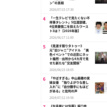
ン”の真相
2026/07/15 17:30
「一生テレビで見たくない不
祥事タレント」5位渡部建、
4位斉藤慎二を抑えたワース
ト3は？【2026年版】
2026/06/17 11:00
《見渡す限りタトゥー》
元“旧ジャニ”アイドル “異
色イベント”での近影にネッ
ト騒然…出所から4カ月で見
せた新たな“交友関係”
2026/06/23 18:05
「やばすぎる」中山美穂の実
妹女優 “独りよがりな差し
入れ”に「自分勝手にもほど
がある」と批判の声
2024/07/12 19:58
《左手首には包帯》坂口杏