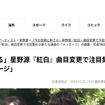
海外
スポーツ
ライフ
コミック
アーティスト
>
星野源
>
「今の世相に刺さる」星野源『紅白』曲目変更で注目
『紅白』曲目変更で注目集める新たな選曲の「メッセージ」の画像・写真5枚
る」星野源『紅白』曲目変更で注目
ージ」
記事投稿日：2024/12/26 19:23 最終更新日