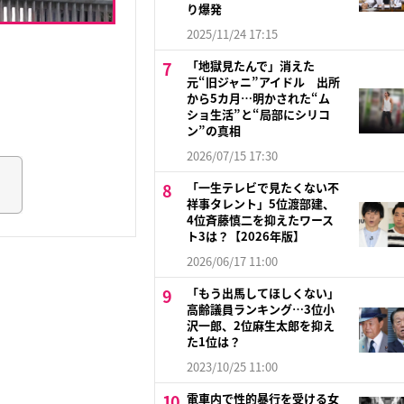
り爆発
2025/11/24 17:15
「地獄見たんで」消えた
元“旧ジャニ”アイドル 出所
から5カ月…明かされた“ム
ショ生活”と“局部にシリコ
ン”の真相
2026/07/15 17:30
「一生テレビで見たくない不
祥事タレント」5位渡部建、
4位斉藤慎二を抑えたワース
ト3は？【2026年版】
2026/06/17 11:00
「もう出馬してほしくない」
高齢議員ランキング…3位小
沢一郎、2位麻生太郎を抑え
た1位は？
2023/10/25 11:00
電車内で性的暴行を受ける女