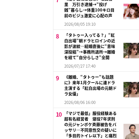
里 万引き逮捕→“投げ
銭”暮らし→体重100キロ目
前のビジュ激変に心配の声
2026/08/05 19:10
「タトゥー入ってる？」“紅
白出場”朝ドラヒロインの近
影が波紋…結婚直後に“意味
深投稿”→事務所退所→離婚
を経て“自分らしさ”全開
2026/07/27 17:40
《離婚、“タトゥー”も話題
に》来年1月クールに連ドラ
主演する「紅白出場の元朝ド
ラ女優」
2026/08/06 16:00
「マジで最低」服役経験ある
超有名経営者 懲役7年求刑
の元ジャンポケ斉藤被告をバ
ッサリ…不同意性交の疑いに
「多目的トイレ以下」と痛烈