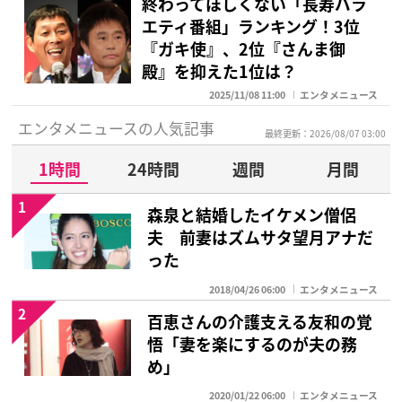
終わってほしくない「長寿バラ
エティ番組」ランキング！3位
『ガキ使』、2位『さんま御
殿』を抑えた1位は？
2025/11/08 11:00
エンタメニュース
エンタメニュースの人気記事
最終更新：2026/08/07 03:00
1時間
24時間
週間
月間
1
森泉と結婚したイケメン僧侶
夫 前妻はズムサタ望月アナだ
った
2018/04/26 06:00
エンタメニュース
2
百恵さんの介護支える友和の覚
悟「妻を楽にするのが夫の務
め」
2020/01/22 06:00
エンタメニュース