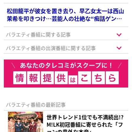
松田龍平が彼女を置き去り、早乙女太一は西山
茉希を叩きつけ…芸能人の壮絶な“痴話ゲン
カ”現場
バラエティ番組に関する記事
バラエティ番組の出演番組に関する記事
バラエティ番組の最新記事
世界トレンド1位でも不満続出!?︎
M!LK初冠番組に寄せられた「フ
ァンの意外な本音」