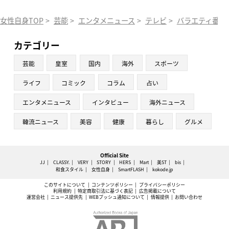
女性自身TOP
>
芸能
>
エンタメニュース
>
テレビ
>
バラエティ番組
カテゴリー
芸能
皇室
国内
海外
スポーツ
ライフ
コミック
コラム
占い
エンタメニュース
インタビュー
海外ニュース
韓流ニュース
美容
健康
暮らし
グルメ
Official Site
JJ
CLASSY.
VERY
STORY
HERS
Mart
美ST
bis
和食スタイル
女性自身
SmartFLASH
kokode.jp
このサイトについて
コンテンツポリシー
プライバシーポリシー
利用規約
特定商取引法に基づく表記
広告掲載について
運営会社
ニュース提供先
WEBプッシュ通知について
情報提供
お問い合わせ