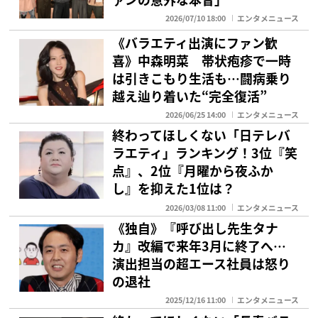
2026/07/10 18:00
エンタメニュース
《バラエティ出演にファン歓
喜》中森明菜 帯状疱疹で一時
は引きこもり生活も…闘病乗り
越え辿り着いた“完全復活”
2026/06/25 14:00
エンタメニュース
終わってほしくない「日テレバ
ラエティ」ランキング！3位『笑
点』、2位『月曜から夜ふか
し』を抑えた1位は？
2026/03/08 11:00
エンタメニュース
《独自》『呼び出し先生タナ
カ』改編で来年3月に終了へ…
演出担当の超エース社員は怒り
の退社
2025/12/16 11:00
エンタメニュース