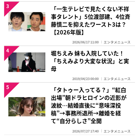
3
「一生テレビで見たくない不祥
事タレント」5位渡部建、4位斉
藤慎二を抑えたワースト3は？
【2026年版】
2026/06/17 11:00
エンタメニュース
4
堀ちえみ 妹も入院していた！
「ちえみより大変な状況」と実
母
2019/04/23 00:00
エンタメニュース
5
「タトゥー入ってる？」“紅白
出場”朝ドラヒロインの近影が
波紋…結婚直後に“意味深投
稿”→事務所退所→離婚を経
て“自分らしさ”全開
2026/07/27 17:40
エンタメニュース