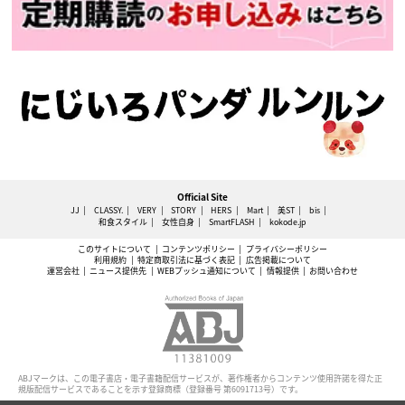
Official Site
JJ
CLASSY.
VERY
STORY
HERS
Mart
美ST
bis
和食スタイル
女性自身
SmartFLASH
kokode.jp
このサイトについて
コンテンツポリシー
プライバシーポリシー
利用規約
特定商取引法に基づく表記
広告掲載について
運営会社
ニュース提供先
WEBプッシュ通知について
情報提供
お問い合わせ
ABJマークは、この電子書店・電子書籍配信サービスが、著作権者からコンテンツ使用許諾を得た正
規版配信サービスであることを示す登録商標（登録番号 第6091713号）です。