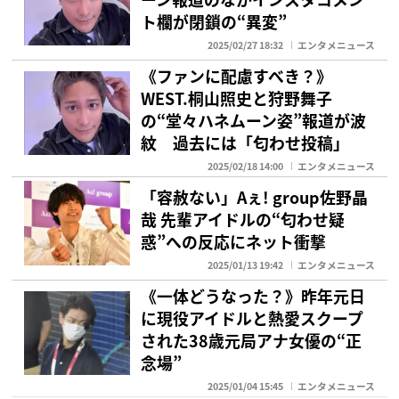
ト欄が閉鎖の“異変”
2025/02/27 18:32
エンタメニュース
《ファンに配慮すべき？》
WEST.桐山照史と狩野舞子
の“堂々ハネムーン姿”報道が波
紋 過去には「匂わせ投稿」
2025/02/18 14:00
エンタメニュース
「容赦ない」Aぇ! group佐野晶
哉 先輩アイドルの“匂わせ疑
惑”への反応にネット衝撃
2025/01/13 19:42
エンタメニュース
《一体どうなった？》昨年元日
に現役アイドルと熱愛スクープ
された38歳元局アナ女優の“正
念場”
2025/01/04 15:45
エンタメニュース