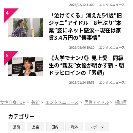
2026/02/12 11:00
エンタメニュース
4
「泣けてくる」消えた54歳“旧
ジャニ”アイドル 8年ぶり“本
業”姿にネット感涙…現在は家
賃3.4万円の“懐事情”
2026/08/06 19:10
エンタメニュース
5
《大学でナンパ》見上愛 同級
生の“親友”女優が明かす新・朝
ドラヒロインの「素顔」
2025/01/24 15:53
エンタメニュース
女性自身TOP
>
芸能
>
エンタメニュース
>
男性アイドル
>
桐山照史
カテゴリー
芸能
皇室
国内
海外
スポーツ