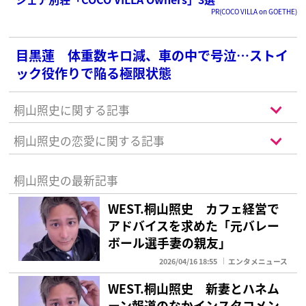
PR(COCO VILLA on GOETHE)
目黒蓮 体重数キロ減、車の中で号泣…ストイ
ック役作りで陥る極限状態
桐山照史に関する記事
桐山照史の恋愛に関する記事
桐山照史の最新記事
WEST.桐山照史 カフェ経営で
アドバイスを求めた「元バレー
ボール選手妻の親友」
2026/04/16 18:55
エンタメニュース
WEST.桐山照史 新妻とハネム
ーン報道のなかインスタコメン