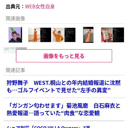
出典元：
WEB女性自身
関連画像
画像をもっと見る
関連記事
狩野舞子 WEST.桐山との年内結婚報道に沈黙
も…ゴルフイベントで見せた“左手の異変”
「ガンガン匂わせます」菊池風磨 白石麻衣と
熱愛報道…語っていた“肉食”な恋愛観
シェア別荘「COCO VILLA Owners」3選