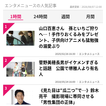
エンタメニュースの人気記事
最終更新：2026/08/07 12:00
1時間
24時間
週間
月間
1
山口百恵さん 孫といちご狩り
へ…！手作りおくるみをプレゼ
ント、子供向けアニメも猛勉強
の溺愛ぶり
2025/02/26 16:30
エンタメニュース
2
菅野美穂長男がイケメンすぎる
と話題 公園で堺雅人より有名
人
2018/05/24 16:00
エンタメニュース
3
《見た目は“瓜二つ”で…》鈴木
亮平 撮影現場に帯同させる
「男性集団の正体」