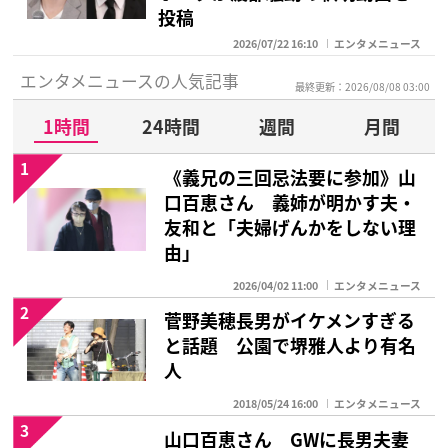
投稿
2026/07/22 16:10
エンタメニュース
エンタメニュースの人気記事
最終更新：2026/08/08 03:00
1時間
24時間
週間
月間
1
《義兄の三回忌法要に参加》山
口百恵さん 義姉が明かす夫・
友和と「夫婦げんかをしない理
由」
2026/04/02 11:00
エンタメニュース
2
菅野美穂長男がイケメンすぎる
と話題 公園で堺雅人より有名
人
2018/05/24 16:00
エンタメニュース
3
山口百恵さん GWに長男夫妻