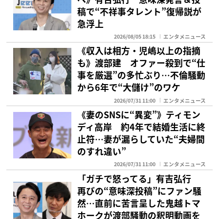
稿で“不祥事タレント”復帰説が
急浮上
2026/08/05 18:15
エンタメニュース
《収入は相方・児嶋以上の指摘
も》渡部建 オファー殺到で“仕
事を厳選”の多忙ぶり…不倫騒動
から6年で“大儲け”のワケ
2026/07/31 11:00
エンタメニュース
《妻のSNSに“異変”》ティモン
ディ高岸 約4年で結婚生活に終
止符…妻が漏らしていた“夫婦間
のすれ違い”
2026/07/31 11:00
エンタメニュース
「ガチで怒ってる」有吉弘行
再びの“意味深投稿”にファン騒
然…直前に苦言呈した鬼越トマ
ホークが渡部騒動の釈明動画を