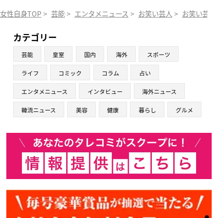
女性自身TOP
>
芸能
>
エンタメニュース
>
お笑い芸人
>
お笑い芸人
カテゴリー
芸能
皇室
国内
海外
スポーツ
ライフ
コミック
コラム
占い
エンタメニュース
インタビュー
海外ニュース
韓流ニュース
美容
健康
暮らし
グルメ