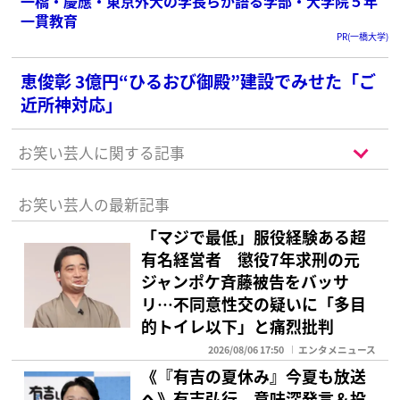
一橋・慶應・東京外大の学長らが語る学部・大学院５年
一貫教育
PR(一橋大学)
恵俊彰 3億円“ひるおび御殿”建設でみせた「ご
近所神対応」
お笑い芸人に関する記事
お笑い芸人の最新記事
「マジで最低」服役経験ある超
有名経営者 懲役7年求刑の元
ジャンポケ斉藤被告をバッサ
リ…不同意性交の疑いに「多目
的トイレ以下」と痛烈批判
2026/08/06 17:50
エンタメニュース
《『有吉の夏休み』今夏も放送
へ》有吉弘行 意味深発言＆投