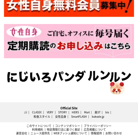
Official Site
JJ
CLASSY.
VERY
STORY
HERS
Mart
美ST
bis
和食スタイル
女性自身
SmartFLASH
kokode.jp
このサイトについて
コンテンツポリシー
プライバシーポリシー
利用規約
特定商取引法に基づく表記
広告掲載について
運営会社
ニュース提供先
WEBプッシュ通知について
情報提供
お問い合わせ