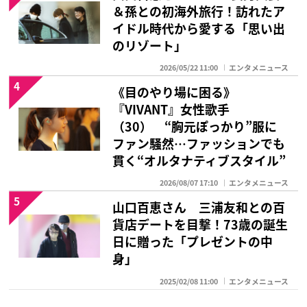
＆孫との初海外旅行！訪れたア
イドル時代から愛する「思い出
のリゾート」
2026/05/22 11:00
エンタメニュース
4
《目のやり場に困る》
『VIVANT』女性歌手
（30） “胸元ぽっかり”服に
ファン騒然…ファッションでも
貫く“オルタナティブスタイル”
2026/08/07 17:10
エンタメニュース
5
山口百恵さん 三浦友和との百
貨店デートを目撃！73歳の誕生
日に贈った「プレゼントの中
身」
2025/02/08 11:00
エンタメニュース