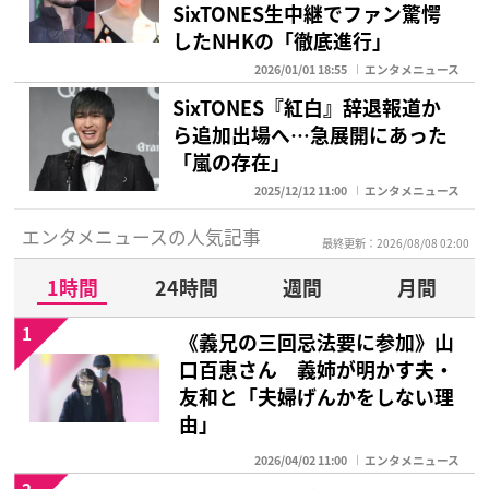
SixTONES生中継でファン驚愕
したNHKの「徹底進行」
2026/01/01 18:55
エンタメニュース
SixTONES『紅白』辞退報道か
ら追加出場へ…急展開にあった
「嵐の存在」
2025/12/12 11:00
エンタメニュース
エンタメニュースの人気記事
最終更新：2026/08/08 02:00
1時間
24時間
週間
月間
1
《義兄の三回忌法要に参加》山
口百恵さん 義姉が明かす夫・
友和と「夫婦げんかをしない理
由」
2026/04/02 11:00
エンタメニュース
2