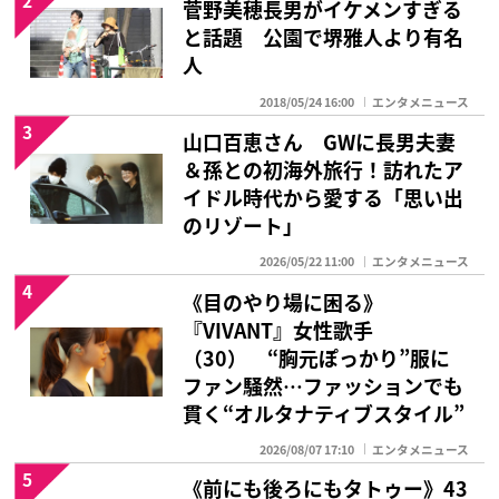
菅野美穂長男がイケメンすぎる
と話題 公園で堺雅人より有名
人
2018/05/24 16:00
エンタメニュース
3
山口百恵さん GWに長男夫妻
＆孫との初海外旅行！訪れたア
イドル時代から愛する「思い出
のリゾート」
2026/05/22 11:00
エンタメニュース
4
《目のやり場に困る》
『VIVANT』女性歌手
（30） “胸元ぽっかり”服に
ファン騒然…ファッションでも
貫く“オルタナティブスタイル”
2026/08/07 17:10
エンタメニュース
5
《前にも後ろにもタトゥー》43