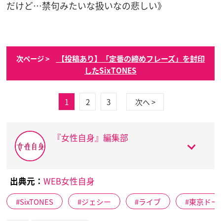
だけど…禁句みたいな扱いなの悲しい》
【投稿あり】「定番の締めフレーズ」を封印
次ページ >
したSixTONES
1
2
3
次へ >
『女性自身』編集部
出典元：
WEB女性自身
SixTONES
ジェシー
ライブ
東京ドー