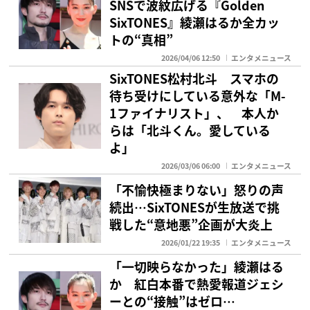
SNSで波紋広げる『Golden
SixTONES』綾瀬はるか全カッ
トの“真相”
2026/04/06 12:50
エンタメニュース
SixTONES松村北斗 スマホの
待ち受けにしている意外な「M-
1ファイナリスト」、 本人か
らは「北斗くん。愛している
よ」
2026/03/06 06:00
エンタメニュース
「不愉快極まりない」怒りの声
続出…SixTONESが生放送で挑
戦した“意地悪”企画が大炎上
2026/01/22 19:35
エンタメニュース
「一切映らなかった」綾瀬はる
か 紅白本番で熱愛報道ジェシ
ーとの“接触”はゼロ…