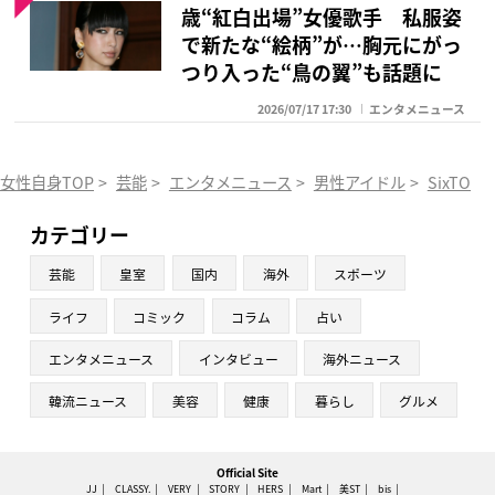
歳“紅白出場”女優歌手 私服姿
で新たな“絵柄”が…胸元にがっ
つり入った“鳥の翼”も話題に
2026/07/17 17:30
エンタメニュース
女性自身TOP
>
芸能
>
エンタメニュース
>
男性アイドル
>
SixTONE
カテゴリー
芸能
皇室
国内
海外
スポーツ
ライフ
コミック
コラム
占い
エンタメニュース
インタビュー
海外ニュース
韓流ニュース
美容
健康
暮らし
グルメ
Official Site
JJ
CLASSY.
VERY
STORY
HERS
Mart
美ST
bis