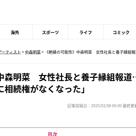
海外
スポーツ
ライフ
コミック
アーティスト
>
中森明菜
> 《絶縁の可能性》中森明菜 女性社長と養子縁組
中森明菜 女性社長と養子縁組報道
に相続権がなくなった」
記事投稿日：2025/02/08 06:00 最終更新日
目次