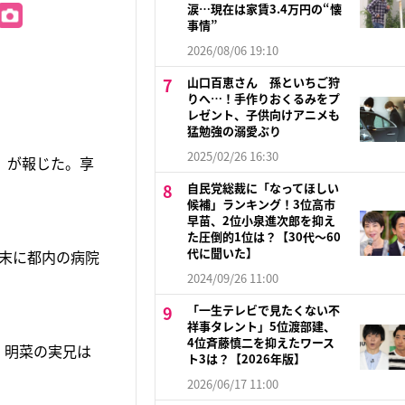
涙…現在は家賃3.4万円の“懐
事情”
2026/08/06 19:10
山口百恵さん 孫といちご狩
りへ…！手作りおくるみをプ
レゼント、子供向けアニメも
猛勉強の溺愛ぶり
2025/02/26 16:30
e』が報じた。享
自民党総裁に「なってほしい
候補」ランキング！3位高市
早苗、2位小泉進次郎を抑え
た圧倒的1位は？【30代〜60
代に聞いた】
月末に都内の病院
2024/09/26 11:00
「一生テレビで見たくない不
祥事タレント」5位渡部建、
4位斉藤慎二を抑えたワース
、明菜の実兄は
ト3は？【2026年版】
2026/06/17 11:00