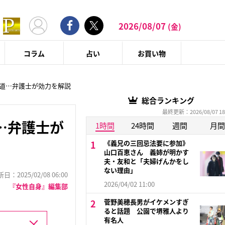
2026/08/07
(金)
コラム
占い
お買い物
報道…弁護士が効力を解説
総合ランキング
最終更新：2026/08/07 18
…弁護士が
1時間
24時間
週間
月間
《義兄の三回忌法要に参加》
山口百恵さん 義姉が明かす
夫・友和と「夫婦げんかをし
ない理由」
：2025/02/08 06:00
2026/04/02 11:00
『女性自身』編集部
菅野美穂長男がイケメンすぎ
ると話題 公園で堺雅人より
有名人