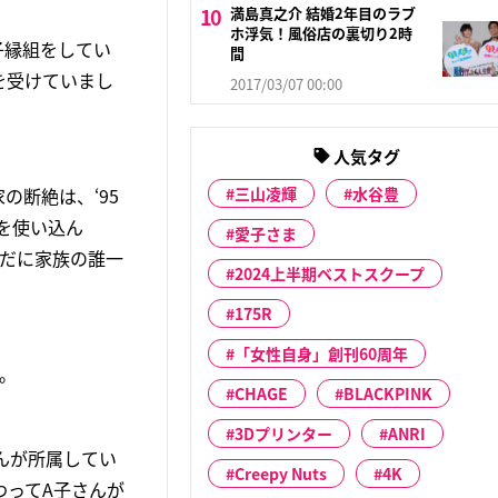
満島真之介 結婚2年目のラブ
ホ浮気！風俗店の裏切り2時
子縁組をしてい
間
を受けていまし
2017/03/07 00:00
人気タグ
断絶は、‘95
三山凌輝
水谷豊
を使い込ん
愛子さま
まだに家族の誰一
2024上半期ベストスクープ
175R
「女性自身」創刊60周年
。
CHAGE
BLACKPINK
3Dプリンター
ANRI
んが所属してい
Creepy Nuts
4K
代わってA子さんが