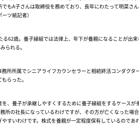
所でもA子さんは取締役を務めており、長年にわたって明菜さん
ポーツ紙記者）
たる62歳。養子縁組では法律上、年下が養親になることが出来
とみられる。
事務所所属でシニアライフカウンセラーと相続終活コンダクタ
てもらった。
産を、養子が承継しやすくするために養子縁組をするケースが
事務所の社長になっているわけですが、その方が亡くなった場
ぎやすいわけです。株式を養親が一定程度保有しているのであ
。