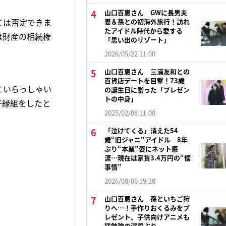
山口百恵さん GWに長男夫
ては否定できま
妻＆孫との初海外旅行！訪れ
たアイドル時代から愛する
は財産の相続権
「思い出のリゾート」
2026/05/22 11:00
山口百恵さん 三浦友和との
百貨店デートを目撃！73歳
にいらっしゃい
の誕生日に贈った「プレゼン
トの中身」
子縁組をしたと
2025/02/08 11:00
「泣けてくる」消えた54
歳“旧ジャニ”アイドル 8年
ぶり“本業”姿にネット感
涙…現在は家賃3.4万円の“懐
事情”
2026/08/06 19:10
山口百恵さん 孫といちご狩
りへ…！手作りおくるみをプ
レゼント、子供向けアニメも
猛勉強の溺愛ぶり