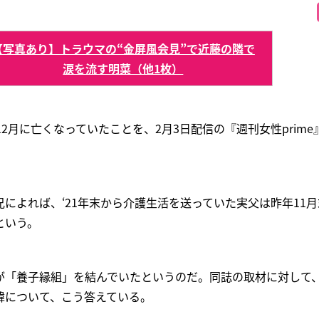
【写真あり】トラウマの“金屏風会見”で近藤の隣で
涙を流す明菜（他1枚）
12月に亡くなっていたことを、2月3日配信の『週刊女性prim
によれば、‘21年末から介護生活を送っていた実父は昨年11
という。
が「養子縁組」を結んでいたというのだ。同誌の取材に対して
緯について、こう答えている。