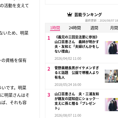
の活動を支えて
芸能ランキング
最終更新：2026/08/07 18
1時間
24時間
週間
月間
ないため、明菜
《義兄の三回忌法要に参加》
山口百恵さん 義姉が明かす
夫・友和と「夫婦げんかをし
ない理由」
2026/04/02 11:00
ーの資格を保有
菅野美穂長男がイケメンすぎ
ると話題 公園で堺雅人より
有名人
2018/05/24 16:00
多いです。明菜
山口百恵さん 夫・三浦友和
合に明菜さんはそ
が親友の認知症にショック…
れば、それも容
支えに孫と贈る「プレゼン
ト」
2026/08/07 11:00