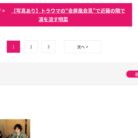
 >
【写真あり】トラウマの“金屏風会見”で近藤の隣で
涙を流す明菜
1
2
3
次へ >