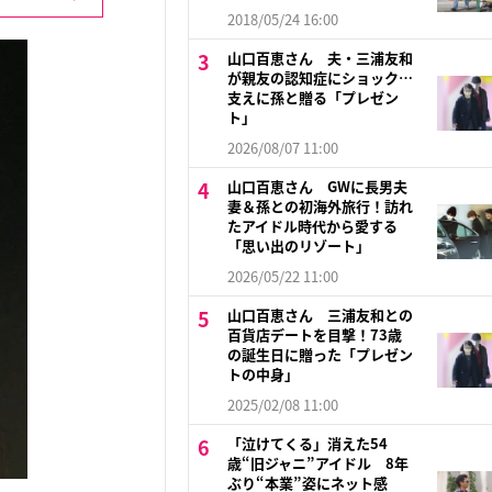
2018/05/24 16:00
山口百恵さん 夫・三浦友和
が親友の認知症にショック…
支えに孫と贈る「プレゼン
ト」
2026/08/07 11:00
山口百恵さん GWに長男夫
妻＆孫との初海外旅行！訪れ
たアイドル時代から愛する
「思い出のリゾート」
2026/05/22 11:00
山口百恵さん 三浦友和との
百貨店デートを目撃！73歳
の誕生日に贈った「プレゼン
トの中身」
2025/02/08 11:00
「泣けてくる」消えた54
歳“旧ジャニ”アイドル 8年
ぶり“本業”姿にネット感