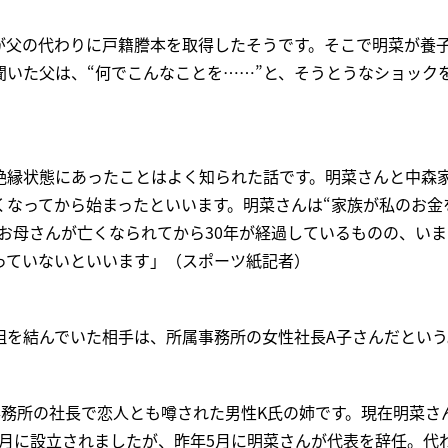
が父の代わりに戸籍謄本を取得したそうです。そこで明菜が養
聞いた父は、“何でこんなことを……”と、そうとうなショック
縁状態にあったことはよく知られた話です。明菜さんと中森家の
くなってから始まったといいます。明菜さんは“家族が私のお金
在お母さんが亡くなられてから30年が経過しているものの、い
っていないといいます」（スポーツ紙記者）
組を結んでいた相手は、所属事務所の女性社長A子さんだという
事務所の社長で恋人とも噂された男性K氏の姉です。現在明菜さ
‘22年8月に設立されましたが、昨年5月に明菜さんが代表を辞任。