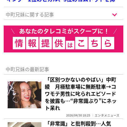
た1位は？
中町兄妹に関する記事
中町兄妹の最新記事
「区別つかないのやばい」中町
綾 月極駐車場に無断駐車→コ
ワモテ男性に叱られエピソード
を披露も…“非常識ぶり”にネッ
ト呆れ
2026/04/30 18:25
エンタメニュース
「非常識」と批判殺到…人気