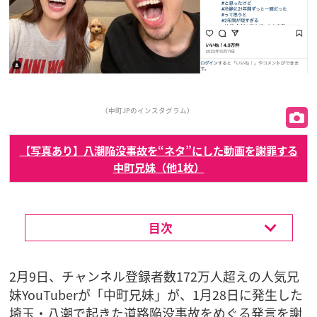
（中町JPのインスタグラム）
【写真あり】八潮陥没事故を“ネタ”にした動画を謝罪する
中町兄妹（他1枚）
目次
2月9日、チャンネル登録者数172万人超えの人気兄
妹YouTuberが「中町兄妹」が、1月28日に発生した
埼玉・八潮で起きた道路陥没事故をめぐる発言を謝