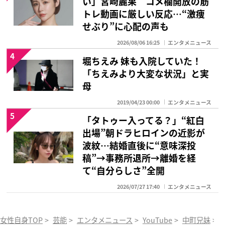
い」宮崎麗果 コメ欄開放の筋
トレ動画に厳しい反応…“激痩
せぶり”に心配の声も
2026/08/06 16:25
エンタメニュース
4
堀ちえみ 妹も入院していた！
「ちえみより大変な状況」と実
母
2019/04/23 00:00
エンタメニュース
5
「タトゥー入ってる？」“紅白
出場”朝ドラヒロインの近影が
波紋…結婚直後に“意味深投
稿”→事務所退所→離婚を経
て“自分らしさ”全開
2026/07/27 17:40
エンタメニュース
女性自身TOP
>
芸能
>
エンタメニュース
>
YouTube
>
中町兄妹
>