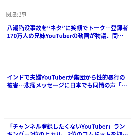
関連記事
八潮陥没事故を“ネタ”に笑顔でトーク…登録者
170万人の兄妹YouTuberの動画が物議、問題
箇所をひっそりカットも止まぬ批判
インドで夫婦YouTuberが集団から性的暴行の
被害…悲痛メッセージに日本でも同情の声「本
当に悲しい事件」
「チャンネル登録したくないYouTuber」ラン
キング…2位のヒカル、3位のコムドットを抑え