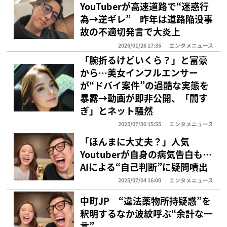
YouTuberが高速道路で“迷惑行
為→逆ギレ” 昨年は道路陥没事
故の不適切発言で大炎上
2026/01/26 17:35
エンタメニュース
「腕折るけどいくら？」と富豪
から…美女インフルエンサー
が“ドバイ案件”の過酷な実態を
暴露→動画が即非公開、「闇す
ぎ」とネット騒然
2025/07/30 15:55
エンタメニュース
「ほんまに大丈夫？」人気
Youtuberが自身の病気告白も…
AIによる“自己判断”に疑問噴出
2025/07/04 16:00
エンタメニュース
中町JP “違法薬物所持疑惑”を
釈明するなか波紋呼ぶ“余計な一
言”