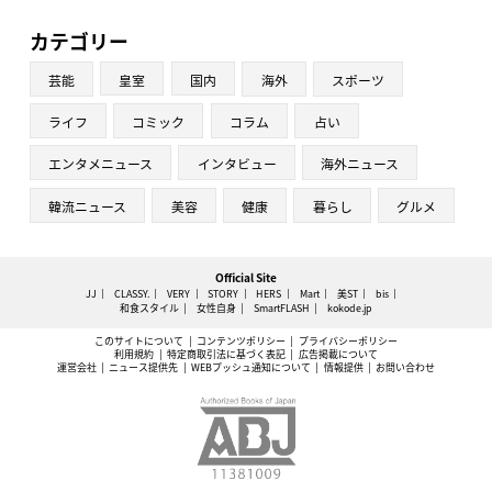
カテゴリー
芸能
皇室
国内
海外
スポーツ
ライフ
コミック
コラム
占い
エンタメニュース
インタビュー
海外ニュース
韓流ニュース
美容
健康
暮らし
グルメ
Official Site
JJ
CLASSY.
VERY
STORY
HERS
Mart
美ST
bis
和食スタイル
女性自身
SmartFLASH
kokode.jp
このサイトについて
コンテンツポリシー
プライバシーポリシー
利用規約
特定商取引法に基づく表記
広告掲載について
運営会社
ニュース提供先
WEBプッシュ通知について
情報提供
お問い合わせ